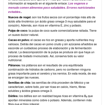
información al respecto en el siguiente enlace:
Los veganos a
menudo comen alimentos poco saludables. Errores nutricionales
.
evitables.
Nueces de nogal:
son los frutos secos con el porcentaje más alto de
ácido alfa-linolénico (un ácido graso omega-3 muy saludable para el
corazón). Además, son ricos en vitamina E, zinc y potasio.
Pulpa de coco:
la pulpa de coco suele comercializarse rallada. Tiene
un suave dulzor natural.
Cacao en polvo:
el cacao es rico en grasas y aporta nutrientes muy
valiosos. Detrás del cacao en polvo crudo y sin azúcares añadidos se
esconde un cuidadoso proceso de elaboración y de fermentación
natural. La descomposición de la pulpa se produce sin que haya un
proceso de tostado involucrado. Así, conserva todo su valor
nutricional.
Plátanos:
los plátanos son el resultado de una equilibrada
combinación de hidratos de carbono, pero no contienen ninguna
grasa importante para el cerebro y los nervios. En esta receta, de eso
se encargan las nueces.
Semillas de chía:
las semillas de chía proceden de México y se
caracterizan, sobre todo, por ser ricas en calcio, hierro, fibras
solubles y ácidos grasos omega-3.
Dátiles:
los dátiles son en realidad bayas ricas en vitamina B
que
6
aportan minerales como cobre o potasio. Además, contienen más
fibra que el trigo integral.