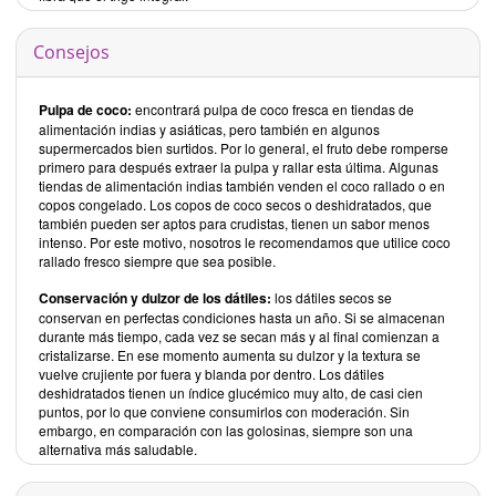
Consejos
Pulpa de coco:
encontrará pulpa de coco fresca en tiendas de
alimentación indias y asiáticas, pero también en algunos
supermercados bien surtidos. Por lo general, el fruto debe romperse
primero para después extraer la pulpa y rallar esta última. Algunas
tiendas de alimentación indias también venden el coco rallado o en
copos congelado. Los copos de coco secos o deshidratados, que
también pueden ser aptos para crudistas, tienen un sabor menos
intenso. Por este motivo, nosotros le recomendamos que utilice coco
rallado fresco siempre que sea posible.
Conservación y dulzor de los dátiles:
los dátiles secos se
conservan en perfectas condiciones hasta un año. Si se almacenan
durante más tiempo, cada vez se secan más y al final comienzan a
cristalizarse. En ese momento aumenta su dulzor y la textura se
vuelve crujiente por fuera y blanda por dentro. Los dátiles
deshidratados tienen un índice glucémico muy alto, de casi cien
puntos, por lo que conviene consumirlos con moderación. Sin
embargo, en comparación con las golosinas, siempre son una
alternativa más saludable.