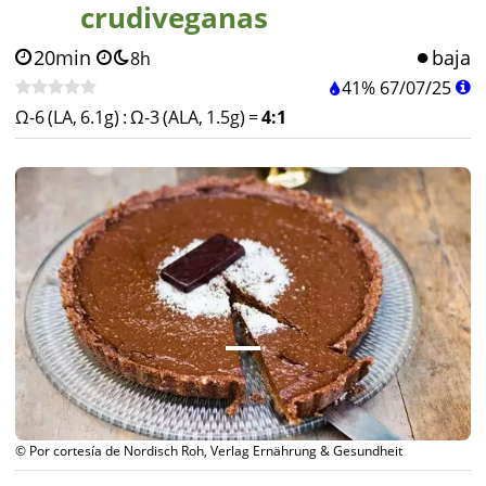
crudiveganas
20min
baja
8h
41%
67
/
07
/
25
Ω-6 (LA, 6.1g)
:
Ω-3 (ALA, 1.5g)
=
4:1
© Por cortesía de Nordisch Roh, Verlag Ernährung & Gesundheit