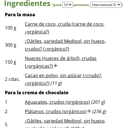
Ingredientes
(para
personas
,
)
Para la masa
Carne de coco, cruda (carne de coco,
100
g
¿orgánica?)
¿Dátiles, variedad Medjool, sin hueso,
300
g
crudos? (¿orgánico?)
Nueces (nueces de árbol), crudas
150
g
(¿orgánicas?)
Cacao en polvo, sin azúcar (¿crudo?,
2
cdas.
¿orgánico?)
(11 g)
Para la crema de chocolate
1
Aguacates, crudos (orgánicos)
(201 g)
2
Plátanos, crudos (orgánicos)
(236 g)
¿Dátiles, variedad Medjool, sin hueso,
5