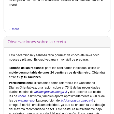
menú
... more
Observaciones sobre la receta
Esta pecaminosa y sabrosa tarta gourmet de chocolate lleva coco,
nueces y plátano. Es crudivegana y muy fácil de preparar.
Tamaño de las raciones:
para las cantidades indicadas, utilice un
molde desmontable de unos 24 centímetros de diámetro
. Obtendrá
entre
12 y 16 raciones
.
Perfil nutricional:
si tomamos como referencia las Cantidades
Diarias Orientativas, una ración cubre el 75 % de las necesidades
diarias medias de
ácidos grasos omega-3
y dos terceras partes de
las de
cobre
. Asimismo, también aporta aproximadamente el 50 % de
las de
manganeso
. La proporción de
ácidos grasos omega-6
y
omega-3 es 4:1, prácticamente ideal, ya que se encuentra por debajo
del máximo recomendado de 5:1. Este pastel es relativamente bajo
en calorías, pues solo aporta 314 kcal por ración. Encontrará más