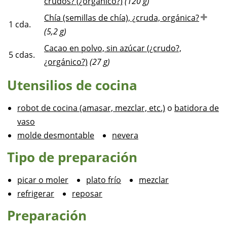
crudos? (¿orgánico?)
(120 g)
Chía (semillas de chía), ¿cruda, orgánica?
1
cda.
(5,2 g)
Cacao en polvo, sin azúcar (¿crudo?,
5
cdas.
¿orgánico?)
(27 g)
Utensilios de cocina
robot de cocina (amasar, mezclar, etc.)
o
batidora de
vaso
molde desmontable
nevera
Tipo de preparación
picar o moler
plato frío
mezclar
refrigerar
reposar
Preparación