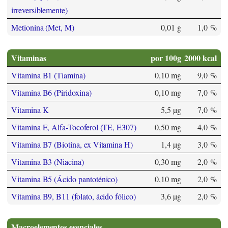
irreversiblemente)
Metionina (Met, M)
0,01 g
1,0 %
Vitaminas
por 100g
2000 kcal
Vitamina B1 (Tiamina)
0,10 mg
9,0 %
Vitamina B6 (Piridoxina)
0,10 mg
7,0 %
Vitamina K
5,5 µg
7,0 %
Vitamina E, Alfa-Tocoferol (TE, E307)
0,50 mg
4,0 %
Vitamina B7 (Biotina, ex Vitamina H)
1,4 µg
3,0 %
Vitamina B3 (Niacina)
0,30 mg
2,0 %
Vitamina B5 (Ácido pantoténico)
0,10 mg
2,0 %
Vitamina B9, B11 (folato, ácido fólico)
3,6 µg
2,0 %
Macroelementos esenciales