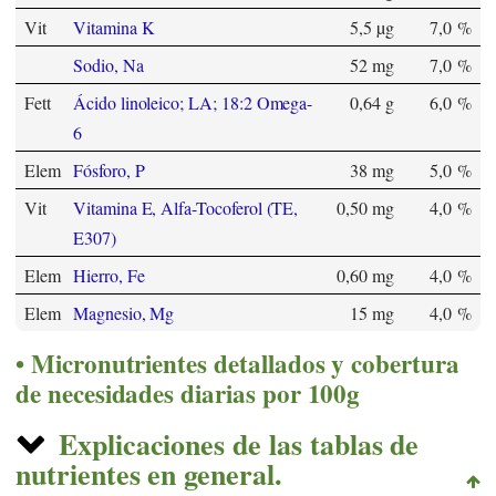
Vit
Vitamina K
5,5 µg
7,0 %
Sodio, Na
52 mg
7,0 %
Fett
Ácido linoleico; LA; 18:2 Omega-
0,64 g
6,0 %
6
Elem
Fósforo, P
38 mg
5,0 %
Vit
Vitamina E, Alfa-Tocoferol (TE,
0,50 mg
4,0 %
E307)
Elem
Hierro, Fe
0,60 mg
4,0 %
Elem
Magnesio, Mg
15 mg
4,0 %
Micronutrientes detallados y cobertura
de necesidades diarias por 100g
Explicaciones de las tablas de
nutrientes en general.