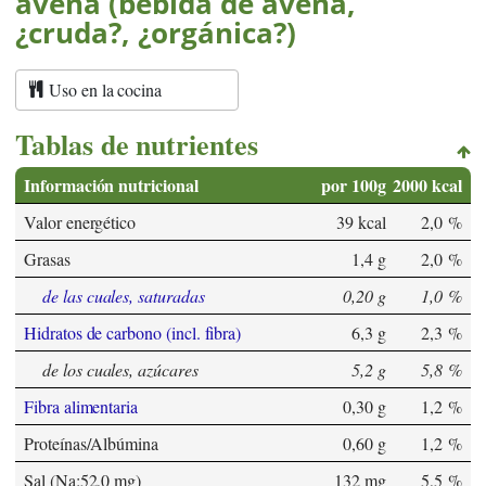
avena (bebida de avena,
¿cruda?, ¿orgánica?)
Uso en la cocina
Tablas de nutrientes
Información nutricional
por 100g
2000 kcal
Valor energético
39 kcal
2,0 %
Grasas
1,4 g
2,0 %
de las cuales, saturadas
0,20 g
1,0 %
Hidratos de carbono (incl. fibra)
6,3 g
2,3 %
de los cuales, azúcares
5,2 g
5,8 %
Fibra alimentaria
0,30 g
1,2 %
Proteínas/Albúmina
0,60 g
1,2 %
Sal (Na:52,0 mg)
132 mg
5,5 %