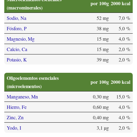
por 100g
2000 kcal
(macrominerales)
Sodio, Na
52 mg
7,0 %
Fósforo, P
38 mg
5,0 %
Magnesio, Mg
15 mg
4,0 %
Calcio, Ca
15 mg
2,0 %
Potasio, K
39 mg
2,0 %
Oligoelementos esenciales
por 100g
2000 kcal
(microelementos)
Manganeso, Mn
0,30 mg
15,0 %
Hierro, Fe
0,60 mg
4,0 %
Zinc, Zn
0,40 mg
4,0 %
Yodo, I
3,1 µg
2,0 %