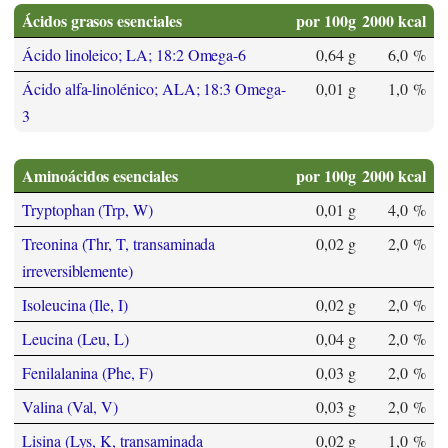
Ácidos grasos esenciales
por 100g
2000 kcal
Ácido linoleico; LA; 18:2 Omega-6
0,64 g
6,0 %
Ácido alfa-linolénico; ALA; 18:3 Omega-
0,01 g
1,0 %
3
Aminoácidos esenciales
por 100g
2000 kcal
Tryptophan (Trp, W)
0,01 g
4,0 %
Treonina (Thr, T, transaminada
0,02 g
2,0 %
irreversiblemente)
Isoleucina (Ile, I)
0,02 g
2,0 %
Leucina (Leu, L)
0,04 g
2,0 %
Fenilalanina (Phe, F)
0,03 g
2,0 %
Valina (Val, V)
0,03 g
2,0 %
Lisina (Lys, K, transaminada
0,02 g
1,0 %