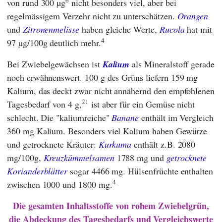
von rund 300 µg
nicht besonders viel, aber bei
regelmässigem Verzehr nicht zu unterschätzen.
Orangen
und
Zitronenmelisse
haben gleiche Werte,
Rucola
hat mit
4
97 µg/100g deutlich mehr.
Bei Zwiebelgewächsen ist
Kalium
als Mineralstoff gerade
noch erwähnenswert. 100 g des Grüns liefern 159 mg
Kalium, das deckt zwar nicht annähernd den empfohlenen
21
Tagesbedarf von 4 g,
ist aber für ein Gemüse nicht
schlecht. Die "kaliumreiche"
Banane
enthält im Vergleich
360 mg Kalium. Besonders viel Kalium haben Gewürze
und getrocknete Kräuter:
Kurkuma
enthält z.B. 2080
mg/100g,
Kreuzkümmelsamen
1788 mg und
getrocknete
Korianderblätter
sogar 4466 mg. Hülsenfrüchte enthalten
4
zwischen 1000 und 1800 mg.
Die gesamten Inhaltsstoffe von rohem Zwiebelgrün,
die Abdeckung des Tagesbedarfs und Vergleichswerte