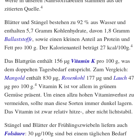
4
zitierten Quelle.
Blätter und Stängel bestehen zu 92 % aus Wasser und
enthalten 5,7 Gramm Kohlenhydrate, davon 1,8 Gramm
Ballaststoffe
, sowie einen kleinen Anteil an Protein und
4
Fett pro 100 g. Der Kalorienanteil beträgt 27 kcal/100g.
Das Blattgrün enthält 156 µg
Vitamin K
pro 100 g, was
dem doppelten Tagesbedarf entspricht. Zum Vergleich:
Mangold
enthält 830 µg,
Rosenkohl
177 µg und
Lauch
47
4
µg pro 100 g.
Vitamin K ist vor allem in grünem
Gemüse präsent. Um einen allzu hohen Vitaminverlust zu
vermeiden, sollte man diese Sorten immer dunkel lagern.
Das Vitamin ist zwar relativ hitze-, aber nicht lichtstabil.
Stängel und Blätter der Frühlingszwiebeln liefern auch
Folsäure
: 30 µg/100g sind bei einem täglichen Bedarf
6