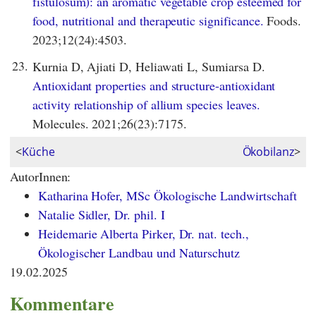
fistulosum): an aromatic vegetable crop esteemed for
food, nutritional and therapeutic significance.
Foods.
2023;12(24):4503.
23.
Kurnia D, Ajiati D, Heliawati L, Sumiarsa D.
Antioxidant properties and structure-antioxidant
activity relationship of allium species leaves.
Molecules. 2021;26(23):7175.
<
Küche
Ökobilanz
>
AutorInnen:
Katharina Hofer, MSc Ökologische Landwirtschaft
Natalie Sidler, Dr. phil. I
Heidemarie Alberta Pirker, Dr. nat. tech.,
Ökologischer Landbau und Naturschutz
19.02.2025
Kommentare