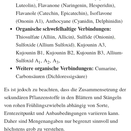
Luteolin), Flavanone (Naringenin, Hesperidin),
Flavanole (Catechin, Epicatechin), Isoflavone
(Ononin A1), Anthocyane (Cyanidin, Delphinidin)
Organische schwefelhaltige Verbindungen:
Thiosulfate (Alliin, Allicin), Sulfide (Onionin)
,
Sulfoxide (Allium Sulfoxid)
,
Kujounin A3,
Kujounin B1, Kujounin B2, Kujounin B3, Allium-
Sulfoxid A
, A
, A
,
1
2
3
Weitere organische Verbindungen:
Cumarine,
Carbonsäuren (Dichloressigsäure)
Es ist jedoch zu beachten, dass die Zusammensetzung der
sekundären Pflanzenstoffe in den Blättern und Stängeln
von rohen Frühlingszwiebeln abhängig von Sorte,
Erntezeitpunkt und Anbaubedingungen variieren kann.
Daher sind Mengenangaben nur begrenzt sinnvoll und
höchstens grob zu verstehen.