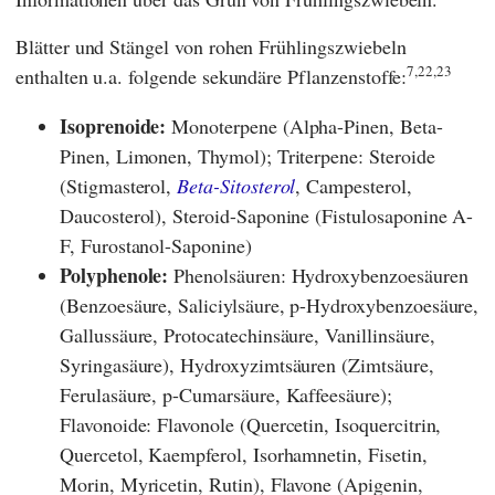
Blätter und Stängel von rohen Frühlingszwiebeln
7,22,23
enthalten u.a. folgende sekundäre Pflanzenstoffe:
Isoprenoide:
Monoterpene (Alpha-Pinen, Beta-
Pinen, Limonen, Thymol); Triterpene: Steroide
(Stigmasterol,
Beta-Sitosterol
, Campesterol,
Daucosterol), Steroid-Saponine (Fistulosaponine A-
F, Furostanol-Saponine)
Polyphenole:
Phenolsäuren: Hydroxybenzoesäuren
(Benzoesäure, Saliciylsäure, p-Hydroxybenzoesäure,
Gallussäure, Protocatechinsäure, Vanillinsäure,
Syringasäure), Hydroxyzimtsäuren (Zimtsäure,
Ferulasäure, p-Cumarsäure, Kaffeesäure);
Flavonoide: Flavonole (Quercetin, Isoquercitrin,
Quercetol, Kaempferol, Isorhamnetin, Fisetin,
Morin, Myricetin, Rutin), Flavone (Apigenin,