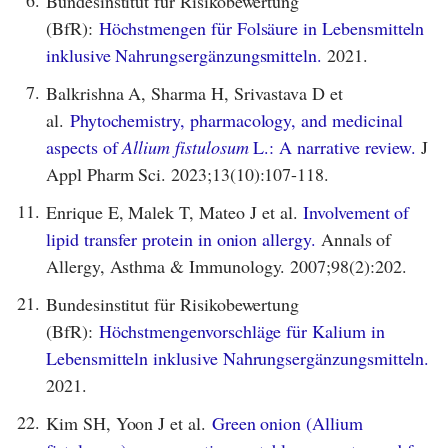
6.
Bundesinstitut für Risikobewertung
(BfR):
Höchstmengen für Folsäure in Lebensmitteln
inklusive Nahrungsergänzungsmitteln.
2021.
7.
Balkrishna A, Sharma H, Srivastava D et
al.
Phytochemistry, pharmacology, and medicinal
aspects of
Allium fistulosum
L.: A narrative review.
J
Appl Pharm Sci. 2023;13(10):107-118.
11.
Enrique E, Malek T, Mateo J et al.
Involvement of
lipid transfer protein in onion allergy.
Annals of
Allergy, Asthma & Immunology. 2007;98(2):202.
21.
Bundesinstitut für Risikobewertung
(BfR):
Höchstmengenvorschläge für Kalium in
Lebensmitteln inklusive Nahrungsergänzungsmitteln.
2021.
22.
Kim SH, Yoon J et al.
Green onion (Allium