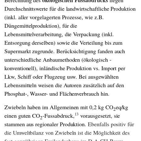
Durchschnittswerte für die landwirtschaftliche Produktion
(inkl. aller vorgelagerten Prozesse, wie z.B.
Düngemittelproduktion), für die
Lebensmittelverarbeitung, die Verpackung (inkl.
Entsorgung derselben) sowie die Verteilung bis zum
Supermarkt zugrunde. Berücksichtigung fanden auch
unterschiedliche Anbaumethoden (ökologisch -
konventionell), inländische Produktion vs. Import per
Lkw, Schiff oder Flugzeug usw. Bei ausgewählten
Lebensmitteln weisen die Autoren zusätzlich auf den
Phosphat-, Wasser- und Flächenverbrauch hin.
Zwiebeln haben im Allgemeinen mit 0,2 kg CO
eq/kg
2
13
einen guten CO
-Fussabdruck,
vorausgesetzt, sie
2
stammen aus regionaler Produktion.
Ebenfalls positiv für
die Umweltbilanz von Zwiebeln ist die Möglichkeit des
fast ganzjährigen Freilandanbaus im D-A-CH-Raum,