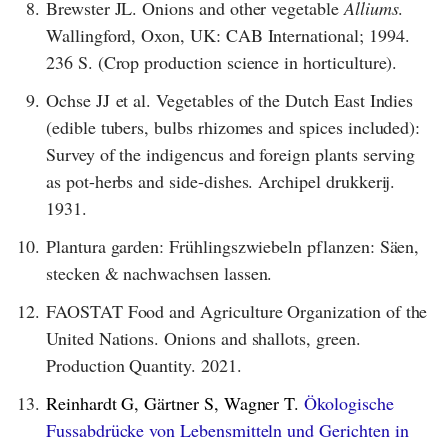
8.
Brewster JL. Onions and other vegetable
Alliums
.
Wallingford, Oxon, UK: CAB International; 1994.
236 S. (Crop production science in horticulture).
9.
Ochse JJ et al. Vegetables of the Dutch East Indies
(edible tubers, bulbs rhizomes and spices included):
Survey of the indigencus and foreign plants serving
as pot-herbs and side-dishes. Archipel drukkerij.
1931.
10.
Plantura garden: Frühlingszwiebeln pflanzen: Säen,
stecken & nachwachsen lassen.
12.
FAOSTAT Food and Agriculture Organization of the
United Nations. Onions and shallots, green.
Production Quantity. 2021.
13.
Reinhardt G, Gärtner S, Wagner T.
Ökologische
Fussabdrücke von Lebensmitteln und Gerichten in