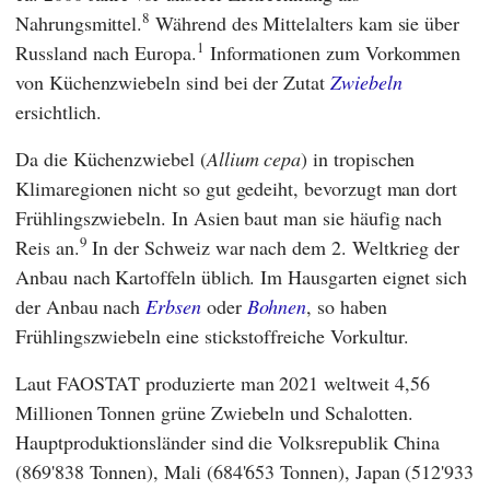
8
Nahrungsmittel.
Während des Mittelalters kam sie über
1
Russland nach Europa.
Informationen zum Vorkommen
von Küchenzwiebeln sind bei der Zutat
Zwiebeln
ersichtlich.
Da die Küchenzwiebel (
Allium cepa
) in tropischen
Klimaregionen nicht so gut gedeiht, bevorzugt man dort
Frühlingszwiebeln. In Asien baut man sie häufig nach
9
Reis an.
In der Schweiz war nach dem 2. Weltkrieg der
Anbau nach Kartoffeln üblich. Im Hausgarten eignet sich
der Anbau nach
Erbsen
oder
Bohnen
, so haben
Frühlingszwiebeln eine stickstoffreiche Vorkultur.
Laut
FAOSTAT
produzierte man 2021 weltweit 4,56
Millionen Tonnen grüne Zwiebeln und Schalotten.
Hauptproduktionsländer sind die Volksrepublik China
(869'838 Tonnen), Mali (684'653 Tonnen), Japan (512'933