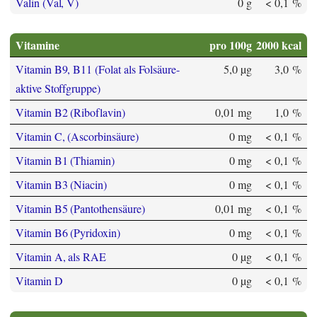
Valin (Val, V)
0 g
< 0,1 %
Vitamine
pro 100g
2000 kcal
Vitamin B9, B11 (Folat als Folsäure-
5,0 µg
3,0 %
aktive Stoffgruppe)
Vitamin B2 (Riboflavin)
0,01 mg
1,0 %
Vitamin C, (Ascorbinsäure)
0 mg
< 0,1 %
Vitamin B1 (Thiamin)
0 mg
< 0,1 %
Vitamin B3 (Niacin)
0 mg
< 0,1 %
Vitamin B5 (Pantothensäure)
0,01 mg
< 0,1 %
Vitamin B6 (Pyridoxin)
0 mg
< 0,1 %
Vitamin A, als RAE
0 µg
< 0,1 %
Vitamin D
0 µg
< 0,1 %