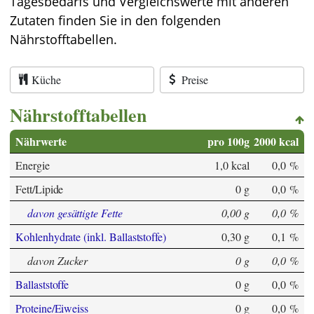
Tagesbedarfs und Vergleichswerte mit anderen
Zutaten finden Sie in den folgenden
Nährstofftabellen.
Küche
Preise
Nährstofftabellen
Nährwerte
pro 100g
2000 kcal
Energie
1,0 kcal
0,0 %
Fett/Lipide
0 g
0,0 %
davon gesättigte Fette
0,00 g
0,0 %
Kohlenhydrate (inkl. Ballaststoffe)
0,30 g
0,1 %
davon Zucker
0 g
0,0 %
Ballaststoffe
0 g
0,0 %
Proteine/Eiweiss
0 g
0,0 %