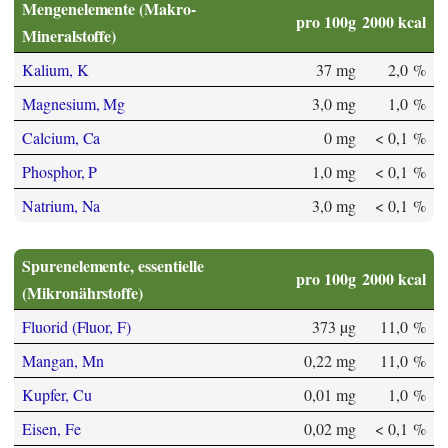
Mengenelemente (Makro-
pro 100g
2000 kcal
Mineralstoffe)
Kalium, K
37 mg
2,0 %
Magnesium, Mg
3,0 mg
1,0 %
Calcium, Ca
0 mg
< 0,1 %
Phosphor, P
1,0 mg
< 0,1 %
Natrium, Na
3,0 mg
< 0,1 %
Spurenelemente, essentielle
pro 100g
2000 kcal
(Mikronährstoffe)
Fluorid (Fluor, F)
373 µg
11,0 %
Mangan, Mn
0,22 mg
11,0 %
Kupfer, Cu
0,01 mg
1,0 %
Eisen, Fe
0,02 mg
< 0,1 %