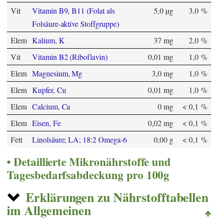
Vit
Vitamin B9, B11 (Folat als
5,0 µg
3,0 %
Folsäure-aktive Stoffgruppe)
Elem
Kalium, K
37 mg
2,0 %
Vit
Vitamin B2 (Riboflavin)
0,01 mg
1,0 %
Elem
Magnesium, Mg
3,0 mg
1,0 %
Elem
Kupfer, Cu
0,01 mg
1,0 %
Elem
Calcium, Ca
0 mg
< 0,1 %
Elem
Eisen, Fe
0,02 mg
< 0,1 %
Fett
Linolsäure; LA; 18:2 Omega-6
0,00 g
< 0,1 %
Detaillierte Mikronährstoffe und
Tagesbedarfsabdeckung pro 100g
Erklärungen zu Nährstofftabellen
im Allgemeinen