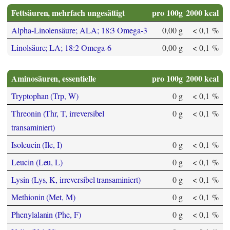
Fettsäuren, mehrfach ungesättigt
pro 100g
2000 kcal
Alpha-Linolensäure; ALA; 18:3 Omega-3
0,00 g
< 0,1 %
Linolsäure; LA; 18:2 Omega-6
0,00 g
< 0,1 %
Aminosäuren, essentielle
pro 100g
2000 kcal
Tryptophan (Trp, W)
0 g
< 0,1 %
Threonin (Thr, T, irreversibel
0 g
< 0,1 %
transaminiert)
Isoleucin (Ile, I)
0 g
< 0,1 %
Leucin (Leu, L)
0 g
< 0,1 %
Lysin (Lys, K, irreversibel transaminiert)
0 g
< 0,1 %
Methionin (Met, M)
0 g
< 0,1 %
Phenylalanin (Phe, F)
0 g
< 0,1 %