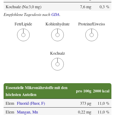
Kochsalz (Na:3,0 mg)
7,6 mg
0,3 %
Empfohlene Tagesdosis nach
GDA
.
Fett/Lipide
Kohlenhydrate
Proteine/Eiweiss
Kochsalz
Essenzielle Mikronährstoffe mit den
pro 100g
2000 kcal
höchsten Anteilen
Elem
Fluorid (Fluor, F)
373 µg
11,0 %
Elem
Mangan, Mn
0,22 mg
11,0 %