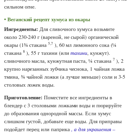
сильном огне.
Веганский рецепт хумуса из окары
Ингредиенты:
Для сливочного хумуса возьмите
около 230-240 г (вареной, не сырой) органической
5,7
окары (1¾ стакана
), 60 мл лимонного сока (¼
8
стакана
), 55 г тахини (или
тахини
, кунжут).
7
сливочного масла, кунжутная паста, ¼ стакана
), 2
крупно нарезанных зубчика чеснока, 1 чайная ложка
тмина, ¾ чайной ложки (а лучше меньше) соли и 3-5
столовых ложек воды.
Приготовление:
Поместите все ингредиенты в
блендер с 3 столовыми ложками воды и пюрируйте
до образования однородной массы. Если хумус
слишком густой, добавьте еще воды. Для приправы
подойдет перец или паприка
, а для украшения –