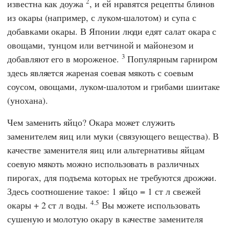
2
известна как доужа
, и ей нравятся рецепты блинов
из окары (например, с луком-шалотом) и супа с
добавками окары. В Японии люди едят салат окара с
овощами, тунцом или ветчиной и майонезом и
3
добавляют его в мороженое.
Популярным гарниром
здесь является жареная соевая мякоть с соевым
соусом, овощами, луком-шалотом и грибами шиитаке
(унохана).
Чем заменить яйцо? Окара может служить
заменителем яиц или муки (связующего вещества). В
качестве заменителя яиц или альтернативы яйцам
соевую мякоть можно использовать в различных
пирогах, для подъема которых не требуются дрожжи.
Здесь соотношение такое: 1 яйцо = 1 ст л свежей
4.5
окары + 2 ст л воды.
Вы можете использовать
сушеную и молотую окару в качестве заменителя