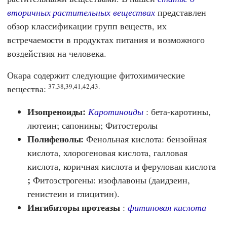
вторичных растительных веществах
представлен
обзор классификации групп веществ, их
встречаемости в продуктах питания и возможного
воздействия на человека.
Окара содержит следующие фитохимические
37,38,39,41,42,43.
вещества:
Изопреноиды:
Каротиноиды
: бета-каротины,
лютеин; сапонины; Фитостеролы
Полифенолы:
Фенольная кислота: бензойная
кислота, хлорогеновая кислота, галловая
кислота, коричная кислота и феруловая кислота
;
Фитоэстрогены: изофлавоны (даидзеин,
генистеин и глицитин).
Ингибиторы протеазы
:
фитиновая кислота