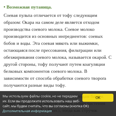
Возможная путаница.
Соевая пульпа отличается от тофу следующим
образом: Окара на самом деле является отходом
производства соевого молока. Соевое молоко
производится из основных ингредиентов: соевых
бобов и воды. Эта соевая мякоть или выжимки,
остающаяся после прессования, фильтрации или
обезжиривания соевого молока, называется окарой. С
другой стороны, тофу получают путем коагуляции
белковых компонентов соевого молока. В
зависимости от способа обработки соевого творога
получаются разные виды тофу.
Соевая мякоть окары не идентична плодам бамии.
Мы используем файлы cookie, но не передаем
OK
их. Если вы продолжите использовать наш веб-
Окару получают из мякоти спелых семян растения
сайт, мы будем считать, что вы согласны (кнопка ОК)
сои (
Glycine max
(L.) Merr.), тогда как стручок
Дополнительная информация