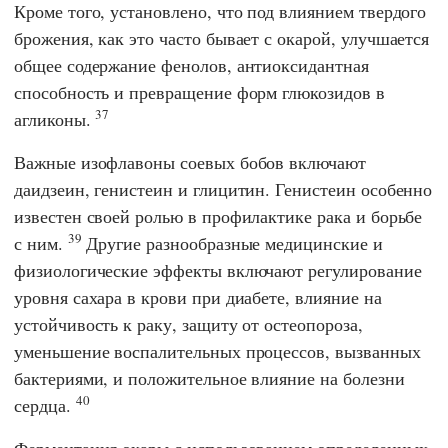
Кроме того, установлено, что под влиянием твердого
брожения, как это часто бывает с окарой, улучшается
общее содержание фенолов, антиоксидантная
способность и превращение форм глюкозидов в
37
агликоны.
Важные изофлавоны соевых бобов включают
даидзеин, генистеин и глицитин. Генистеин особенно
известен своей ролью в профилактике рака и борьбе
39
с ним.
Другие разнообразные медицинские и
физиологические эффекты включают регулирование
уровня сахара в крови при диабете, влияние на
устойчивость к раку, защиту от остеопороза,
уменьшение воспалительных процессов, вызванных
бактериями, и положительное влияние на болезни
40
сердца.
Ферментация окары с использованием определенных