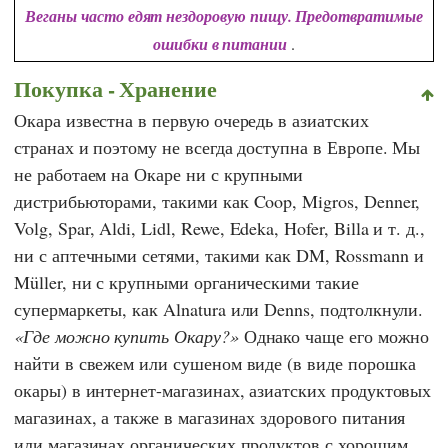
Веганы часто едят нездоровую пищу. Предотвратимые
ошибки в питании
.
Покупка - Хранение
Окара известна в первую очередь в азиатских
странах и поэтому не всегда доступна в Европе. Мы
не работаем на Окаре ни с крупными
дистрибьюторами, такими как
Coop
,
Migros
,
Denner
,
Volg
,
Spar
,
Aldi
,
Lidl
,
Rewe
,
Edeka
,
Hofer
,
Billa
и т. д.,
ни с аптечными сетями, такими как
DM
,
Rossmann
и
Müller
, ни с крупными органическими такие
супермаркеты, как
Alnatura
или
Denns
, подтолкнули.
Где можно купить Окару?
Однако чаще его можно
найти в свежем или сушеном виде (в виде порошка
окары) в интернет-магазинах, азиатских продуктовых
магазинах, а также в магазинах здорового питания
или магазинах органических продуктов с хорошим