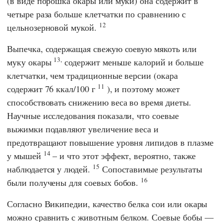
(в виде порошка окары или муки) она содержит в
четыре раза больше клетчатки по сравнению с
12
цельнозерновой мукой.
Выпечка, содержащая свежую соевую мякоть или
13,
муку окары
содержит меньше калорий и больше
клетчатки, чем традиционные версии (окара
11
содержит 76 ккал/100 г
), и поэтому может
способствовать снижению веса во время диеты.
Научные исследования показали, что соевые
выжимки подавляют увеличение веса и
предотвращают повышение уровня липидов в плазме
14
у мышей
– и что этот эффект, вероятно, также
15
наблюдается у людей.
Сопоставимые результаты
16
были получены для соевых бобов.
Согласно
Википедии
, качество белка сои или окары
можно сравнить с животным белком. Соевые бобы —