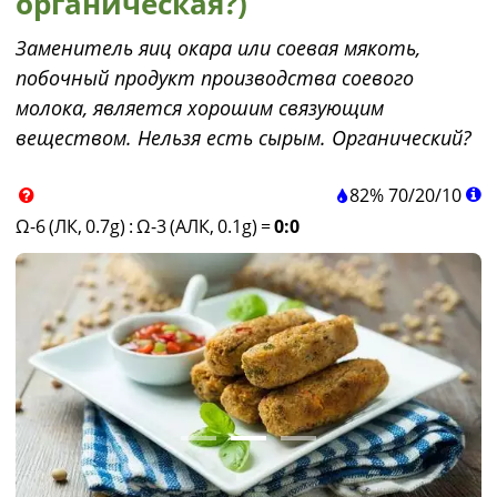
органическая?)
Заменитель яиц окара или соевая мякоть,
побочный продукт производства соевого
молока, является хорошим связующим
веществом. Нельзя есть сырым. Органический?
82%
70
/
20
/
10
Ω-6 (ЛК, 0.7g)
:
Ω-3 (АЛК, 0.1g)
=
0:0