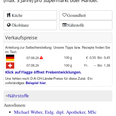
(max. 3 Jahre) pro Supermarkt oder Handel.
Küche
Gesundheit
Ökobilanz
Nährstoffe
Verkaufspreise
Anleitung zur Selbstherstellung: Unsere Tipps bzw. Rezepte finden Sie
im Text.
100 g
€
0,50
Bio
0,45
07.08.26
07.08.26
100 g
Fr.
--
Bio
1,38
Klick auf Flagge öffnet Preisentwicklungen.
Uns fehlen noch D-A-CH-Länder-Preise für diese Zutat. Ein
vollständiges
Beispiel hier
.
<
Nährstoffe
AutorInnen:
Michael Weber, Eidg. dipl. Apotheker, MSc