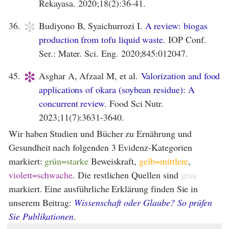
Rekayasa. 2020;18(2):36-41.
*
36.
Budiyono B, Syaichurrozi I.
A review: biogas
production from tofu liquid waste.
IOP Conf.
Ser.: Mater. Sci. Eng. 2020;845:012047.
*
45.
Asghar A, Afzaal M, et al.
Valorization and food
applications of okara (soybean residue): A
concurrent review.
Food Sci Nutr.
2023;11(7):3631-3640.
Wir haben Studien und Bücher zu Ernährung und
Gesundheit nach folgenden 3 Evidenz-Kategorien
markiert:
grün=starke
Beweiskraft,
gelb=mittlere
,
violett=schwache
. Die restlichen Quellen sind
grau
markiert. Eine ausführliche Erklärung finden Sie in
unserem Beitrag:
Wissenschaft oder Glaube? So prüfen
Sie Publikationen
.