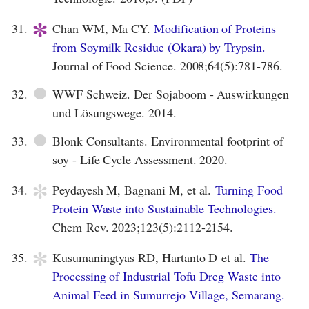
*
31.
Chan WM, Ma CY.
Modification of Proteins
from Soymilk Residue (Okara) by Trypsin.
Journal of Food Science. 2008;64(5):781-786.
●
32.
WWF Schweiz. Der Sojaboom - Auswirkungen
und Lösungswege. 2014.
●
33.
Blonk Consultants. Environmental footprint of
soy - Life Cycle Assessment. 2020.
*
34.
Peydayesh M, Bagnani M, et al.
Turning Food
Protein Waste into Sustainable Technologies.
Chem Rev. 2023;123(5):2112-2154.
*
35.
Kusumaningtyas RD, Hartanto D et al.
The
Processing of Industrial Tofu Dreg Waste into
Animal Feed in Sumurrejo Village, Semarang.