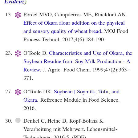
Evidenz
)
*
13.
Porcel MVO, Campderros ME, Rinaldoni AN.
Effect of Okara flour addition on the physical
and sensory quality of wheat bread.
MOJ Food
Process Technol. 2017;4(6):184-190.
*
23.
O'Toole D.
Characteristics and Use of Okara, the
Soybean Residue from Soy Milk Production - A
Review.
J. Agric. Food Chem. 1999;47(2):363-
371.
*
27.
O’Toole DK.
Soybean | Soymilk, Tofu, and
Okara.
Reference Module in Food Science.
2016.
●
30.
Denkel C, Heine D, Kopf-Bolanz K.
Verarbeitung mit Mehrwert. Lebensmittel-
Technologie. 2016;5. (PDF)