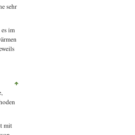
ne sehr
 es im
rwärmen
eweils
e,
thoden
t mit
ovon