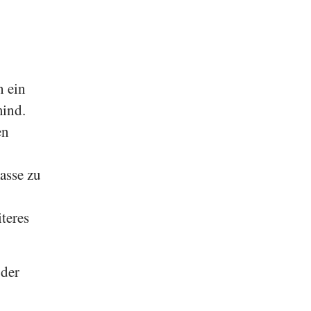
h ein
mind.
en
asse zu
teres
 der