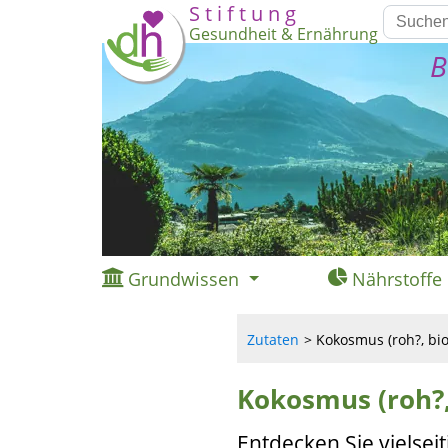
S t i f t u n g
Gesundheit & Ernährung
B
Grundwissen
Nährstoffe
Zutaten
Kokosmus (roh?, bio
Kokosmus (roh?,
Entdecken Sie vielse