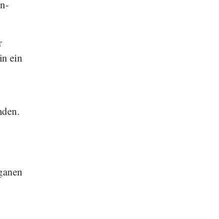
in-
r
in ein
nden.
eganen