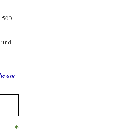
, 500
s und
n
die am
e