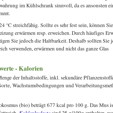
wahrung im Kühlschrank sinnvoll, da es ansonsten ei
ommt.
4 °C streichfähig. Sollte es sehr fest sein, können Sie
eizung erwärmen resp. erweichen. Durch häufiges E
gen Sie jedoch die Haltbarkeit. Deshalb sollten Sie j
leich verwenden, erwärmen und nicht das ganze Glas
rwerte - Kalorien
ge der Inhaltsstoffe, inkl. sekundäre Pflanzenstoff
h Sorte, Wachstumsbedingungen und Verarbeitungsme
kosmus (bio) beträgt 677 kcal pro 100 g. Das Mus is
fettreich.
Kohlenhydrate
sind 25 g/100g enthalten, w