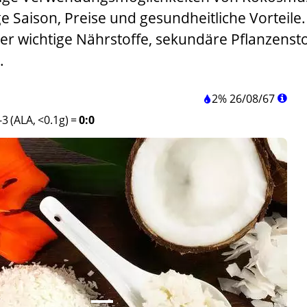
ige Saison, Preise und gesundheitliche Vorteile.
er wichtige Nährstoffe, sekundäre Pflanzensto
.
2%
26
/
08
/
67
3 (ALA, <0.1g)
=
0:0