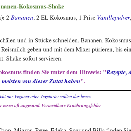
Bananen-Kokosmus-Shake
n):
2
Bananen
, 2 EL Kokosmus, 1 Prise
Vanillepulver
chälen und in Stücke schneiden. Bananen, Kokosmu
te Reismilch geben und mit dem Mixer pürieren, bis ei
t. Shake sofort servieren.
okosmus finden Sie unter dem Hinweis: "
Rezepte, 
meisten von dieser Zutat haben
".
cht nur Veganer oder Vegetarier sollten das lesen:
r essen oft ungesund. Vermeidbare Ernährungsfehler
Coop
,
Migros
,
Rewe
,
Edeka
,
Spar
und
Billa
finden Si