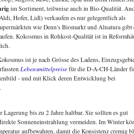
hrig
im Sortiment, teilweise auch in Bio-Qualität. An
Aldi
,
Hofer
,
Lidl
) verkaufen es nur gelegentlich als
Supermärkten wie
Denn's Biomarkt
und
Alnatura
gibt 
aufen. Kokosmus in Rohkost-Qualität ist in Reformhä
ich.
okosmus ist je nach Grösse des Ladens, Einzugsgebie
erfassten
Lebensmittelpreise
für die D-A-CH-Länder f
enbild - und mit Klick deren Entwicklung bei
.
r Lagerung bis zu 2 Jahre haltbar. Sie sollten es gut
 direkte Sonneneinstrahlung vermeiden. Im Winter k
peratur aufbewahren, damit die Konsistenz cremig bl