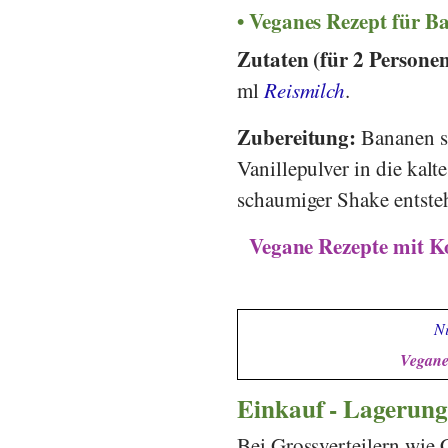
Veganes Rezept für 
Zutaten (für 2 Persone
ml
Reismilch
.
Zubereitung:
Bananen s
Vanillepulver in die kal
schaumiger Shake entsteh
Vegane Rezepte mit K
Ni
Vegane
Einkauf - Lagerung
Bei Grossverteilern wie