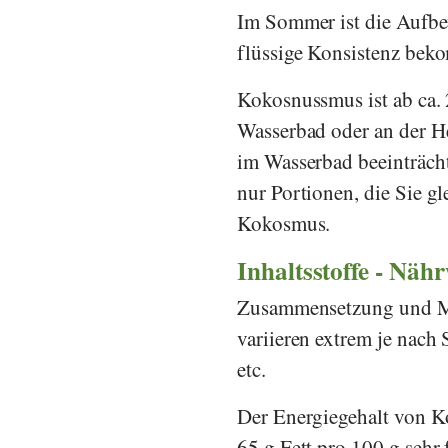
Im Sommer ist die Aufbe
flüssige Konsistenz bek
Kokosnussmus ist ab ca. 2
Wasserbad oder an der H
im Wasserbad beeinträchti
nur Portionen, die Sie g
Kokosmus.
Inhaltsstoffe - Näh
Zusammensetzung und Men
variieren extrem je nac
etc.
Der Energiegehalt von Ko
65 g Fett pro 100 g sehr 