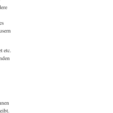
dere
es
usern
t etc.
inden
önnen
eibt.