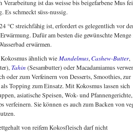
h Verarbeitung ist das weisse bis beigefarbene Mus fe
g. Es schmeckt süss-nussig.
4 °C streichfähig ist, erfordert es gelegentlich vor de
Erwärmung. Dafür am besten die gewünschte Menge 
 Wasserbad erwärmen.
e Kokosmus ähnlich wie
Mandelmus
,
Cashew-Butter
,
ter),
Tahin
(Sesambutter) oder Macadamiamus verwe
ch oder zum Verfeinern von Desserts, Smoothies, zur
 als Topping zum Einsatz. Mit Kokosmus lassen sich
uppen, asiatische Speisen, Wok- und Pfannengerichte,
ps verfeinern. Sie können es auch zum Backen von v
utzen.
tgehalt von reifem Kokosfleisch darf nicht