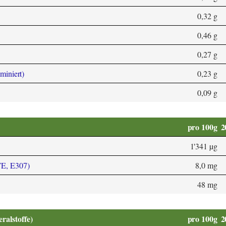
0,32 g
0,46 g
0,27 g
aminiert)
0,23 g
0,09 g
pro 100g
2
1'341 µg
TE, E307)
8,0 mg
48 mg
alstoffe)
pro 100g
2