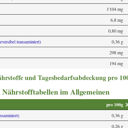
1'104 mg
6,8 mg
0,80 mg
eversibel transaminiert)
0,36 g
298 mg
194 mg
nährstoffe und Tagesbedarfsabdeckung pro 10
 Nährstofftabellen im Allgemeinen
pro 100g
2
ansaminiert)
0,36 g
0,26 g