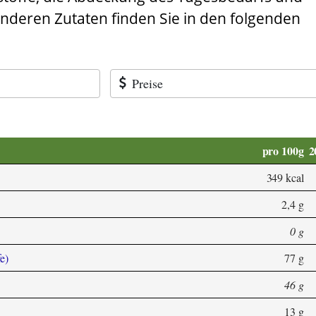
anderen Zutaten finden Sie in den folgenden
Preise
pro 100g
2
349 kcal
2,4 g
0 g
e)
77 g
46 g
13 g