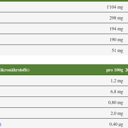
1'104 mg
298 mg
194 mg
190 mg
51 mg
Mikronährstoffe)
pro 100g
2
1,2 mg
6,8 mg
0,80 mg
2,0 mg
)
0,40 µg