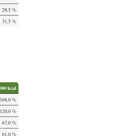
28,5 %
31,5 %
000 kcal
168,0 %
120,0 %
67,0 %
61,0 %