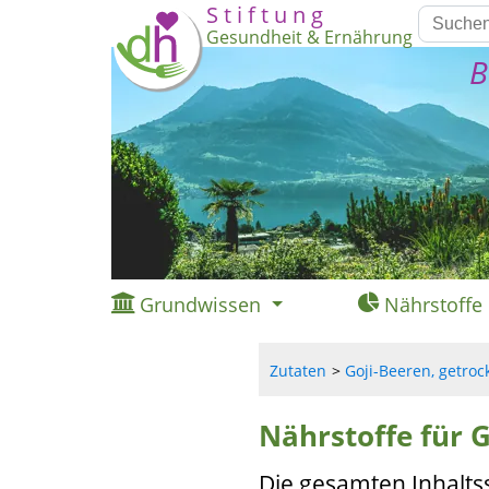
S t i f t u n g
Gesundheit & Ernährung
B
Grundwissen
Nährstoffe
Zutaten
Goji-Beeren, getrock
Nährstoffe für G
Die gesamten Inhalts