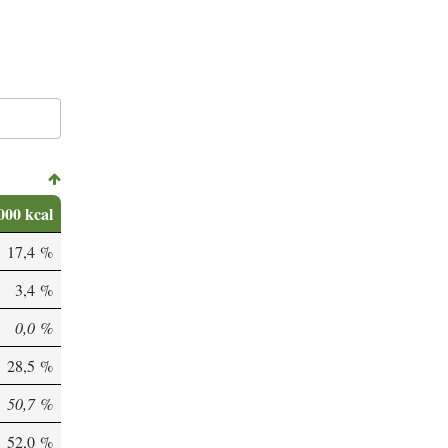
000 kcal
17,4 %
3,4 %
0,0 %
28,5 %
50,7 %
52,0 %