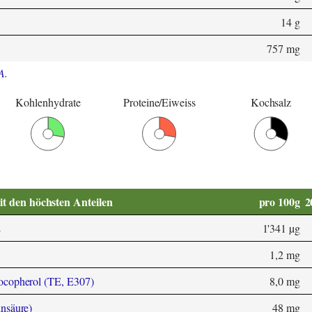
14 g
757 mg
A
.
Kohlenhydrate
Proteine/Eiweiss
Kochsalz
it den höchsten Anteilen
pro 100g
2
E
1'341 µg
1,2 mg
ocopherol (TE, E307)
8,0 mg
nsäure)
48 mg