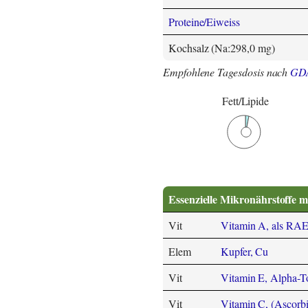
Proteine/Eiweiss
Kochsalz (Na:298,0 mg)
Empfohlene Tagesdosis nach
GD
Fett/Lipide
Essenzielle Mikronährstoffe m
Vit
Vitamin A, als RA
Elem
Kupfer, Cu
Vit
Vitamin E, Alpha-T
Vit
Vitamin C, (Ascorbi