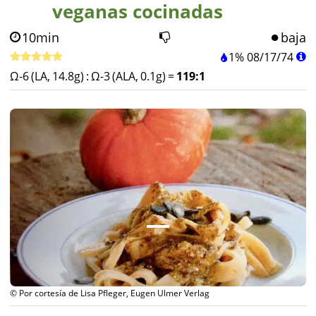
veganas cocinadas
10min
baja
1%
08
/
17
/
74
Ω-6 (LA, 14.8g)
:
Ω-3 (ALA, 0.1g)
=
119:1
© Por cortesía de Lisa Pfleger, Eugen Ulmer Verlag