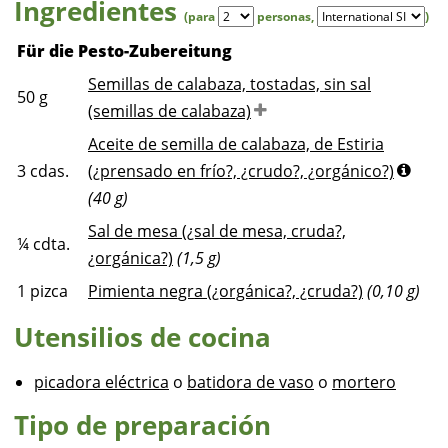
Ingredientes
(para
personas
,
)
Für die Pesto-Zubereitung
Semillas de calabaza, tostadas, sin sal
50
g
(semillas de calabaza)
Aceite de semilla de calabaza, de Estiria
3
cdas.
(¿prensado en frío?, ¿crudo?, ¿orgánico?)
(40 g)
Sal de mesa (¿sal de mesa, cruda?,
¼
cdta.
¿orgánica?)
(1,5 g)
1
pizca
Pimienta negra (¿orgánica?, ¿cruda?)
(0,10 g)
Utensilios de cocina
picadora eléctrica
o
batidora de vaso
o
mortero
Tipo de preparación