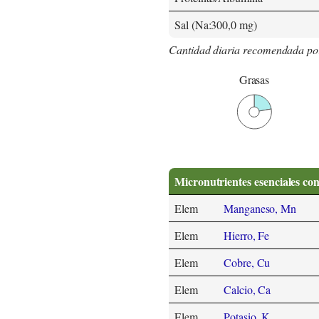
Sal (Na:300,0 mg)
Cantidad diaria recomendada po
Grasas
Micronutrientes esenciales co
Elem
Manganeso, Mn
Elem
Hierro, Fe
Elem
Cobre, Cu
Elem
Calcio, Ca
Elem
Potasio, K