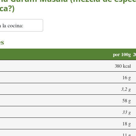
ca?)
la cocina:
es
por 100g
2
380 kcal
16 g
3,2 g
58 g
33 g
18 g
11 g