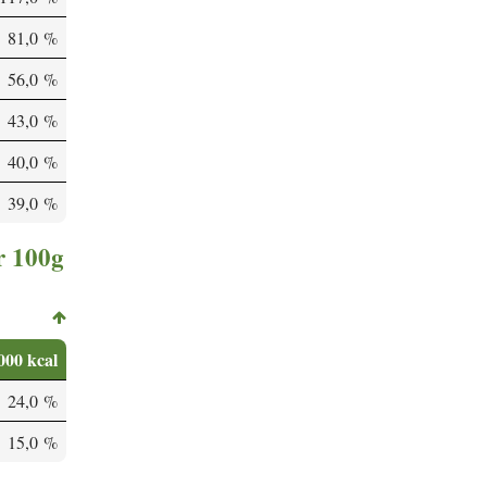
81,0 %
56,0 %
43,0 %
40,0 %
39,0 %
r 100g
000 kcal
24,0 %
15,0 %