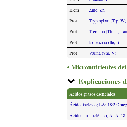
Elem
Zinc, Zn
Prot
Tryptophan (Trp, W)
Prot
Treonina (Thr, T, tra
Prot
Isoleucina (Ile, I)
Prot
Valina (Val, V)
Micronutrientes det
Explicaciones d
Ácidos grasos esenciales
Ácido linoleico; LA; 18:2 Ome
Ácido alfa-linolénico; ALA; 1