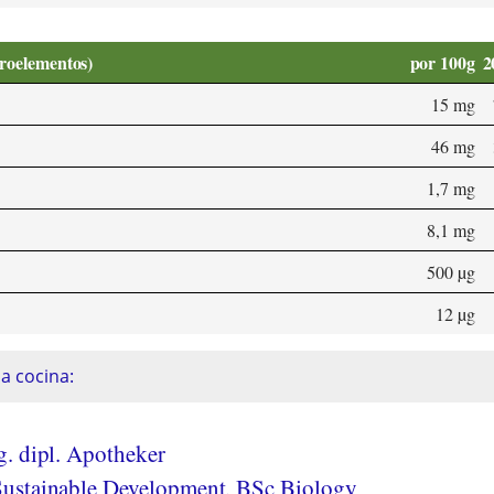
croelementos)
por 100g
2
15 mg
46 mg
1,7 mg
8,1 mg
500 µg
12 µg
a cocina:
. dipl. Apotheker
ustainable Development, BSc Biology