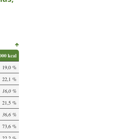
000 kcal
19,0 %
22,1 %
16,0 %
21,5 %
36,6 %
73,6 %
22,2 %