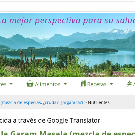
La mejor perspectiva para su salu
tes
Alimentos
Recetas
mezcla de especias, ¿cruda?, ¿orgánica?)
Nutrientes
cida a través de Google Translator
 la Garam Masala (mezcla de espec