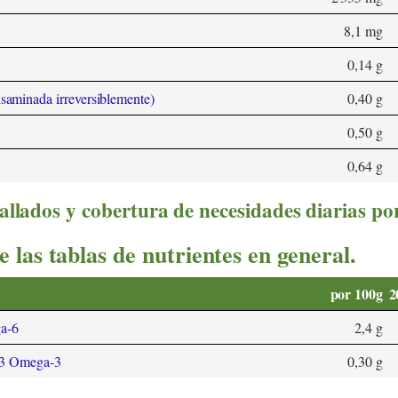
8,1 mg
0,14 g
nsaminada irreversiblemente)
0,40 g
0,50 g
0,64 g
allados y cobertura de necesidades diarias po
e las tablas de nutrientes en general.
por 100g
2
ga-6
2,4 g
8:3 Omega-3
0,30 g