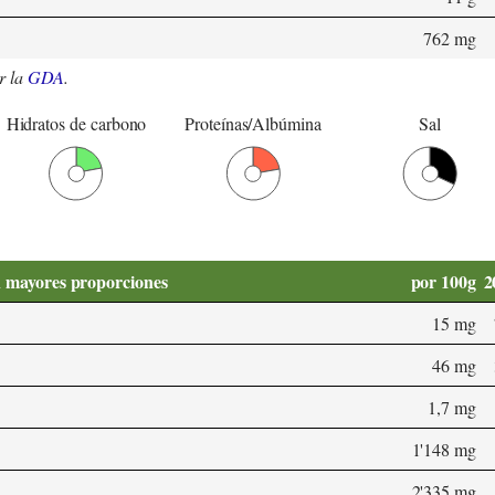
762 mg
r la
GDA
.
Hidratos de carbono
Proteínas/Albúmina
Sal
n mayores proporciones
por 100g
2
15 mg
46 mg
1,7 mg
1'148 mg
2'335 mg