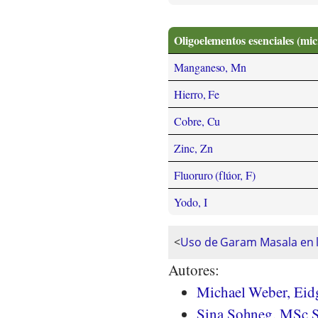
Oligoelementos esenciales (mi
Manganeso, Mn
Hierro, Fe
Cobre, Cu
Zinc, Zn
Fluoruro (flúor, F)
Yodo, I
<
Uso de Garam Masala en l
Autores:
Michael Weber, Eidg
Sina Sohneg, MSc S