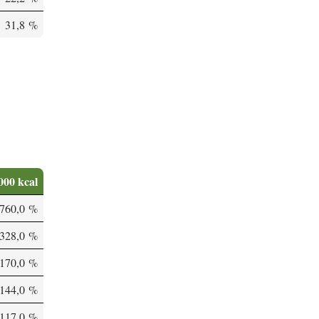
31,8 %
000 kcal
760,0 %
328,0 %
170,0 %
144,0 %
117,0 %