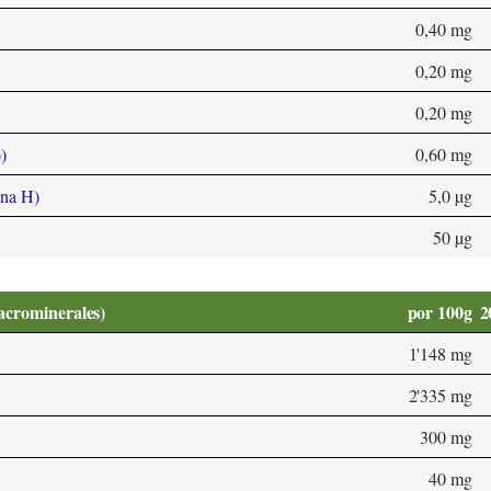
0,40 mg
0,20 mg
0,20 mg
)
0,60 mg
ina H)
5,0 µg
50 µg
acrominerales)
por 100g
2
1'148 mg
2'335 mg
300 mg
40 mg