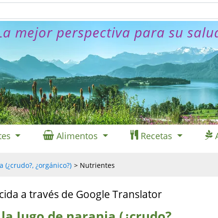
La mejor perspectiva para su salu
tes
Alimentos
Recetas
a (¿crudo?, ¿orgánico?)
Nutrientes
cida a través de Google Translator
la Jugo de naranja (¿crudo?,