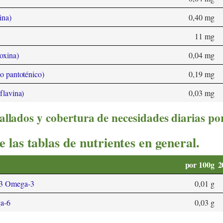
ina)
0,40 mg
11 mg
oxina)
0,04 mg
o pantoténico)
0,19 mg
flavina)
0,03 mg
allados y cobertura de necesidades diarias po
e las tablas de nutrientes en general.
por 100g
2
8:3 Omega-3
0,01 g
ga-6
0,03 g