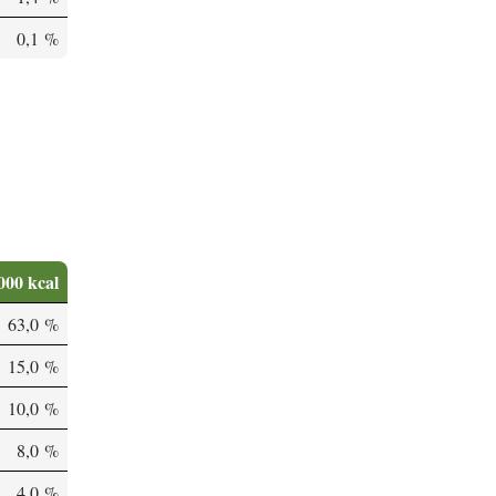
0,1 %
000 kcal
63,0 %
15,0 %
10,0 %
8,0 %
4,0 %