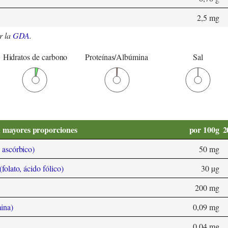
2,5 mg
r la
GDA
.
Hidratos de carbono
Proteínas/Albúmina
Sal
n mayores proporciones
por 100g
2
 ascórbico)
50 mg
olato, ácido fólico)
30 µg
200 mg
ina)
0,09 mg
0,04 mg