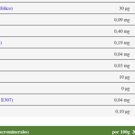
fólico)
30 µg
0,09 mg
0,40 mg
)
0,19 mg
0,04 mg
0,03 mg
10 µg
0 µg
, E307)
0,04 mg
0,10 µg
acrominerales)
por 100g
2