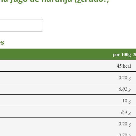
es
por 100g
2
45 kcal
0,20 g
0,02 g
10 g
8,4 g
0,20 g
0,70 g