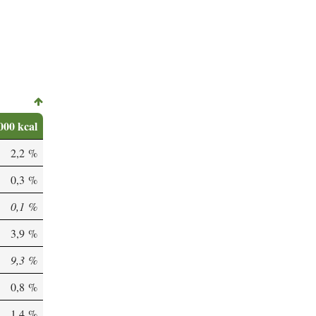
000 kcal
2,2 %
0,3 %
0,1 %
3,9 %
9,3 %
0,8 %
1,4 %