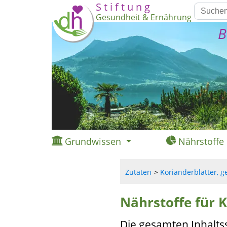
S t i f t u n g
Gesundheit & Ernährung
B
Grundwissen
Nährstoffe
Zutaten
Korianderblätter, ge
Nährstoffe für K
Die gesamten Inhalts