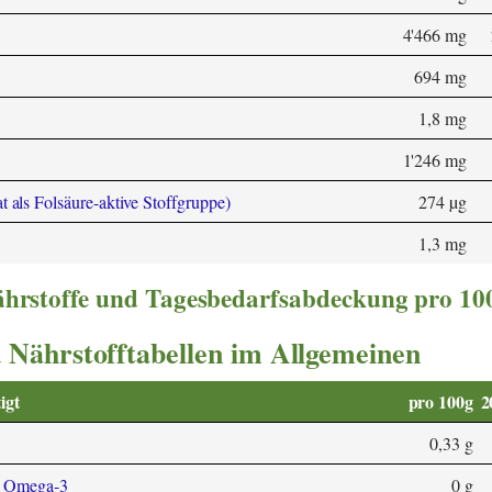
4'466 mg
694 mg
1,8 mg
1'246 mg
 als Folsäure-aktive Stoffgruppe)
274 µg
1,3 mg
nährstoffe und Tagesbedarfsabdeckung pro 10
 Nährstofftabellen im Allgemeinen
igt
pro 100g
2
0,33 g
3 Omega-3
0 g