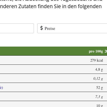
anderen Zutaten finden Sie in den folgenden
Preise
pro 100g
2
279 kcal
4,8 g
0,12 g
e)
52 g
7,3 g
10 g