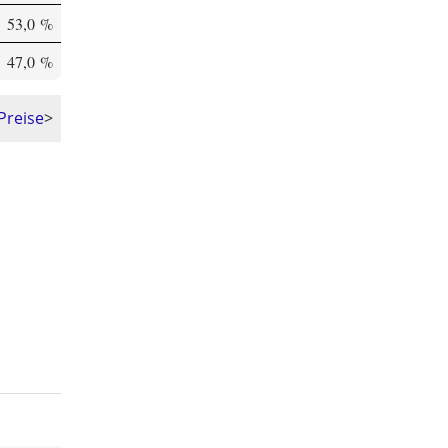
53,0 %
47,0 %
Preise
>