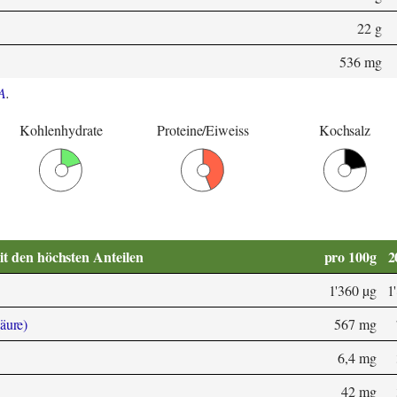
22 g
536 mg
A
.
Kohlenhydrate
Proteine/Eiweiss
Kochsalz
it den höchsten Anteilen
pro 100g
2
1'360 µg
1
äure)
567 mg
6,4 mg
42 mg