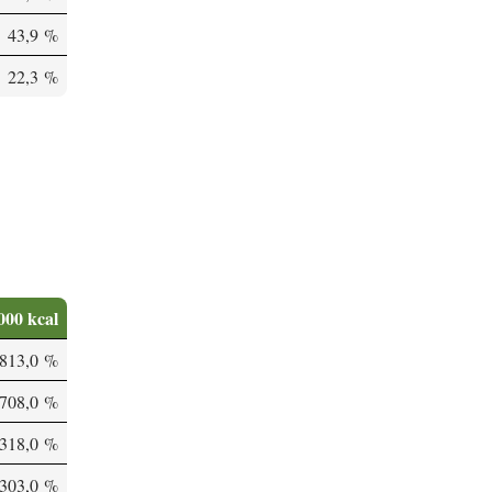
43,9 %
22,3 %
000 kcal
'813,0 %
708,0 %
318,0 %
303,0 %