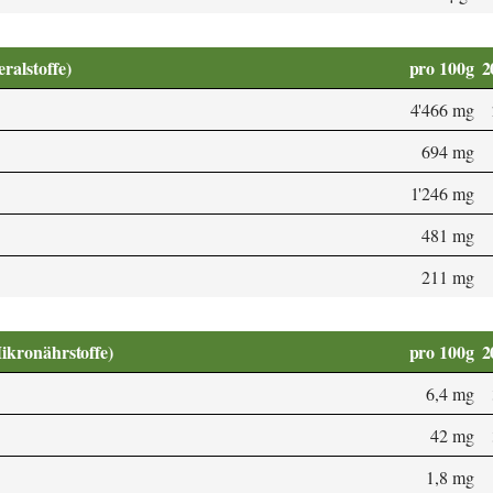
alstoffe)
pro 100g
2
4'466 mg
694 mg
1'246 mg
481 mg
211 mg
Mikronährstoffe)
pro 100g
2
6,4 mg
42 mg
1,8 mg