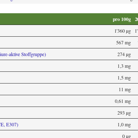
pro 100g
2
1'360 µg
1
567 mg
äure-aktive Stoffgruppe)
274 µg
1,3 mg
1,5 mg
11 mg
0,61 mg
293 µg
TE, E307)
1,0 mg
0 µg