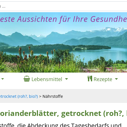
este Aussichten für Ihre Gesundhe
Lebensmittel
Rezepte
trocknet (roh?, bio?)
Nährstoffe
orianderblätter, getrocknet (roh?, 
stoffe, die Abdeckung des Tagesbedarfs und