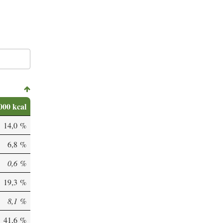
000 kcal
14,0 %
6,8 %
0,6 %
19,3 %
8,1 %
41,6 %