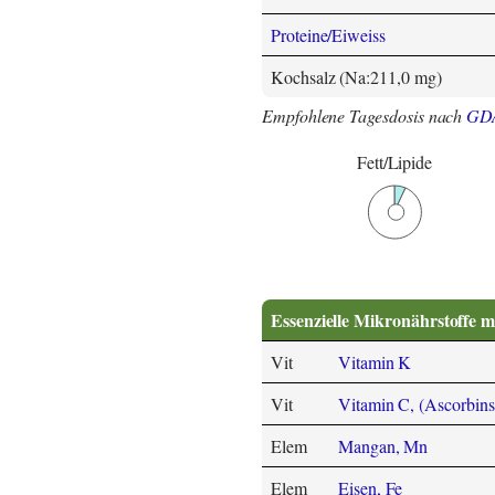
Proteine/Eiweiss
Kochsalz (Na:211,0 mg)
Empfohlene Tagesdosis nach
GD
Fett/Lipide
Essenzielle Mikronährstoffe m
Vit
Vitamin K
Vit
Vitamin C, (Ascorbins
Elem
Mangan, Mn
Elem
Eisen, Fe