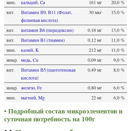
мин.
кальций, Ca
161 мг
20,0 %
вит.
Витамин В9, В11 (Фолат,
30 мкг
15,0 %
фолиевая кислота)
вит.
витамин В6 (пиридоксин)
0,18 мг
13,0 %
вит.
Витамин B1 (тиамин)
0,12 мг
11,0 %
мин.
калий, K
212 мг
11,0 %
микр.
медь, Cu
0,09 мг
9,0 %
вит.
Витамин В5 (пантотеновая
0,49 мг
8,0 %
кислота)
микр.
железо, Fe
0,80 мг
6,0 %
мин.
магний, Mg
22 мг
6,0 %
Подробный состав микроэлементов и
суточная потребность на 100г