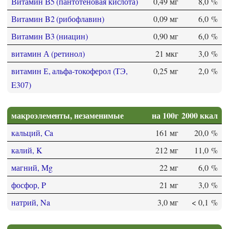
Витамин В5 (пантотеновая кислота)
0,49 мг
8,0 %
Витамин B2 (рибофлавин)
0,09 мг
6,0 %
Витамин В3 (ниацин)
0,90 мг
6,0 %
витамин А (ретинол)
21 мкг
3,0 %
витамин Е, альфа-токоферол (ТЭ,
0,25 мг
2,0 %
E307)
макроэлементы, незаменимые
на 100г
2000 ккал
кальций, Ca
161 мг
20,0 %
калий, K
212 мг
11,0 %
магний, Mg
22 мг
6,0 %
фосфор, P
21 мг
3,0 %
натрий, Na
3,0 мг
< 0,1 %