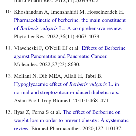
10.
Khoshandam A, Imenshahidi M, Hosseinzadeh H.
Pharmacokinetic of berberine, the main constituent
of
Berberis vulgaris
L.: A comprehensive review.
Phytother Res. 2022;36(11):4063-4079.
11.
Vlavcheski F, O'Neill EJ et al.
Effects of Berberine
against Pancreatitis and Pancreatic Cancer.
Molecules. 2022;27(23):8630.
12.
Meliani N, Dib MEA, Allali H, Tabti B.
Hypoglycaemic effect of
Berberis vulgaris
L. in
normal and streptozotocin-induced diabetic rats.
Asian Pac J Trop Biomed. 2011;1:468–471.
13.
Ilyas Z, Perna S et al.
The effect of Berberine on
weight loss in order to prevent obesity: A systematic
review.
Biomed Pharmacother. 2020;127:110137.