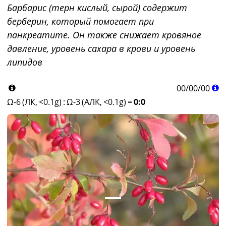
Барбарис (терн кислый, сырой) содержит
берберин, который помогает при
панкреатите. Он также снижает кровяное
давление, уровень сахара в крови и уровень
липидов
00
/
00
/
00
Ω-6 (ЛК, <0.1g)
:
Ω-3 (АЛК, <0.1g)
=
0:0