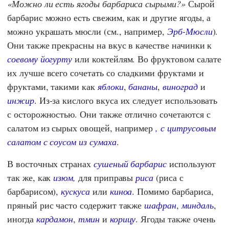
Можно ли есть ягоды барбариса сырыми?
Сырой
барбарис можно есть свежим, как и другие ягоды, а
можно украшать мюсли (см., например,
Эрб-Мюсли
).
Они также прекрасны на вкус в качестве начинки к
соевому йогурту
или коктейлям. Во фруктовом салате
их лучше всего сочетать со сладкими фруктами и
фруктами, такими как
яблоки
,
бананы
,
виноград
и
инжир
. Из-за кислого вкуса их следует использовать
с осторожностью. Они также отлично сочетаются с
салатом из сырых овощей, например
, с цитрусовым
салатом с соусом из сумаха
.
В восточных странах
сушеный барбарис
используют
так же, как
изюм,
для приправы
риса
(риса с
барбарисом),
кускуса
или
киноа
. Помимо барбариса,
пряный рис часто содержит также
шафран
,
миндаль
,
иногда
кардамон
,
тмин
и
корицу
. Ягоды также очень