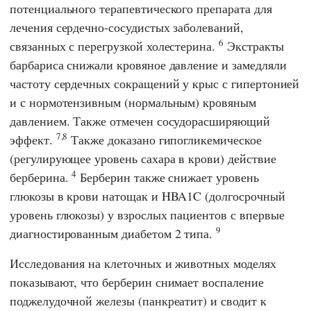
потенциального терапевтического препарата для
лечения сердечно-сосудистых заболеваний,
6
связанных с перегрузкой холестерина.
Экстракты
барбариса снижали кровяное давление и замедляли
частоту сердечных сокращений у крыс с гипертонией
и с нормотензивным (нормальным) кровяным
давлением. Также отмечен сосудорасширяющий
7,8
эффект.
Также доказано гипогликемическое
(регулирующее уровень сахара в крови) действие
4
берберина.
Берберин также снижает уровень
глюкозы в крови натощак и HBA1C (долгосрочный
уровень глюкозы) у взрослых пациентов с впервые
9
диагностированным диабетом 2 типа.
Исследования на клеточных и животных моделях
показывают, что берберин снимает воспаление
поджелудочной железы (панкреатит) и сводит к