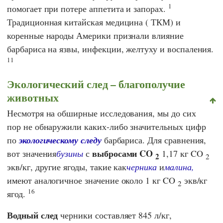
1
помогает при потере аппетита и запорах.
Традиционная китайская медицина
(
ТКМ
) и
коренные народы Америки признали влияние
барбариса на язвы, инфекции, желтуху и воспаления.
11
Экологический след – благополучие
животных
Несмотря на обширные исследования, мы до сих
пор не обнаружили каких-либо значительных цифр
по
экологическому следу
барбариса. Для сравнения,
выбросами CO
вот значения
бузины
с
1,17 кг CO
2
2
экв/кг, другие ягоды, такие как
черника
и
малина,
имеют аналогичное значение около 1 кг CO
экв/кг
2
16
ягод.
Водный след
черники составляет 845 л/кг,