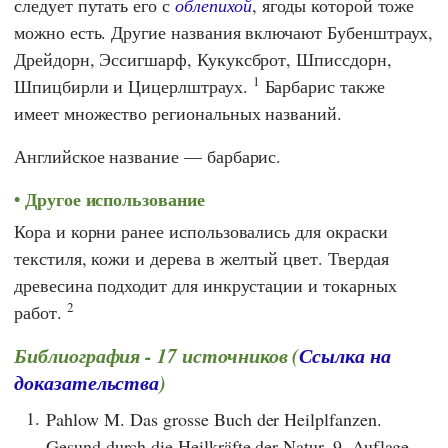
следует путать его с
облепихой
, ягоды которой тоже
можно есть. Другие названия включают Бубенштраух,
Дрейдорн, Эссигшарф, Кукуксброт, Шписсдорн,
1
Шпицбирли и Цицерлштраух.
Барбарис также
имеет множество региональных названий.
Английское название — барбарис.
Другое использование
Кора и корни ранее использовались для окраски
текстиля, кожи и дерева в желтый цвет. Твердая
древесина подходит для инкрустации и токарных
2
работ.
Библиография - 17 источников (
Ссылка на
доказательства
)
1.
Pahlow M. Das grosse Buch der Heilplfanzen.
Gesund durch die Heilkräfte der Natur. 9. Auflage.