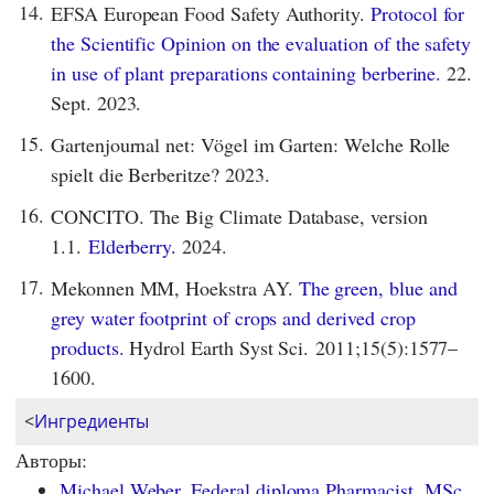
14.
EFSA European Food Safety Authority.
Protocol for
the Scientific Opinion on the evaluation of the safety
in use of plant preparations containing berberine.
22.
Sept. 2023.
15.
Gartenjournal net: Vögel im Garten: Welche Rolle
spielt die Berberitze? 2023.
16.
CONCITO. The Big Climate Database, version
1.1.
Elderberry.
2024.
17.
Mekonnen MM, Hoekstra AY.
The green, blue and
grey water footprint of crops and derived crop
products.
Hydrol Earth Syst Sci. 2011;15(5):1577–
1600.
<
Ингредиенты
Авторы:
Michael Weber, Federal diploma Pharmacist, MSc