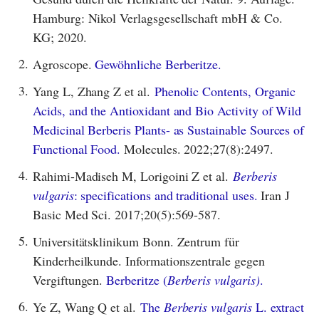
Hamburg: Nikol Verlagsgesellschaft mbH & Co.
KG; 2020.
2.
Agroscope.
Gewöhnliche Berberitze.
3.
Yang L, Zhang Z et al.
Phenolic Contents, Organic
Acids, and the Antioxidant and Bio Activity of Wild
Medicinal Berberis Plants- as Sustainable Sources of
Functional Food.
Molecules. 2022;27(8):2497.
4.
Rahimi-Madiseh M, Lorigoini Z et al.
Berberis
vulgaris
: specifications and traditional uses.
Iran J
Basic Med Sci. 2017;20(5):569-587.
5.
Universitätsklinikum Bonn. Zentrum für
Kinderheilkunde. Informationszentrale gegen
Vergiftungen.
Berberitze (
Berberis vulgaris)
.
6.
Ye Z, Wang Q et al.
The
Berberis vulgaris
L. extract