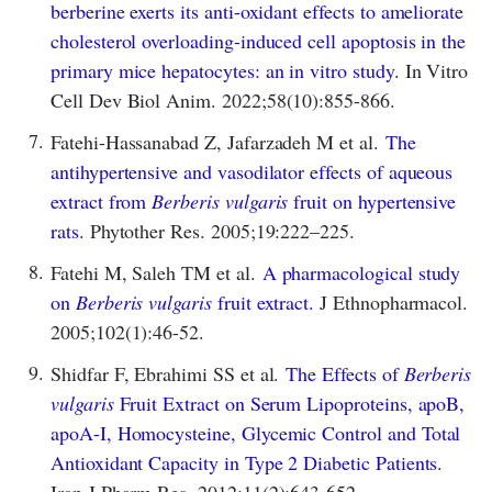
berberine exerts its anti-oxidant effects to ameliorate
cholesterol overloading-induced cell apoptosis in the
primary mice hepatocytes: an in vitro study.
In Vitro
Cell Dev Biol Anim. 2022;58(10):855-866.
7.
Fatehi-Hassanabad Z, Jafarzadeh M et al.
The
antihypertensive and vasodilator effects of aqueous
extract from
Berberis vulgaris
fruit on hypertensive
rats.
Phytother Res. 2005;19:222–225.
8.
Fatehi M, Saleh TM et al.
A pharmacological study
on
Berberis vulgaris
fruit extract.
J Ethnopharmacol.
2005;102(1):46-52.
9.
Shidfar F, Ebrahimi SS et al.
The Effects of
Berberis
vulgaris
Fruit Extract on Serum Lipoproteins, apoB,
apoA-I, Homocysteine, Glycemic Control and Total
Antioxidant Capacity in Type 2 Diabetic Patients.
Iran J Pharm Res. 2012;11(2):643-652.