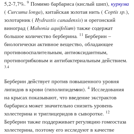
9
5,2-7,7%.
Помимо барбариса (кислый шип),
куркума
(
Curcuma longa
), китайская золотая нить (
Coptis sp.
),
золотарник (
Hydrastis canadensis
) и орегонский
виноград (
Mahonia aquifolium
) также содержат
11
большое количество берберина.
Берберин –
биологически активное вещество, обладающее
противовоспалительным, антиоксидантным,
противогрибковым и антибактериальным действием.
3.4
Берберин действует против повышенного уровня
4
липидов в крови (гиполипидемии).
Исследования
на крысах показывают, что введение экстрактов
барбариса может значительно снизить уровень
12
холестерина и триглицеридов в сыворотке.
Берберин также поддерживает регуляцию гомеостаза
холестерина, поэтому его исследуют в качестве