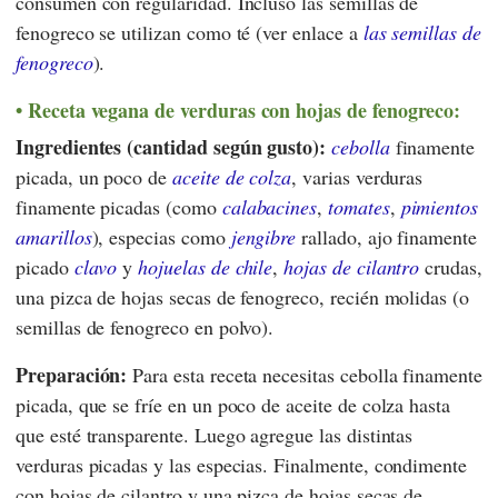
consumen con regularidad. Incluso las semillas de
fenogreco se utilizan como té (ver enlace a
las semillas de
fenogreco
).
Receta vegana de verduras con hojas de fenogreco:
Ingredientes (cantidad según gusto):
cebolla
finamente
picada, un poco de
aceite de colza
, varias verduras
finamente picadas (como
calabacines
,
tomates
,
pimientos
amarillos
), especias como
jengibre
rallado, ajo finamente
picado
clavo
y
hojuelas de chile
,
hojas de cilantro
crudas,
una pizca de hojas secas de fenogreco, recién molidas (o
semillas de fenogreco en polvo).
Preparación:
Para esta receta necesitas cebolla finamente
picada, que se fríe en un poco de aceite de colza hasta
que esté transparente. Luego agregue las distintas
verduras picadas y las especias. Finalmente, condimente
con hojas de cilantro y una pizca de hojas secas de