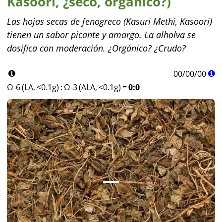
Kasoori, ¿seco, orgánico?)
Las hojas secas de fenogreco (Kasuri Methi, Kasoori)
tienen un sabor picante y amargo. La alholva se
dosifica con moderación. ¿Orgánico? ¿Crudo?
00
/
00
/
00
Ω-6 (LA, <0.1g)
:
Ω-3 (ALA, <0.1g)
=
0:0