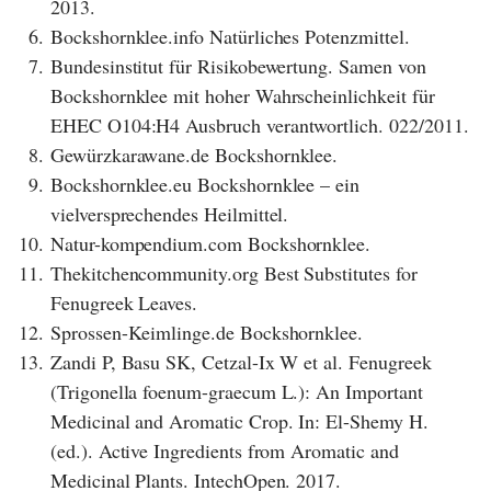
2013.
6.
Bockshornklee.info Natürliches Potenzmittel.
7.
Bundesinstitut für Risikobewertung. Samen von
Bockshornklee mit hoher Wahrscheinlichkeit für
EHEC O104:H4 Ausbruch verantwortlich. 022/2011.
8.
Gewürzkarawane.de Bockshornklee.
9.
Bockshornklee.eu Bockshornklee – ein
vielversprechendes Heilmittel.
10.
Natur-kompendium.com Bockshornklee.
11.
Thekitchencommunity.org Best Substitutes for
Fenugreek Leaves.
12.
Sprossen-Keimlinge.de Bockshornklee.
13.
Zandi P, Basu SK, Cetzal-Ix W et al. Fenugreek
(Trigonella foenum-graecum L.): An Important
Medicinal and Aromatic Crop. In: El-Shemy H.
(ed.). Active Ingredients from Aromatic and
Medicinal Plants. IntechOpen. 2017.