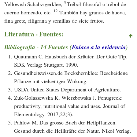
5
Yellowish Schabzigerklee,
Trébol filosofal o trébol de
12
cuerno horneado, etc.
También hay granos de hueva,
fina grete, filigrana y semillas de siete frutos.
Literatura - Fuentes:
Bibliografía - 14 Fuentes (
Enlace a la evidencia
)
1.
Quatmann C. Hausbuch der Kräuter. Der Gute Tip.
SDK Verlag: Stuttgart. 1990.
2.
Gesundheitswissen.de Bockshornklee: Bescheidene
Pflanze mit vielseitiger Wirkung.
3.
USDA United States Department of Agriculture.
4.
Zuk-Golaszewska K, Wierzbowska J. Fenugreek:
productivity, nutritional value and uses. Journal of
Elementology. 2017;22(3).
5.
Pahlow M. Das grosse Buch der Heilpflanzen.
Gesund durch die Heilkräfte der Natur. Nikol Verlag.