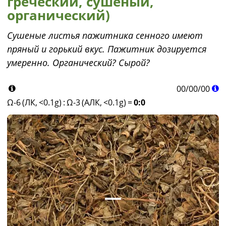
греческий, сушеный,
органический)
Сушеные листья пажитника сенного имеют
пряный и горький вкус. Пажитник дозируется
умеренно. Органический? Сырой?
00
/
00
/
00
Ω-6 (ЛК, <0.1g)
:
Ω-3 (АЛК, <0.1g)
=
0:0