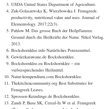
3.
USDA United States Department of Agriculture.
4.
Zuk-Golaszewska K, Wierzbowska J. Fenugreek:
productivity, nutritional value and uses. Journal of
Elementology. 2017;22(3).
5.
Pahlow M. Das grosse Buch der Heilpflanzen.
Gesund durch die Heilkräfte der Natur. Nikol Verlag.
2013.
6.
Bockshornklee.info Natürliches Potenzmittel.
8.
Gewürzkarawane.de Bockshornklee.
9.
Bockshornklee.eu Bockshornklee – ein
vielversprechendes Heilmittel.
10.
Natur-kompendium.com Bockshornklee.
11.
Thekitchencommunity.org Best Substitutes for
Fenugreek Leaves.
12.
Sprossen-Keimlinge.de Bockshornklee.
13.
Zandi P, Basu SK, Cetzal-Ix W et al. Fenugreek