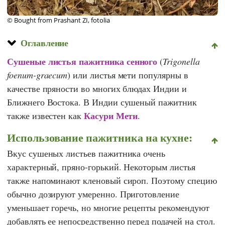
© Bought from Prashant ZI, fotolia
Оглавление
Сушеные листья пажитника
сенного
(
Trigonella
foenum-graecum
) или листья мети популярны в
качестве пряности во многих блюдах Индии и
Ближнего Востока. В Индии сушеный пажитник
Касури Мети
также известен как
.
Использование пажитника на кухне:
Вкус сушеных листьев пажитника очень
характерный, пряно-горький. Некоторым листья
также напоминают кленовый сироп. Поэтому специю
обычно дозируют умеренно. Приготовление
уменьшает горечь, но многие рецепты рекомендуют
добавлять ее непосредственно перед подачей на стол.