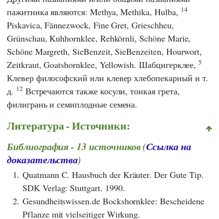
14
пажитника являются: Methya, Methika, Hulba,
Piskavica, Fännezwock, Fine Gret, Grieschheu,
Grünschau, Kuhhornklee, Rehkörnli, Schöne Marie,
Schöne Margreth, SieBenzeit, SieBenzeiten, Hourwort,
5
Zeitkraut, Goatshornklee, Yellowish. Шабцигерклее,
Клевер философский или клевер хлебопекарный и т.
12
д.
Встречаются также косули, тонкая грета,
филигрань и семиплодные семена.
Литература - Источники:
Библиография - 13 источников (
Ссылка на
доказательства
)
1.
Quatmann C. Hausbuch der Kräuter. Der Gute Tip.
SDK Verlag: Stuttgart. 1990.
2.
Gesundheitswissen.de Bockshornklee: Bescheidene
Pflanze mit vielseitiger Wirkung.