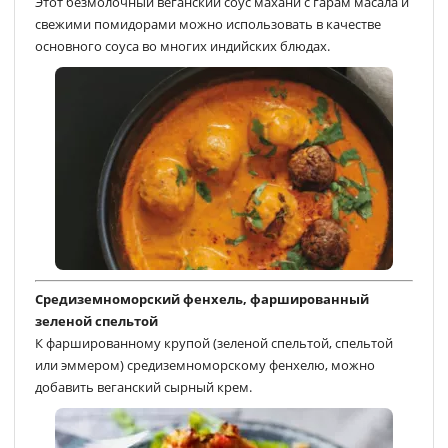
Этот безмолочный веганский соус махани с гарам масала и
свежими помидорами можно использовать в качестве
основного соуса во многих индийских блюдах.
Средиземноморский фенхель, фаршированный
зеленой спельтой
К фаршированному крупой (зеленой спельтой, спельтой
или эммером) средиземноморскому фенхелю, можно
добавить веганский сырный крем.