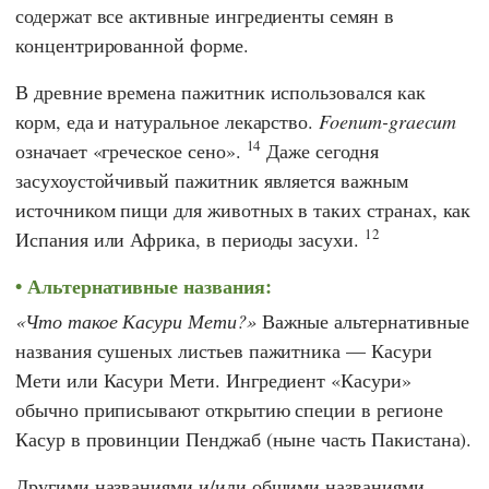
содержат все активные ингредиенты семян в
концентрированной форме.
В древние времена пажитник использовался как
корм, еда и натуральное лекарство.
Foenum-graecum
14
означает «греческое сено».
Даже сегодня
засухоустойчивый пажитник является важным
источником пищи для животных в таких странах, как
12
Испания или Африка, в периоды засухи.
Альтернативные названия:
Что такое Касури Мети?
Важные альтернативные
названия сушеных листьев пажитника — Касури
Мети или Касури Мети. Ингредиент «Касури»
обычно приписывают открытию специи в регионе
Касур в провинции Пенджаб (ныне часть Пакистана).
Другими названиями и/или общими названиями