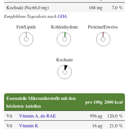
Kochsalz (Na:66,0 mg)
168 mg
7,0 %
Empfohlene Tagesdosis nach
GDA
.
Fett/Lipide
Kohlenhydrate
Proteine/Eiweiss
Kochsalz
Essenzielle Mikronährstoffe mit den
pro 100g
2000 kcal
höchsten Anteilen
Vit
Vitamin A, als RAE
956 µg
120,0 %
Vit
Vitamin K
16 µg
21,0 %