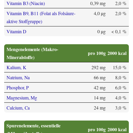
Vitamin B3 (Niacin)
0,39 mg
2,0 %
Vitamin B9, B11 (Folat als Folsäure-
4,0 µg
2,0 %
aktive Stoffgruppe)
Vitamin D
0 µg
< 0,1 %
Mengenelemente (Makro-
pro 100g
2000 kcal
Mineralstoffe)
Kalium, K
292 mg
15,0 %
Natrium, Na
66 mg
8,0 %
Phosphor, P
42 mg
6,0 %
Magnesium, Mg
14 mg
4,0 %
Calcium, Ca
24 mg
3,0 %
Spurenelemente, essentielle
pro 100g
2000 kcal