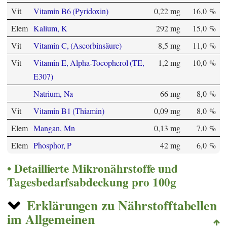
Vit
Vitamin B6 (Pyridoxin)
0,22 mg
16,0 %
Elem
Kalium, K
292 mg
15,0 %
Vit
Vitamin C, (Ascorbinsäure)
8,5 mg
11,0 %
Vit
Vitamin E, Alpha-Tocopherol (TE,
1,2 mg
10,0 %
E307)
Natrium, Na
66 mg
8,0 %
Vit
Vitamin B1 (Thiamin)
0,09 mg
8,0 %
Elem
Mangan, Mn
0,13 mg
7,0 %
Elem
Phosphor, P
42 mg
6,0 %
Detaillierte Mikronährstoffe und
Tagesbedarfsabdeckung pro 100g
Erklärungen zu Nährstofftabellen
im Allgemeinen