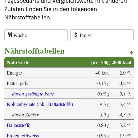
Tagesbedarfs und Vergleichswerte mit anderen
Zutaten finden Sie in den folgenden
Nährstofftabellen.
Küche
Preise
Nährstofftabellen
Nährwerte
pro 100g
2000 kcal
Energie
40 kcal
2,0 %
Fett/Lipide
0,15 g
0,2 %
davon gesättigte Fette
0,03 g
0,1 %
Kohlenhydrate (inkl. Ballaststoffe)
9,3 g
3,4 %
davon Zucker
3,9 g
4,3 %
Ballaststoffe
0,80 g
3,2 %
Proteine/Eiweiss
0,95 g
1,9 %