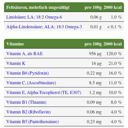
Fettsäuren, mehrfach ungesättigt
pro 100g
2000 kcal
Linolsäure; LA; 18:2 Omega-6
0,06 g
1,0 %
Alpha-Linolensäure; ALA; 18:3 Omega-3
0,01 g
< 0,1 %
Vitamine
pro 100g
2000 kcal
Vitamin A, als RAE
956 µg
120,0 %
Vitamin K
16 µg
21,0 %
Vitamin B6 (Pyridoxin)
0,22 mg
16,0 %
Vitamin C, (Ascorbinsäure)
8,5 mg
11,0 %
Vitamin E, Alpha-Tocopherol (TE, E307)
1,2 mg
10,0 %
Vitamin B1 (Thiamin)
0,09 mg
8,0 %
Vitamin B2 (Riboflavin)
0,06 mg
4,0 %
Vitamin B5 (Pantothensäure)
0,23 mg
4,0 %