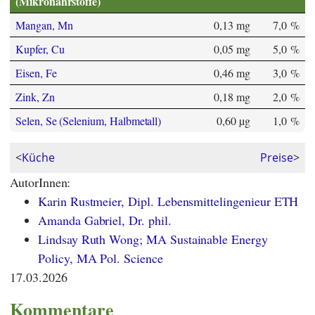
(Mikronährstoffe)
Mangan, Mn
0,13 mg
7,0 %
Kupfer, Cu
0,05 mg
5,0 %
Eisen, Fe
0,46 mg
3,0 %
Zink, Zn
0,18 mg
2,0 %
Selen, Se (Selenium, Halbmetall)
0,60 µg
1,0 %
<
Küche
Preise
>
AutorInnen:
Karin Rustmeier, Dipl. Lebensmittelingenieur ETH
Amanda Gabriel, Dr. phil.
Lindsay Ruth Wong; MA Sustainable Energy
Policy, MA Pol. Science
17.03.2026
Kommentare