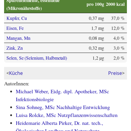
Spurenelemente, essentielle
pro 100g
2000 kcal
(Mikronährstoffe)
Kupfer, Cu
0,37 mg
37,0 %
Eisen, Fe
1,7 mg
12,0 %
Mangan, Mn
0,08 mg
4,0 %
Zink, Zn
0,32 mg
3,0 %
Selen, Se (Selenium, Halbmetall)
1,2 µg
2,0 %
<
Küche
Preise
>
AutorInnen:
Michael Weber, Eidg. dipl. Apotheker, MSc
Infektionsbiologie
Sina Sohneg, MSc Nachhaltige Entwicklung
Luisa Rolcke, MSc Nutzpflanzenwissenschaften
Heidemarie Alberta Pirker, Dr. nat. tech.,
Ökologischer Landbau und Naturschutz