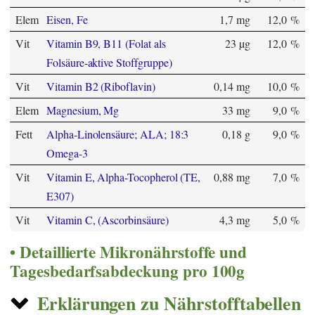
Elem
Eisen, Fe
1,7 mg
12,0 %
Vit
Vitamin B9, B11 (Folat als
23 µg
12,0 %
Folsäure-aktive Stoffgruppe)
Vit
Vitamin B2 (Riboflavin)
0,14 mg
10,0 %
Elem
Magnesium, Mg
33 mg
9,0 %
Fett
Alpha-Linolensäure; ALA; 18:3
0,18 g
9,0 %
Omega-3
Vit
Vitamin E, Alpha-Tocopherol (TE,
0,88 mg
7,0 %
E307)
Vit
Vitamin C, (Ascorbinsäure)
4,3 mg
5,0 %
Detaillierte Mikronährstoffe und
Tagesbedarfsabdeckung pro 100g
Erklärungen zu Nährstofftabellen