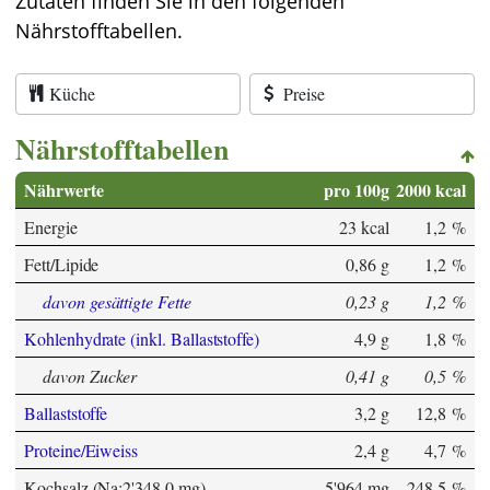
Zutaten finden Sie in den folgenden
Nährstofftabellen.
Küche
Preise
Nährstofftabellen
Nährwerte
pro 100g
2000 kcal
Energie
23 kcal
1,2 %
Fett/Lipide
0,86 g
1,2 %
davon gesättigte Fette
0,23 g
1,2 %
Kohlenhydrate (inkl. Ballaststoffe)
4,9 g
1,8 %
davon Zucker
0,41 g
0,5 %
Ballaststoffe
3,2 g
12,8 %
Proteine/Eiweiss
2,4 g
4,7 %
Kochsalz (Na:2'348,0 mg)
5'964 mg
248,5 %