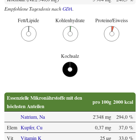
Empfohlene Tagesdosis nach
GDA
.
Fett/Lipide
Kohlenhydrate
Proteine/Eiweiss
Kochsalz
Essenzielle Mikronährstoffe mit den
pro 100g
2000 kcal
höchsten Anteilen
Natrium, Na
2'348 mg
294,0 %
Elem
Kupfer, Cu
0,37 mg
37,0 %
Vit
Vitamin K
25 µg
33,0 %