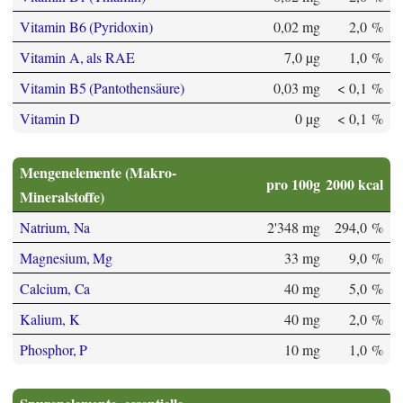
Vitamin B6 (Pyridoxin)
0,02 mg
2,0 %
Vitamin A, als RAE
7,0 µg
1,0 %
Vitamin B5 (Pantothensäure)
0,03 mg
< 0,1 %
Vitamin D
0 µg
< 0,1 %
Mengenelemente (Makro-
pro 100g
2000 kcal
Mineralstoffe)
Natrium, Na
2'348 mg
294,0 %
Magnesium, Mg
33 mg
9,0 %
Calcium, Ca
40 mg
5,0 %
Kalium, K
40 mg
2,0 %
Phosphor, P
10 mg
1,0 %