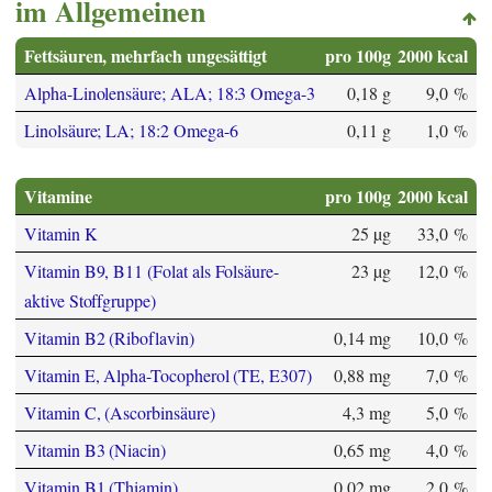
im Allgemeinen
Fettsäuren, mehrfach ungesättigt
pro 100g
2000 kcal
Alpha-Linolensäure; ALA; 18:3 Omega-3
0,18 g
9,0 %
Linolsäure; LA; 18:2 Omega-6
0,11 g
1,0 %
Vitamine
pro 100g
2000 kcal
Vitamin K
25 µg
33,0 %
Vitamin B9, B11 (Folat als Folsäure-
23 µg
12,0 %
aktive Stoffgruppe)
Vitamin B2 (Riboflavin)
0,14 mg
10,0 %
Vitamin E, Alpha-Tocopherol (TE, E307)
0,88 mg
7,0 %
Vitamin C, (Ascorbinsäure)
4,3 mg
5,0 %
Vitamin B3 (Niacin)
0,65 mg
4,0 %
Vitamin B1 (Thiamin)
0,02 mg
2,0 %