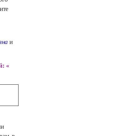
ите
яна
и
: «
ли
вам, в