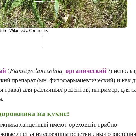
nk Vincentz, Wikipedia
ый
органический
(
Plantago lanceolata,
?) использ
кий препарат (мн. фитофармацевтический) и как д
я трава) для различных рецептов, например, для с
.
дорожника на кухне:
ожника ланцетный имеют ореховый, грибно-
жные листья из середины розетки дикого растени