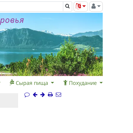
оровья
Сырая пища
Похудание