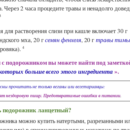
. Через 2 часа процедите травы и ненадолго довед
3
 для растворения слизи при кашле включает 30 г
ндского мха, 20 г
семян фенхеля
, 20 г
травы тимь
оровяка).
4
 с подорожником вы можете найти под заметкой
 которых больше всего этого ингредиента
».
ны прочитать не только веганы или вегетарианцы:
дят нездоровую пищу. Предотвратимые ошибки в питании
.
ть подорожник ланцетный?
жника можно купить натертыми, разрезанными и
ченными) в специализированных магазинах по тра