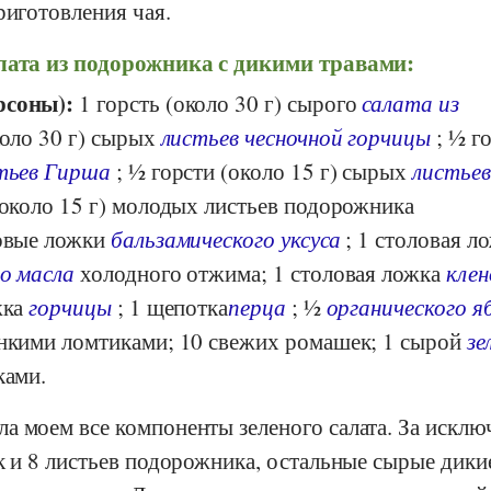
риготовления чая.
лата из подорожника с дикими травами:
рсоны):
1 горсть (около 30 г) сырого
салата из
коло 30 г) сырых
листьев чесночной горчицы
; ½ г
тьев Гирша
; ½ горсти (около 15 г) сырых
листьев
(около 15 г) молодых листьев подорожника
ловые ложки
бальзамического уксуса
; 1 столовая л
го масла
холодного отжима; 1 столовая ложка
клен
жка
горчицы
; 1 щепотка
перца
; ½
органического я
онкими ломтиками; 10 свежих ромашек; 1 сырой
зе
ками.
а моем все компоненты зеленого салата. За искл
к и 8 листьев подорожника, остальные сырые дики