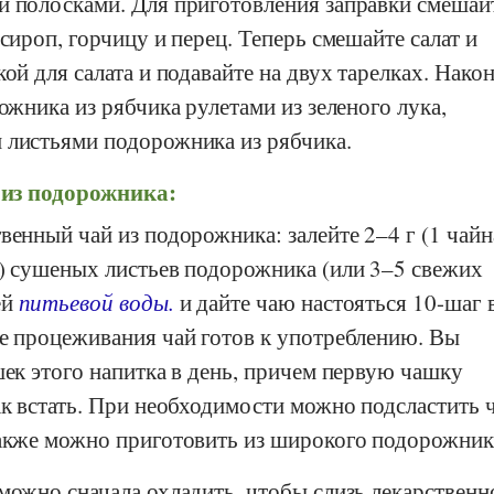
и полосками. Для приготовления заправки смешай
 сироп, горчицу и перец. Теперь смешайте салат и
ой для салата и подавайте на двух тарелках. Након
рожника из рябчика рулетами из зеленого лука,
 листьями подорожника из рябчика.
я из подорожника:
венный чай из подорожника: залейте 2–4 г (1 чайн
г) сушеных листьев подорожника (или 3–5 свежих
ей
питьевой воды.
и дайте чаю настояться 10-шаг 
ле процеживания чай готов к употреблению. Вы
шек этого напитка в день, причем первую чашку
ак встать. При необходимости можно подсластить
также можно приготовить из широкого подорожник
можно сначала охладить, чтобы слизь лекарственн