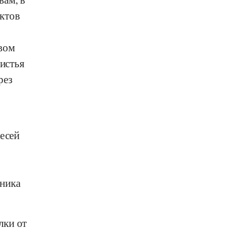
уктов
вом
листья
рез
месей
жника
лки от