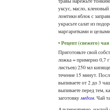
травы нарежьте тонким
уксус, масло, кленовый
ломтики яблок с заправк
украсьте салат из подо
маргаритками и целыми
Рецепт (свежего) ча
Приготовьте свой собст
ложка = примерно 0,7 
листьев) 250 мл кипящ
течение 15 минут. Пос
выпиваете от 2 до 3 ча
выпиваете перед тем, к
заготовку
медом
. Чай 
Альтернативно, настой 