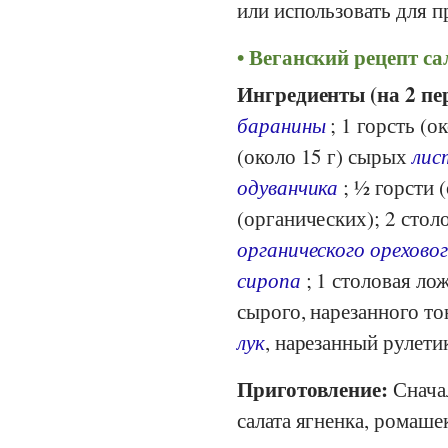
или использовать для п
Веганский рецепт са
Ингредиенты (на 2 пе
баранины
; 1 горсть (о
(около 15 г) сырых
лис
одуванчика
; ½ горсти 
(органических); 2 сто
органического орехово
сиропа
; 1 столовая ло
сырого, нарезанного т
лук
, нарезанный рулети
Приготовление:
Сначал
салата ягненка, ромаше