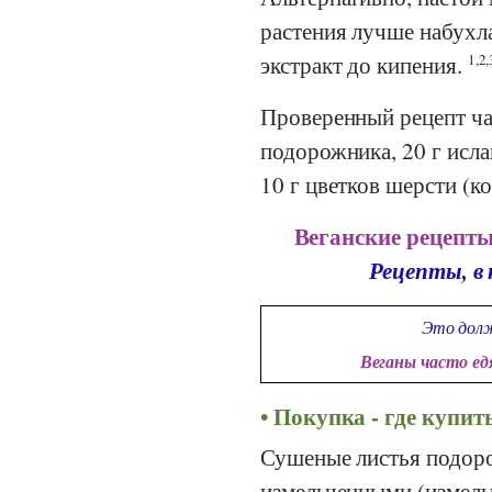
растения лучше набухла
экстракт до кипения.
1,2,
Проверенный рецепт чая
подорожника, 20 г исла
10 г цветков шерсти (к
Веганские рецепты
Рецепты, в
Это долж
Веганы часто е
Покупка - где купи
Сушеные листья подоро
измельченными (измель