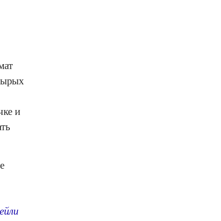
мат
 сырых
чке и
ать
е
ейли