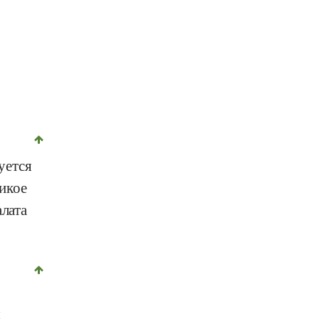
уется
икое
алата
я