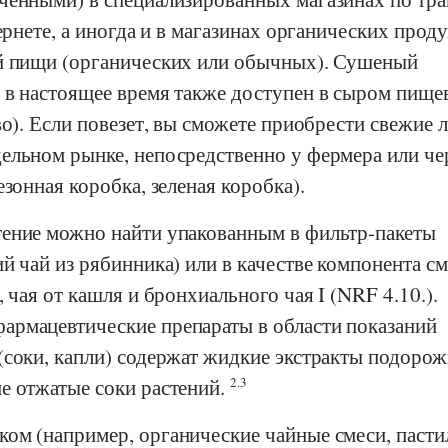
тернете, а иногда и в магазинах органических прод
й пищи (органических или обычных). Сушеный
 в настоящее время также доступен в сыром пище
во). Если повезет, вы сможете приобрести свежие 
ельном рынке, непосредственно у фермера или че
езонная коробка, зеленая коробка).
ение можно найти упакованным в фильтр-пакеты
й чай из рябинника) или в качестве компонента с
 чая от кашля и бронхиального чая I (NRF 4.10.).
рмацевтические препараты в области показаний
(соки, капли) содержат жидкие экстракты подоро
е отжатые соки растений.
2.3
ом (например, органические чайные смеси, пасти