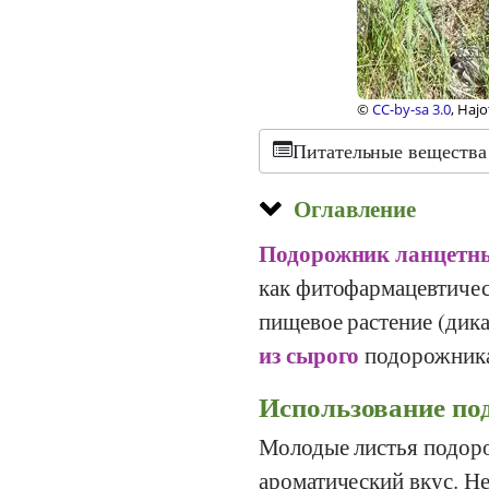
 Commons
©
CC-by-sa 3.0
, Fra
Питательные вещества
Оглавление
Подорожник ланцетн
как фитофармацевтичес
пищевое растение (дика
из сырого
подорожника
Использование по
Молодые листья подор
ароматический вкус. Не