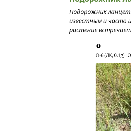
Подорожник ланцетн
известным и часто 
растение встречает
Ω-6 (ЛК, 0.1g)
:
Ω