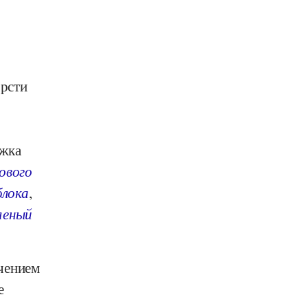
орсти
ожка
ового
блока
,
леный
ючением
е