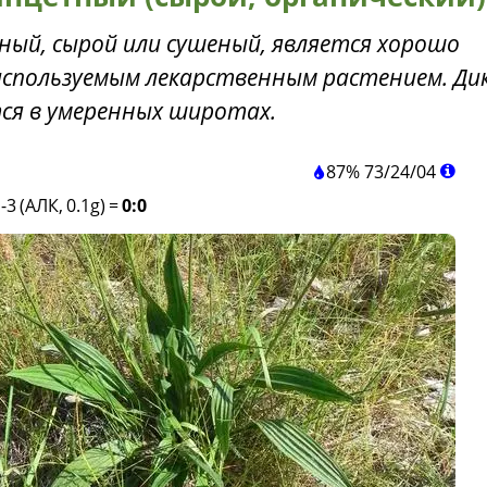
ый, сырой или сушеный, является хорошо
используемым лекарственным растением. Ди
ся в умеренных широтах.
87%
73
/
24
/
04
-3 (АЛК, 0.1g)
=
0:0