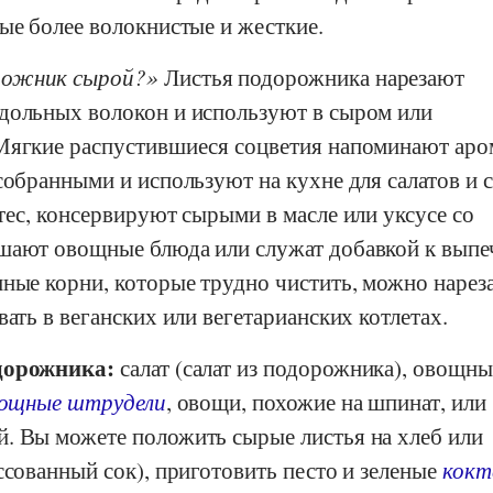
ые более волокнистые и жесткие.
рожник сырой?
Листья подорожника нарезают
дольных волокон и используют в сыром или
Мягкие распустившиеся соцветия напоминают аро
собранными и используют на кухне для салатов и
тес, консервируют сырыми в масле или уксусе со
шают овощные блюда или служат добавкой к выпе
ные корни, которые трудно чистить, можно нарез
вать в веганских или вегетарианских котлетах.
дорожника:
салат (салат из подорожника), овощны
ощные штрудели
, овощи, похожие на шпинат, или
. Вы можете положить сырые листья на хлеб или
ссованный сок), приготовить песто и зеленые
кокт