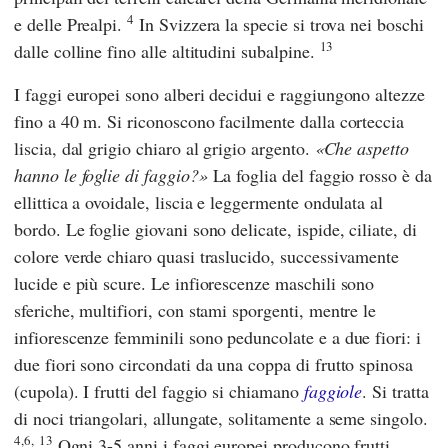
4
e delle Prealpi.
In Svizzera la specie si trova nei boschi
13
dalle colline fino alle altitudini subalpine.
I faggi europei sono alberi decidui e raggiungono altezze
fino a 40 m. Si riconoscono facilmente dalla corteccia
liscia, dal grigio chiaro al grigio argento.
Che aspetto
hanno le foglie di faggio?
La foglia del faggio rosso è da
ellittica a ovoidale, liscia e leggermente ondulata al
bordo. Le foglie giovani sono delicate, ispide, ciliate, di
colore verde chiaro quasi traslucido, successivamente
lucide e più scure. Le infiorescenze maschili sono
sferiche, multifiori, con stami sporgenti, mentre le
infiorescenze femminili sono peduncolate e a due fiori: i
due fiori sono circondati da una coppa di frutto spinosa
(cupola). I frutti del faggio si chiamano
faggiole
. Si tratta
di noci triangolari, allungate, solitamente a seme singolo.
4,6,
13
Ogni 3-5 anni i faggi europei producono frutti