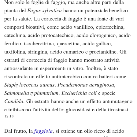
Non solo le foglie di faggio, ma anche altre parti della
pianta del
Fagus sylvatica
hanno un potenziale benefico
per la salute. La corteccia di faggio è una fonte di vari
composti bioattivi, come acido vanillico, epicatechina,
catechina, acido protocatechico, acido clorogenico, acido
ferulico, isochercitrina, quercetina, acido gallico,
taxifolina, siringina, acido cumarico e procianidine. Gli
estratti di corteccia di faggio hanno mostrato attività
antiossidante in esperimenti in vitro. Inoltre, è stato
riscontrato un effetto antimicrobico contro batteri come
Staphylococcus aureus
,
Pseudomonas aeruginosa
,
Salmonella typhimurium
,
Escherichia coli
e specie
Candida
. Gli estratti hanno anche un effetto antimutageno
e inibiscono l'attività dell'α-glucosidasi e della tirosinasi.
12.18
Dal frutto, la
faggiola
, si ottiene un olio ricco di acido