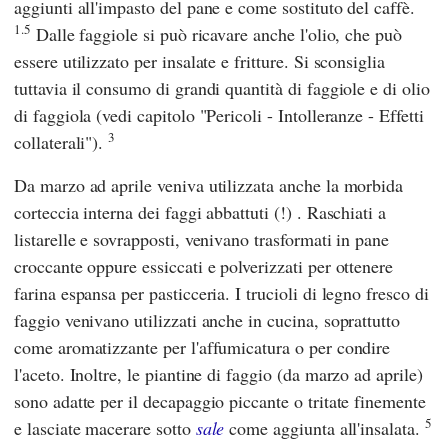
aggiunti all'impasto del pane e come sostituto del caffè.
1.5
Dalle faggiole si può ricavare anche l'olio, che può
essere utilizzato per insalate e fritture. Si sconsiglia
tuttavia il consumo di grandi quantità di faggiole e di olio
di faggiola (vedi capitolo "Pericoli - Intolleranze - Effetti
3
collaterali").
Da marzo ad aprile veniva utilizzata anche la morbida
corteccia interna dei faggi abbattuti (!) . Raschiati a
listarelle e sovrapposti, venivano trasformati in pane
croccante oppure essiccati e polverizzati per ottenere
farina espansa per pasticceria. I trucioli di legno fresco di
faggio venivano utilizzati anche in cucina, soprattutto
come aromatizzante per l'affumicatura o per condire
l'aceto. Inoltre, le piantine di faggio (da marzo ad aprile)
sono adatte per il decapaggio piccante o tritate finemente
5
e lasciate macerare sotto
sale
come aggiunta all'insalata.