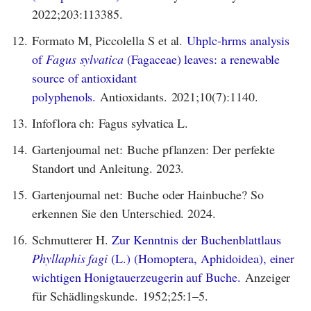
2022;203:113385.
12.
Formato M, Piccolella S et al.
Uhplc-hrms analysis
of
Fagus sylvatica
(Fagaceae) leaves: a renewable
source of antioxidant
polyphenols.
Antioxidants. 2021;10(7):1140.
13.
Infoflora ch: Fagus sylvatica L.
14.
Gartenjournal net: Buche pflanzen: Der perfekte
Standort und Anleitung. 2023.
15.
Gartenjournal net: Buche oder Hainbuche? So
erkennen Sie den Unterschied. 2024.
16.
Schmutterer H.
Zur Kenntnis der Buchenblattlaus
Phyllaphis fagi
(L.) (Homoptera, Aphidoidea), einer
wichtigen Honigtauerzeugerin auf Buche.
Anzeiger
für Schädlingskunde. 1952;25:1–5.