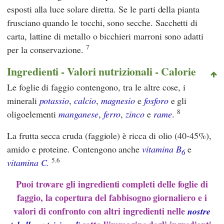
esposti alla luce solare diretta. Se le parti della pianta
frusciano quando le tocchi, sono secche. Sacchetti di
carta, lattine di metallo o bicchieri marroni sono adatti
7
per la conservazione.
Ingredienti - Valori nutrizionali - Calorie
Le foglie di faggio contengono, tra le altre cose, i
minerali
potassio
,
calcio
,
magnesio
e
fosforo
e gli
8
oligoelementi
manganese
,
ferro
,
zinco
e
rame
.
La frutta secca cruda (faggiole) è ricca di olio (40-45%),
amido e proteine. Contengono anche
vitamina B
e
6
5.6
vitamina C.
Puoi trovare gli ingredienti completi delle foglie di
faggio, la copertura del fabbisogno giornaliero e i
valori di confronto con altri ingredienti nelle
nostre