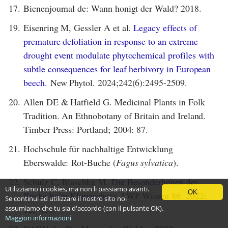
17.
Bienenjournal de: Wann honigt der Wald? 2018.
19.
Eisenring M, Gessler A et al.
Legacy effects of
premature defoliation in response to an extreme
drought event modulate phytochemical profiles with
subtle consequences for leaf herbivory in European
beech.
New Phytol. 2024;242(6):2495-2509.
20.
Allen DE & Hatfield G. Medicinal Plants in Folk
Tradition. An Ethnobotany of Britain and Ireland.
Timber Press: Portland; 2004: 87.
21.
Hochschule für nachhaltige Entwicklung
Eberswalde: Rot-Buche (
Fagus sylvatica
).
22.
Schulz C, Blaschke M.
Die Besonderheiten der
Utilizziamo i cookies, ma non li passiamo avanti.
OK
Buche beim Klimaschutz.
LWF Wissen 86. 2022:
Se continui ad utilizzare il nostro sito noi
123-131.
assumiamo che tu sia d'accordo (con il pulsante OK).
Maggiori informazioni