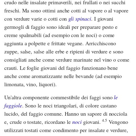
crudo nelle insalate primaverili, nei frullati o nei succhi
freschi. Ma sono ottimi anche cotti al vapore o al vapore
con verdure varie o cotti con
gli spinaci
. I giovani
germogli di faggio sono ideali per preparare pesto e
creme spalmabili (ad esempio con le noci) o come
aggiunta a polpette e frittate vegane. Arricchiscono
zuppe, salse, salse alle erbe e ripieni di verdure e sono
consigliati anche come verdure marinate nel vino o come
crauti. Le foglie giovani del faggio funzionano bene
anche come aromatizzante nelle bevande (ad esempio
limonata, vino, liquori).
Un'altra componente commestibile dei faggi sono
le
faggiole
. Sono le noci triangolari, di colore castano
lucido, del faggio comune. Hanno un sapore di nocciola
4.5
e, crude o tostate, ricordano le
noci
giovani.
Vengono
utilizzati tostati come condimento per insalate e verdure,