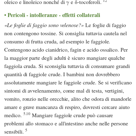
12
oleico e linoleico nonché di γ e δ-tocoferoli.
Pericoli - intolleranze - effetti collaterali
Le foglie di faggio sono velenose?
Le foglie di faggio
non contengono tossine. Si consiglia tuttavia cautela nel
consumo di frutta cruda, ad esempio le faggiole.
Contengono acido cianidrico, fagin e acido ossalico. Per
la maggior parte degli adulti è sicuro mangiare qualche
faggiola cruda. Si sconsiglia tuttavia di consumare grandi
quantità di faggiole crude. I bambini non dovrebbero
assolutamente mangiare le faggiole crude. Se si verificano
sintomi di avvelenamento, come mal di testa, vertigini,
vomito, ronzio nelle orecchie, alito che odora di mandorle
amare e grave mancanza di respiro, dovresti cercare aiuto
5.10
medico.
Mangiare faggiole crude può causare
problemi allo stomaco e all'intestino anche nelle persone
5
sensibili.