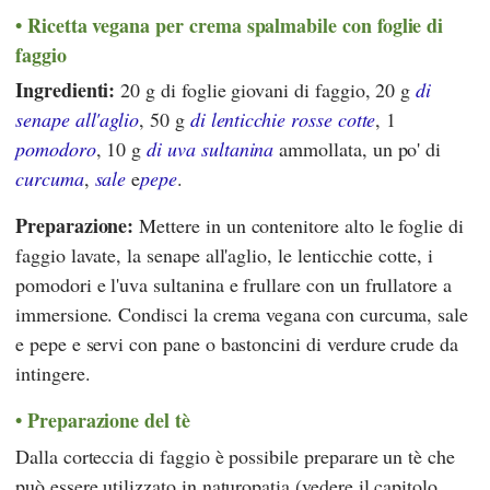
Ricetta vegana per crema spalmabile con foglie di
faggio
Ingredienti:
20 g di foglie giovani di faggio, 20 g
di
senape all'aglio
, 50 g
di lenticchie rosse cotte
, 1
pomodoro
, 10 g
di uva sultanina
ammollata, un po' di
curcuma
,
sale
e
pepe
.
Preparazione:
Mettere in un contenitore alto le foglie di
faggio lavate, la senape all'aglio, le lenticchie cotte, i
pomodori e l'uva sultanina e frullare con un frullatore a
immersione. Condisci la crema vegana con curcuma, sale
e pepe e servi con pane o bastoncini di verdure crude da
intingere.
Preparazione del tè
Dalla corteccia di faggio è possibile preparare un tè che
può essere utilizzato in naturopatia (vedere il capitolo