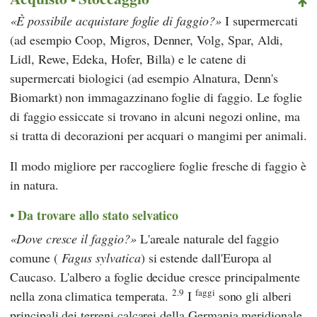
È possibile acquistare foglie di faggio?
I supermercati
(ad esempio
Coop
,
Migros
,
Denner
,
Volg
,
Spar
,
Aldi
,
Lidl
,
Rewe
,
Edeka
,
Hofer
,
Billa
) e le catene di
supermercati biologici (ad esempio
Alnatura
,
Denn's
Biomarkt
) non immagazzinano foglie di faggio. Le foglie
di faggio essiccate si trovano in alcuni negozi online, ma
si tratta di decorazioni per acquari o mangimi per animali.
Il modo migliore per raccogliere foglie fresche di faggio è
in natura.
Da trovare allo stato selvatico
Dove cresce il faggio?
L'areale naturale del faggio
comune (
Fagus sylvatica
) si estende dall'Europa al
Caucaso. L'albero a foglie decidue cresce principalmente
2.9
faggi
nella zona climatica temperata.
I
sono gli alberi
principali dei terreni calcarei della Germania meridionale