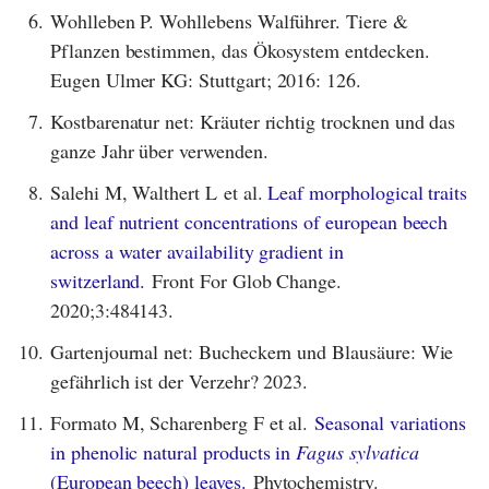
6.
Wohlleben P. Wohllebens Walführer. Tiere &
Pflanzen bestimmen, das Ökosystem entdecken.
Eugen Ulmer KG: Stuttgart; 2016: 126.
7.
Kostbarenatur net: Kräuter richtig trocknen und das
ganze Jahr über verwenden.
8.
Salehi M, Walthert L et al.
Leaf morphological traits
and leaf nutrient concentrations of european beech
across a water availability gradient in
switzerland.
Front For Glob Change.
2020;3:484143.
10.
Gartenjournal net: Bucheckern und Blausäure: Wie
gefährlich ist der Verzehr? 2023.
11.
Formato M, Scharenberg F et al.
Seasonal variations
in phenolic natural products in
Fagus sylvatica
(European beech) leaves.
Phytochemistry.