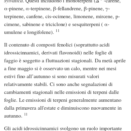
sylvatica
. Questi includono i monoterpeni (Δ
-carene,
α-pinene, α-terpinene, β-fellandrene, β-pinene, γ-
terpinene, canfene, cis-ocimene, limonene, mircene, p-
cimene, sabinene e triciclone) e sesquiterpeni ( α-
11
umulene e longifolene).
Il contenuto di composti fenolici (soprattutto acidi
idrossicinnamici, derivati flavonoidi) nelle foglie di
faggio è soggetto a fluttuazioni stagionali. Da metà aprile
a fine maggio si è osservato un calo, mentre nei mesi
estivi fino all’autunno si sono misurati valori
relativamente stabili. Ci sono anche segnalazioni di
cambiamenti stagionali nelle emissioni di terpeni dalle
foglie. Le emissioni di terpeni generalmente aumentano
dalla primavera all'estate e diminuiscono nuovamente in
11
autunno.
Gli acidi idrossicinnamici svolgono un ruolo importante