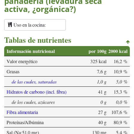
panadería (levadura seca
activa, ¿orgánica?)
Uso en la cocina:
Tablas de nutrientes
Información nutricional
por 100g
2000 kcal
Valor energético
325 kcal
16,2 %
Grasas
7,6 g
10,9 %
de las cuales, saturadas
1,0 g
5,0 %
Hidratos de carbono (incl. fibra)
41 g
15,3 %
de los cuales, azúcares
0 g
0,0 %
Fibra alimentaria
27 g
107,6 %
Proteínas/Albúmina
40 g
80,9 %
Sal (Na:51,0 mg)
130 mg
5,4 %