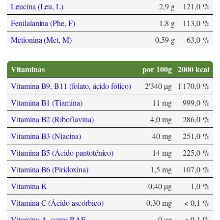
Leucina (Leu, L)
2,9 g
121,0 %
Fenilalanina (Phe, F)
1,8 g
113,0 %
Metionina (Met, M)
0,59 g
63,0 %
Vitaminas
por 100g
2000 kcal
Vitamina B9, B11 (folato, ácido fólico)
2'340 µg
1'170,0 %
Vitamina B1 (Tiamina)
11 mg
999,0 %
Vitamina B2 (Riboflavina)
4,0 mg
286,0 %
Vitamina B3 (Niacina)
40 mg
251,0 %
Vitamina B5 (Ácido pantoténico)
14 mg
225,0 %
Vitamina B6 (Piridoxina)
1,5 mg
107,0 %
Vitamina K
0,40 µg
1,0 %
Vitamina C (Ácido ascórbico)
0,30 mg
< 0,1 %
Vitamina A, como RAE
0 µg
< 0,1 %