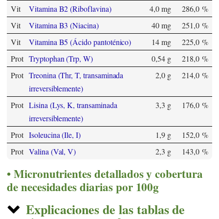
Vit
Vitamina B2 (Riboflavina)
4,0 mg
286,0 %
Vit
Vitamina B3 (Niacina)
40 mg
251,0 %
Vit
Vitamina B5 (Ácido pantoténico)
14 mg
225,0 %
Prot
Tryptophan (Trp, W)
0,54 g
218,0 %
Prot
Treonina (Thr, T, transaminada
2,0 g
214,0 %
irreversiblemente)
Prot
Lisina (Lys, K, transaminada
3,3 g
176,0 %
irreversiblemente)
Prot
Isoleucina (Ile, I)
1,9 g
152,0 %
Prot
Valina (Val, V)
2,3 g
143,0 %
Micronutrientes detallados y cobertura
de necesidades diarias por 100g
Explicaciones de las tablas de