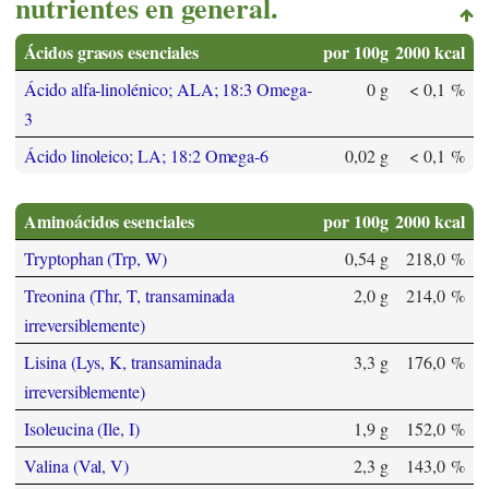
nutrientes en general.
Ácidos grasos esenciales
por 100g
2000 kcal
Ácido alfa-linolénico; ALA; 18:3 Omega-
0 g
< 0,1 %
3
Ácido linoleico; LA; 18:2 Omega-6
0,02 g
< 0,1 %
Aminoácidos esenciales
por 100g
2000 kcal
Tryptophan (Trp, W)
0,54 g
218,0 %
Treonina (Thr, T, transaminada
2,0 g
214,0 %
irreversiblemente)
Lisina (Lys, K, transaminada
3,3 g
176,0 %
irreversiblemente)
Isoleucina (Ile, I)
1,9 g
152,0 %
Valina (Val, V)
2,3 g
143,0 %