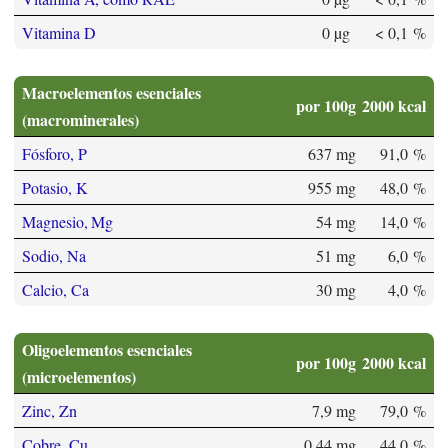
Vitamina D
0 µg
< 0,1 %
Macroelementos esenciales
por 100g
2000 kcal
(macrominerales)
Fósforo, P
637 mg
91,0 %
Potasio, K
955 mg
48,0 %
Magnesio, Mg
54 mg
14,0 %
Sodio, Na
51 mg
6,0 %
Calcio, Ca
30 mg
4,0 %
Oligoelementos esenciales
por 100g
2000 kcal
(microelementos)
Zinc, Zn
7,9 mg
79,0 %
Cobre, Cu
0,44 mg
44,0 %