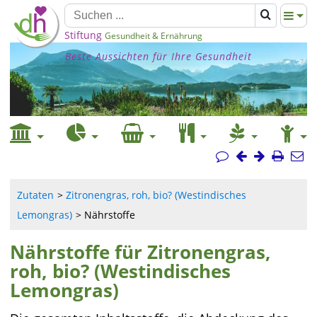
Stiftung
Gesundheit & Ernährung
Beste Aussichten für Ihre Gesundheit
Zutaten
Zitronengras, roh, bio? (Westindisches
Lemongras)
Nährstoffe
Nährstoffe für Zitronengras,
roh, bio? (Westindisches
Lemongras)