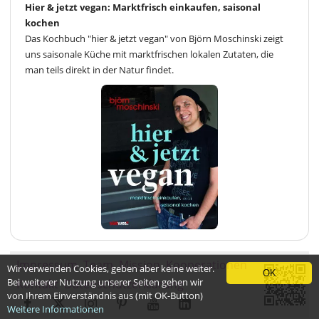
Hier & jetzt vegan: Marktfrisch einkaufen, saisonal
kochen
Das Kochbuch "hier & jetzt vegan" von Björn Moschinski zeigt
uns saisonale Küche mit marktfrischen lokalen Zutaten, die
man teils direkt in der Natur findet.
Impressum
Team
Mission
Kooperationen
Wir verwenden Cookies, geben aber keine weiter.
OK
Bei weiterer Nutzung unserer Seiten gehen wir
Kontakt
Datenschutzerklärung
von Ihrem Einverständnis aus (mit OK-Button)
Weitere Informationen