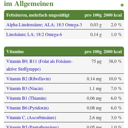
im Allgemeinen
Fettsäuren, mehrfach ungesättigt
pro 100g
2000 kcal
Alpha-Linolensäure; ALA; 18:3 Omega-3
0,03 g
2,0 %
Linolsäure; LA; 18:2 Omega-6
0,14 g
1,0 %
Vitamine
pro 100g
2000 kcal
Vitamin B9, B11 (Folat als Folsäure-
75 µg
38,0 %
aktive Stoffgruppe)
Vitamin B2 (Riboflavin)
0,14 mg
10,0 %
Vitamin B3 (Niacin)
1,1 mg
7,0 %
Vitamin B1 (Thiamin)
0,06 mg
6,0 %
Vitamin B6 (Pyridoxin)
0,08 mg
6,0 %
Vitamin C, (Ascorbinsäure)
2,6 mg
3,0 %
Vitamin B5 (Pantothensäure)
0,05 mg
1,0 %