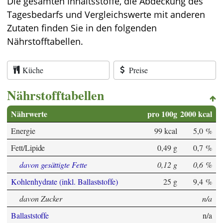
Die gesamten Inhaltsstoffe, die Abdeckung des
Tagesbedarfs und Vergleichswerte mit anderen
Zutaten finden Sie in den folgenden
Nährstofftabellen.
Küche
Preise
Nährstofftabellen
Nährwerte
pro 100g
2000 kcal
Energie
99 kcal
5,0 %
Fett/Lipide
0,49 g
0,7 %
davon gesättigte Fette
0,12 g
0,6 %
Kohlenhydrate (inkl. Ballaststoffe)
25 g
9,4 %
davon Zucker
n/a
Ballaststoffe
n/a