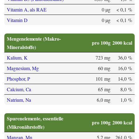
Vitamin A, als RAE
0 µg
< 0,1 %
Vitamin D
0 µg
< 0,1 %
Mengenelemente (Makro-
pro 100g
2000 kcal
Mineralstoffe)
Kalium, K
723 mg
36,0 %
Magnesium, Mg
60 mg
16,0 %
Phosphor, P
101 mg
14,0 %
Calcium, Ca
65 mg
8,0 %
Natrium, Na
6,0 mg
1,0 %
Spurenelemente, essentielle
pro 100g
2000 kcal
(Mikronährstoffe)
Mangan, Mn
5,2 mg
261,0 %