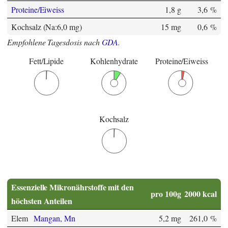
Proteine/Eiweiss
1,8 g
3,6 %
Kochsalz (Na:6,0 mg)
15 mg
0,6 %
Empfohlene Tagesdosis nach
GDA
.
Fett/Lipide
Kohlenhydrate
Proteine/Eiweiss
Kochsalz
Essenzielle Mikronährstoffe mit den
pro 100g
2000 kcal
höchsten Anteilen
Elem
Mangan, Mn
5,2 mg
261,0 %