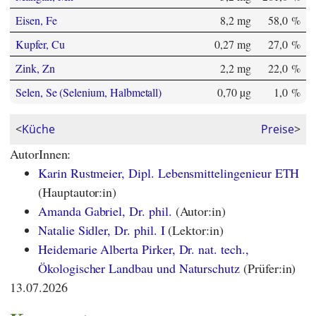
Eisen, Fe
8,2 mg
58,0 %
Kupfer, Cu
0,27 mg
27,0 %
Zink, Zn
2,2 mg
22,0 %
Selen, Se (Selenium, Halbmetall)
0,70 µg
1,0 %
<
Küche
Preise
>
AutorInnen:
Karin Rustmeier, Dipl. Lebensmittelingenieur ETH
(Hauptautor:in)
Amanda Gabriel, Dr. phil.
(Autor:in)
Natalie Sidler, Dr. phil. I
(Lektor:in)
Heidemarie Alberta Pirker, Dr. nat. tech.,
Ökologischer Landbau und Naturschutz
(Prüfer:in)
13.07.2026