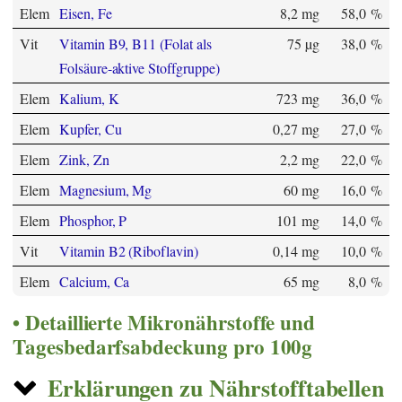
Elem
Eisen, Fe
8,2 mg
58,0 %
Vit
Vitamin B9, B11 (Folat als
75 µg
38,0 %
Folsäure-aktive Stoffgruppe)
Elem
Kalium, K
723 mg
36,0 %
Elem
Kupfer, Cu
0,27 mg
27,0 %
Elem
Zink, Zn
2,2 mg
22,0 %
Elem
Magnesium, Mg
60 mg
16,0 %
Elem
Phosphor, P
101 mg
14,0 %
Vit
Vitamin B2 (Riboflavin)
0,14 mg
10,0 %
Elem
Calcium, Ca
65 mg
8,0 %
Detaillierte Mikronährstoffe und
Tagesbedarfsabdeckung pro 100g
Erklärungen zu Nährstofftabellen