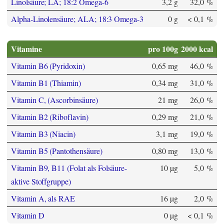
Linolsäure; LA; 18:2 Omega-6
3,2 g
32,0 %
Alpha-Linolensäure; ALA; 18:3 Omega-3
0 g
< 0,1 %
Vitamine
pro 100g
2000 kcal
Vitamin B6 (Pyridoxin)
0,65 mg
46,0 %
Vitamin B1 (Thiamin)
0,34 mg
31,0 %
Vitamin C, (Ascorbinsäure)
21 mg
26,0 %
Vitamin B2 (Riboflavin)
0,29 mg
21,0 %
Vitamin B3 (Niacin)
3,1 mg
19,0 %
Vitamin B5 (Pantothensäure)
0,80 mg
13,0 %
Vitamin B9, B11 (Folat als Folsäure-
10 µg
5,0 %
aktive Stoffgruppe)
Vitamin A, als RAE
16 µg
2,0 %
Vitamin D
0 µg
< 0,1 %