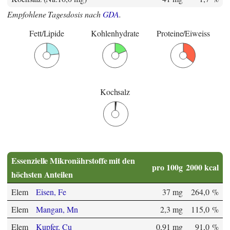
Empfohlene Tagesdosis nach
GDA
.
Fett/Lipide
Kohlenhydrate
Proteine/Eiweiss
Kochsalz
Essenzielle Mikronährstoffe mit den
pro 100g
2000 kcal
höchsten Anteilen
Elem
Eisen, Fe
37 mg
264,0 %
Elem
Mangan, Mn
2,3 mg
115,0 %
Elem
Kupfer, Cu
0,91 mg
91,0 %