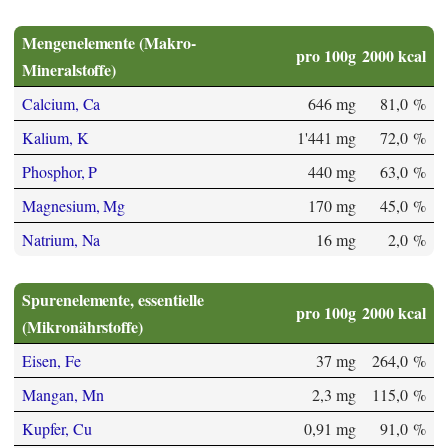
Mengenelemente (Makro-
pro 100g
2000 kcal
Mineralstoffe)
Calcium, Ca
646 mg
81,0 %
Kalium, K
1'441 mg
72,0 %
Phosphor, P
440 mg
63,0 %
Magnesium, Mg
170 mg
45,0 %
Natrium, Na
16 mg
2,0 %
Spurenelemente, essentielle
pro 100g
2000 kcal
(Mikronährstoffe)
Eisen, Fe
37 mg
264,0 %
Mangan, Mn
2,3 mg
115,0 %
Kupfer, Cu
0,91 mg
91,0 %