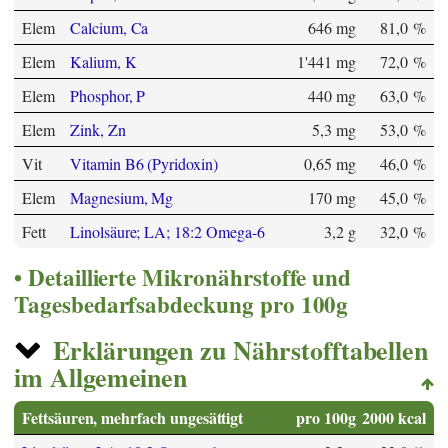
Elem
Calcium, Ca
646 mg
81,0 %
Elem
Kalium, K
1'441 mg
72,0 %
Elem
Phosphor, P
440 mg
63,0 %
Elem
Zink, Zn
5,3 mg
53,0 %
Vit
Vitamin B6 (Pyridoxin)
0,65 mg
46,0 %
Elem
Magnesium, Mg
170 mg
45,0 %
Fett
Linolsäure; LA; 18:2 Omega-6
3,2 g
32,0 %
Detaillierte Mikronährstoffe und
Tagesbedarfsabdeckung pro 100g
Erklärungen zu Nährstofftabellen
im Allgemeinen
Fettsäuren, mehrfach ungesättigt
pro 100g
2000 kcal