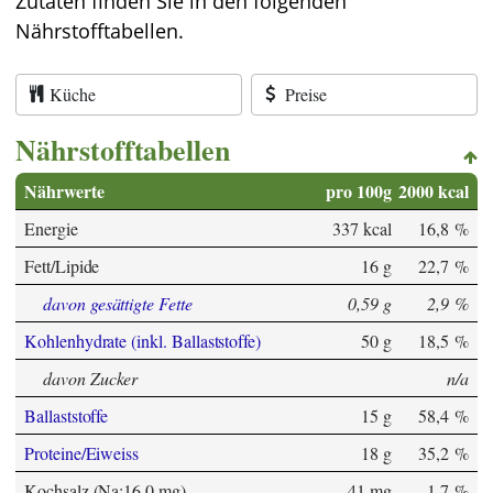
Zutaten finden Sie in den folgenden
Nährstofftabellen.
Küche
Preise
Nährstofftabellen
Nährwerte
pro 100g
2000 kcal
Energie
337 kcal
16,8 %
Fett/Lipide
16 g
22,7 %
davon gesättigte Fette
0,59 g
2,9 %
Kohlenhydrate (inkl. Ballaststoffe)
50 g
18,5 %
davon Zucker
n/a
Ballaststoffe
15 g
58,4 %
Proteine/Eiweiss
18 g
35,2 %
Kochsalz (Na:16,0 mg)
41 mg
1,7 %