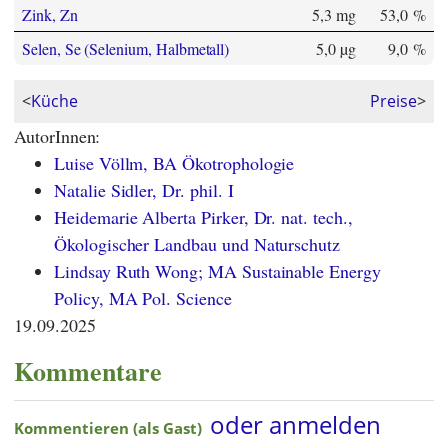
Zink, Zn
5,3 mg
53,0 %
Selen, Se (Selenium, Halbmetall)
5,0 µg
9,0 %
<
Küche
Preise
>
AutorInnen:
Luise Völlm, BA Ökotrophologie
Natalie Sidler, Dr. phil. I
Heidemarie Alberta Pirker, Dr. nat. tech.,
Ökologischer Landbau und Naturschutz
Lindsay Ruth Wong; MA Sustainable Energy
Policy, MA Pol. Science
19.09.2025
Kommentare