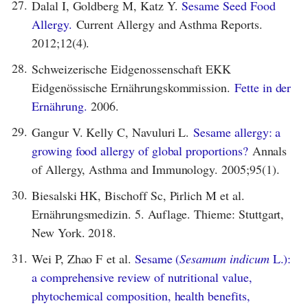
27.
Dalal I, Goldberg M, Katz Y.
Sesame Seed Food
Allergy.
Current Allergy and Asthma Reports.
2012;12(4).
28.
Schweizerische Eidgenossenschaft EKK
Eidgenössische Ernährungskommission.
Fette in der
Ernährung.
2006.
29.
Gangur V. Kelly C, Navuluri L.
Sesame allergy: a
growing food allergy of global proportions?
Annals
of Allergy, Asthma and Immunology. 2005;95(1).
30.
Biesalski HK, Bischoff Sc, Pirlich M et al.
Ernährungsmedizin. 5. Auflage. Thieme: Stuttgart,
New York. 2018.
31.
Wei P, Zhao F et al.
Sesame (
Sesamum indicum
L.):
a comprehensive review of nutritional value,
phytochemical composition, health benefits,