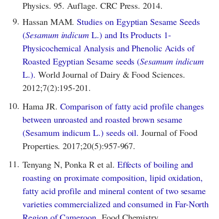
Physics. 95. Auflage. CRC Press. 2014.
9.
Hassan MAM.
Studies on Egyptian Sesame Seeds
(
Sesamum indicum
L.) and Its Products 1-
Physicochemical Analysis and Phenolic Acids of
Roasted Egyptian Sesame seeds (
Sesamum indicum
L.).
World Journal of Dairy & Food Sciences.
2012;7(2):195-201.
10.
Hama JR.
Comparison of fatty acid profile changes
between unroasted and roasted brown sesame
(Sesamum indicum L.) seeds oil.
Journal of Food
Properties. 2017;20(5):957-967.
11.
Tenyang N, Ponka R et al.
Effects of boiling and
roasting on proximate composition, lipid oxidation,
fatty acid profile and mineral content of two sesame
varieties commercialized and consumed in Far-North
Region of Cameroon.
Food Chemistry.