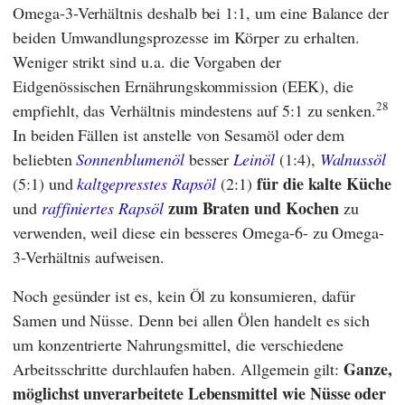
Omega-3-Verhältnis deshalb bei 1:1, um eine Balance der
beiden Umwandlungsprozesse im Körper zu erhalten.
Weniger strikt sind u.a. die Vorgaben der
Eidgenössischen Ernährungskommission
(
EEK
), die
28
empfiehlt, das Verhältnis mindestens auf 5:1 zu senken.
In beiden Fällen ist anstelle von Sesamöl oder dem
beliebten
Sonnenblumenöl
besser
Leinöl
(1:4),
Walnussöl
für die kalte Küche
(5:1) und
kaltgepresstes Rapsöl
(2:1)
zum Braten und Kochen
und
raffiniertes Rapsöl
zu
verwenden, weil diese ein besseres Omega-6- zu Omega-
3-Verhältnis aufweisen.
Noch gesünder ist es, kein Öl zu konsumieren, dafür
Samen und Nüsse. Denn bei allen Ölen handelt es sich
um konzentrierte Nahrungsmittel, die verschiedene
Ganze,
Arbeitsschritte durchlaufen haben. Allgemein gilt:
möglichst unverarbeitete Lebensmittel wie Nüsse oder