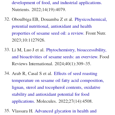
development of food, and industrial applications.
Nutrients. 2022;14(19):4079.
32.
Oboulbiga EB, Douamba Z et al.
Physicochemical,
potential nutritional, antioxidant and health
properties of sesame seed oil: a review.
Front Nutr.
2023;10:1127926.
33.
Li M, Luo J et al.
Phytochemistry, bioaccessibility,
and bioactivities of sesame seeds: an overview.
Food
Reviews International. 2024;40(1):309–35.
34.
Arab R, Casal S et al.
Effects of seed roasting
temperature on sesame oil fatty acid composition,
lignan, sterol and tocopherol contents, oxidative
stability and antioxidant potential for food
applications.
Molecules. 2022;27(14):4508.
35.
Vlassara H.
Advanced glycation in health and