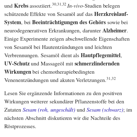
30,31,32
Krebs
und
assoziiert.
In-vivo-
Studien belegen
Herzkreislauf-
schützende Effekte von Sesamöl auf das
System
Beeinträchtigungen des Gehörs
, bei
sowie bei
Alzheimer
neurodegenerativen Erkrankungen, darunter
.
Einige Experimente zeigen abschwellende Eigenschaften
von Sesamöl bei Hautentzündungen und
leichten
Hautpflegemittel
Verbrennungen. Sesamöl dient als
,
UV-Schutz
schmerzlindernden
und Massageöl mit
Wirkungen
bei chemotherapiebedingten
31,32
Venenentzündungen und akuten Verletzungen.
Lesen Sie ergänzende Informationen zu den positiven
Wirkungen weiterer sekundärer Pflanzenstoffe bei den
Zutaten
Sesam (roh, ungeschält)
und
Sesam (schwarz)
; im
nächsten Abschnitt diskutieren wir die Nachteile des
Röstprozesses.