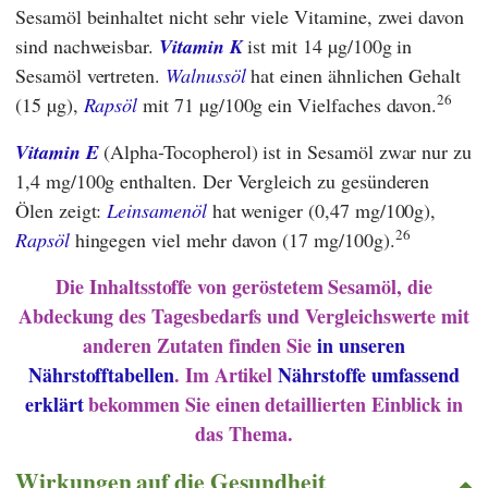
Sesamöl beinhaltet nicht sehr viele Vitamine, zwei davon
sind nachweisbar.
Vitamin K
ist mit 14 µg/100g in
Sesamöl vertreten.
Walnussöl
hat einen ähnlichen Gehalt
26
(15 µg),
Rapsöl
mit 71 µg/100g ein Vielfaches davon.
Vitamin E
(Alpha-Tocopherol) ist in Sesamöl zwar nur zu
1,4 mg/100g enthalten. Der Vergleich zu gesünderen
Ölen zeigt:
Leinsamenöl
hat weniger (0,47 mg/100g),
26
Rapsöl
hingegen viel mehr davon (17 mg/100g).
Die Inhaltsstoffe von geröstetem Sesamöl, die
Abdeckung des Tagesbedarfs und Vergleichswerte mit
anderen Zutaten finden Sie
in unseren
Nährstofftabellen
. Im Artikel
Nährstoffe umfassend
erklärt
bekommen Sie einen detaillierten Einblick in
das Thema.
Wirkungen auf die Gesundheit