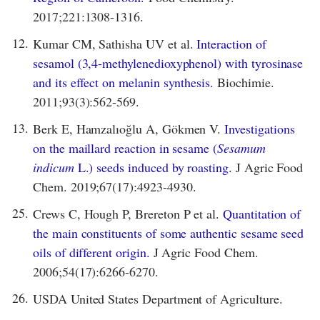
2017;221:1308-1316.
12.
Kumar CM, Sathisha UV et al.
Interaction of
sesamol (3,4-methylenedioxyphenol) with tyrosinase
and its effect on melanin synthesis.
Biochimie.
2011;93(3):562-569.
13.
Berk E, Hamzalıoğlu A, Gökmen V.
Investigations
on the maillard reaction in sesame (
Sesamum
indicum
L.) seeds induced by roasting.
J Agric Food
Chem. 2019;67(17):4923-4930.
25.
Crews C, Hough P, Brereton P et al.
Quantitation of
the main constituents of some authentic sesame seed
oils of different origin.
J Agric Food Chem.
2006;54(17):6266-6270.
26.
USDA United States Department of Agriculture.