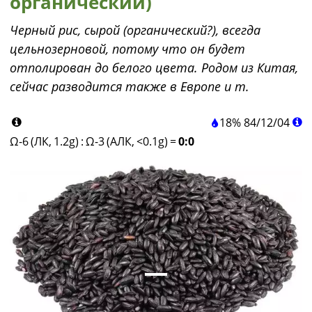
органический)
Черный рис, сырой (органический?), всегда
цельнозерновой, потому что он будет
отполирован до белого цвета. Родом из Китая,
сейчас разводится также в Европе и т.
18%
84
/
12
/
04
Ω-6 (ЛК, 1.2g)
:
Ω-3 (АЛК, <0.1g)
=
0:0