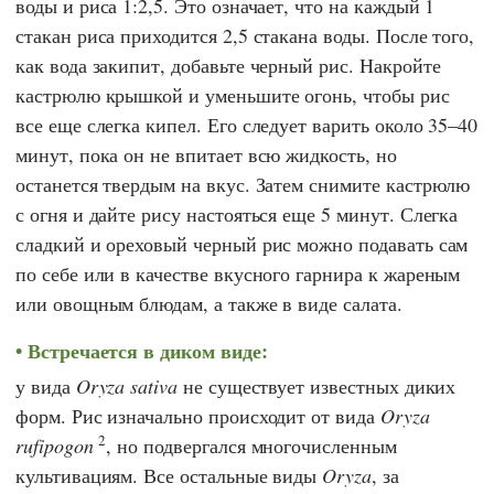
воды и риса 1:2,5. Это означает, что на каждый 1
стакан риса приходится 2,5 стакана воды. После того,
как вода закипит, добавьте черный рис. Накройте
кастрюлю крышкой и уменьшите огонь, чтобы рис
все еще слегка кипел. Его следует варить около 35–40
минут, пока он не впитает всю жидкость, но
останется твердым на вкус. Затем снимите кастрюлю
с огня и дайте рису настояться еще 5 минут. Слегка
сладкий и ореховый черный рис можно подавать сам
по себе или в качестве вкусного гарнира к жареным
или овощным блюдам, а также в виде салата.
Встречается в диком виде:
у вида
Oryza sativa
не существует известных диких
форм. Рис изначально происходит от вида
Oryza
2
rufipogon
, но подвергался многочисленным
культивациям. Все остальные виды
Oryza
, за