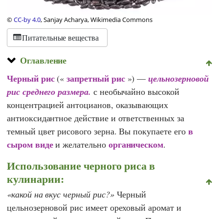
©
CC-by 4.0
, Sanjay Acharya, Wikimedia Commons
Питательные вещества
Оглавление
Черный рис
запретный рис
(«
») —
цельнозерновой
рис среднего размера.
с необычайно высокой
концентрацией антоцианов, оказывающих
антиоксидантное действие и ответственных за
в
темный цвет рисового зерна. Вы покупаете его
сыром виде
органическом
и желательно
.
Использование черного риса в
кулинарии:
какой на вкус черный рис?
Черный
цельнозерновой рис имеет ореховый аромат и