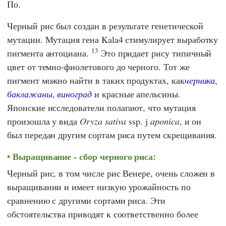
По.
Черный рис был создан в результате генетической
мутации. Мутация гена Kala4 стимулирует выработку
13
пигмента антоциана.
Это придает рису типичный
цвет от темно-фиолетового до черного. Тот же
пигмент можно найти в таких продуктах, как
черника
,
баклажаны
,
виноград
и красные апельсины.
Японские исследователи полагают, что мутация
произошла у вида
Oryza sativa
ssp. j
aponica
, и он
был передан другим сортам риса путем скрещивания.
Выращивание - сбор черного риса:
Черный рис, в том числе рис Венере, очень сложен в
выращивании и имеет низкую урожайность по
сравнению с другими сортами риса. Эти
обстоятельства приводят к соответственно более