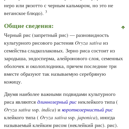
неро или ризотто с черным кальмаром, но это не
3
веганское блюдо).
Общие сведения:
Черный рис (запретный рис) — разновидность
культурного рисового растения
Oryza sativa
из
семейства сладкозлаковых. Зерно риса состоит из
зародыша, эндосперма, алейронового слоя, семенных
оболочек и околоплодника, причем последние три
вместе образуют так называемую серебряную
кожицу.
Двумя наиболее важными подвидами культурного
риса являются
длиннозерный рис
неклейкого типа (
Oryza sativa
ssp.
indica
) и
короткозернистый рис
клейкого типа (
Oryza sativa
ssp.
japonica
), иногда
называемый клейким рисом (неклейкий рис). рис).