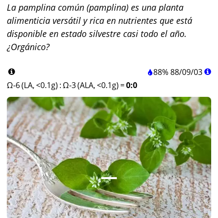
La pamplina común (pamplina) es una planta
alimenticia versátil y rica en nutrientes que está
disponible en estado silvestre casi todo el año.
¿Orgánico?
88%
88
/
09
/
03
Ω-6 (LA, <0.1g)
:
Ω-3 (ALA, <0.1g)
=
0:0