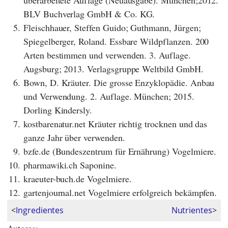
überarbeitete Auflage (Neuausgabe). München;2012.
BLV Buchverlag GmbH & Co. KG.
5.
Fleischhauer, Steffen Guido; Guthmann, Jürgen;
Spiegelberger, Roland. Essbare Wildpflanzen. 200
Arten bestimmen und verwenden. 3. Auflage.
Augsburg; 2013. Verlagsgruppe Weltbild GmbH.
6.
Bown, D. Kräuter. Die grosse Enzyklopädie. Anbau
und Verwendung. 2. Auflage. München; 2015.
Dorling Kindersly.
7.
kostbarenatur.net Kräuter richtig trocknen und das
ganze Jahr über verwenden.
9.
bzfe.de (Bundeszentrum für Ernährung) Vogelmiere.
10.
pharmawiki.ch Saponine.
11.
kraeuter-buch.de Vogelmiere.
12.
gartenjournal.net Vogelmiere erfolgreich bekämpfen.
<
Ingredientes
Nutrientes
>