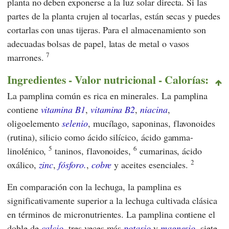
planta no deben exponerse a la luz solar directa. Si las
partes de la planta crujen al tocarlas, están secas y puedes
cortarlas con unas tijeras. Para el almacenamiento son
adecuadas bolsas de papel, latas de metal o vasos
7
marrones.
Ingredientes - Valor nutricional - Calorías:
La pamplina común es rica en minerales. La pamplina
contiene
vitamina B1
,
vitamina B2
,
niacina
,
oligoelemento
selenio
, mucílago, saponinas, flavonoides
(rutina), silicio como ácido silícico, ácido gamma-
5
6
linolénico,
taninos, flavonoides,
cumarinas, ácido
2
oxálico,
zinc
,
fósforo.
,
cobre
y aceites esenciales.
En comparación con la lechuga, la pamplina es
significativamente superior a la lechuga cultivada clásica
en términos de micronutrientes. La pamplina contiene el
doble de
calcio
, tres veces más
potasio
y
magnesio
, siete