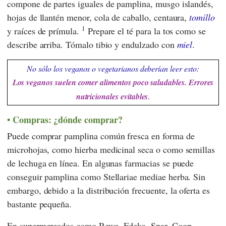
compone de partes iguales de pamplina, musgo islandés,
hojas de llantén menor, cola de caballo, centaura,
tomillo
1
y raíces de prímula.
Prepare el té para la tos como se
describe arriba. Tómalo tibio y endulzado con
miel
.
No sólo los veganos o vegetarianos deberían leer esto:
Los veganos suelen comer alimentos poco saludables. Errores
nutricionales evitables
.
Compras: ¿dónde comprar?
Puede comprar pamplina común fresca en forma de
microhojas, como hierba medicinal seca o como semillas
de lechuga en línea. En algunas farmacias se puede
conseguir pamplina como Stellariae mediae herba. Sin
embargo, debido a la distribución frecuente, la oferta es
bastante pequeña.
En supermercados como
Rewe
,
Edeka
,
Spar
,
Coop
,