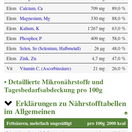
Elem
Calcium, Ca
709 mg
89,0 %
Elem
Magnesium, Mg
330 mg
88,0 %
Elem
Kalium, K
1'267 mg
63,0 %
Elem
Phosphor, P
409 mg
58,0 %
Elem
Selen, Se (Selenium, Halbmetall)
26 µg
48,0 %
Elem
Zink, Zn
4,7 mg
47,0 %
Vit
Vitamin C, (Ascorbinsäure)
21 mg
26,0 %
Detaillierte Mikronährstoffe und
Tagesbedarfsabdeckung pro 100g
Erklärungen zu Nährstofftabellen
im Allgemeinen
Fettsäuren, mehrfach ungesättigt
pro 100g
2000 kcal