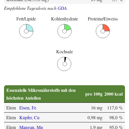
Empfohlene Tagesdosis nach
GDA
.
Fett/Lipide
Kohlenhydrate
Proteine/Eiweiss
Kochsalz
Essenzielle Mikronährstoffe mit den
pro 100g
2000 kcal
höchsten Anteilen
Elem
Eisen, Fe
16 mg
117,0 %
Elem
Kupfer, Cu
0,98 mg
98,0 %
Elem
Mangan, Mn
1,9 mg
95,0 %