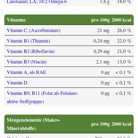
Linolsäure; LA; 18:2 Omega-6
1,8 g
18,0 %
Vitamine
pro 100g
2000 kcal
Vitamin C, (Ascorbinsäure)
21 mg
26,0 %
Vitamin B1 (Thiamin)
0,24 mg
22,0 %
Vitamin B2 (Riboflavin)
0,29 mg
21,0 %
Vitamin B3 (Niacin)
2,1 mg
13,0 %
Vitamin A, als RAE
0 µg
< 0,1 %
Vitamin D
0 µg
< 0,1 %
Vitamin B9, B11 (Folat als Folsäure-
0 µg
< 0,1 %
aktive Stoffgruppe)
Mengenelemente (Makro-
pro 100g
2000 kcal
Mineralstoffe)