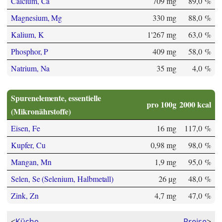
Calcium, Ca
709 mg
89,0 %
Magnesium, Mg
330 mg
88,0 %
Kalium, K
1'267 mg
63,0 %
Phosphor, P
409 mg
58,0 %
Natrium, Na
35 mg
4,0 %
Spurenelemente, essentielle
pro 100g
2000 kcal
(Mikronährstoffe)
Eisen, Fe
16 mg
117,0 %
Kupfer, Cu
0,98 mg
98,0 %
Mangan, Mn
1,9 mg
95,0 %
Selen, Se (Selenium, Halbmetall)
26 µg
48,0 %
Zink, Zn
4,7 mg
47,0 %
<
Küche
Preise
>