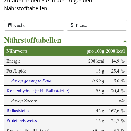
Zutaten finden Sie in den folgenden
Nährstofftabellen.
Küche
Preise
Nährstofftabellen
Nährwerte
pro 100g
2000 kcal
Energie
298 kcal
14,9 %
Fett/Lipide
18 g
25,4 %
davon gesättigte Fette
0,99 g
5,0 %
Kohlenhydrate (inkl. Ballaststoffe)
55 g
20,4 %
davon Zucker
n/a
Ballaststoffe
42 g
167,6 %
Proteine/Eiweiss
12 g
24,7 %
Kochsalz (Na:35,0 mg)
89 mg
3,7 %