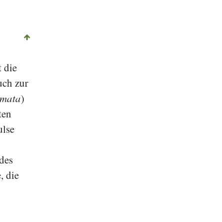
t die
uch zur
lmata
)
ten
ulse
des
, die