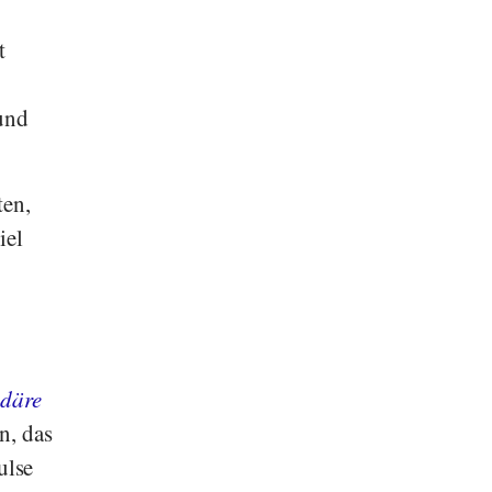
t
und
ten,
iel
ndäre
n, das
ulse