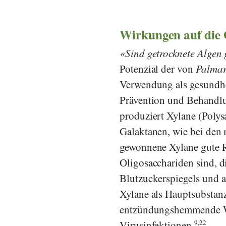
Wirkungen auf die
Sind getrocknete Algen
Potenzial der von
Palmar
Verwendung als gesundhei
Prävention und Behandl
produziert Xylane (Polysa
Galaktanen, wie bei den 
gewonnene Xylane gute Ro
Oligosacchariden sind, d
Blutzuckerspiegels und a
Xylane als Hauptsubstanz 
entzündungshemmende W
Virusinfektionen.
9,22