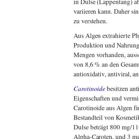
in Dulse (Lappentang) a
variieren kann. Daher s
zu verstehen.
Aus Algen extrahierte P
Produktion und Nahrungse
Mengen vorhanden, ausse
von 8,6 % an den Gesam
antioxidativ, antiviral, a
Carotinoide
besitzen ant
Eigenschaften und verm
Carotinoide aus Algen fi
Bestandteil von Kosmeti
Dulse beträgt 800 mg/11
Alpha-Caroten, und 3 mg/