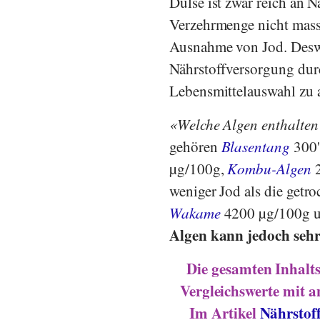
Dulse ist zwar reich an 
Verzehrmenge nicht massg
Ausnahme von Jod. Desweg
Nährstoffversorgung durc
Lebensmittelauswahl zu 
Welche Algen enthalten 
gehören
Blasentang
300'
µg/100g,
Kombu-Algen
2
weniger Jod als die getr
Wakame
4200 µg/100g 
Algen kann jedoch sehr
Die gesamten Inhalts
Vergleichswerte mit a
Im Artikel
Nährstof