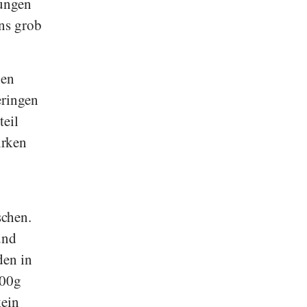
gungen
ns grob
hen
eringen
teil
irken
chen.
und
den in
100g
kein