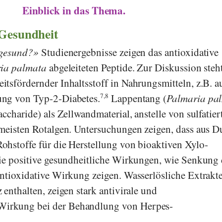
Einblick in das Thema.
 Gesundheit
 gesund?
Studienergebnisse zeigen das antioxidative
ia palmata
abgeleiteten Peptide. Zur Diskussion steh
tsfördernder Inhaltsstoff in Nahrungsmitteln, z.B. a
ung von Typ-2-Diabetes.
7,8
Lappentang (
Palmaria pa
ccharide) als Zellwandmaterial, anstelle von sulfatier
meisten Rotalgen. Untersuchungen zeigen, dass aus D
hstoffe für die Herstellung von bioaktiven Xylo-
ie positive gesundheitliche Wirkungen, wie Senkung 
ntioxidative Wirkung zeigen. Wasserlösliche Extrakte
enthalten, zeigen stark antivirale und
irkung bei der Behandlung von Herpes-