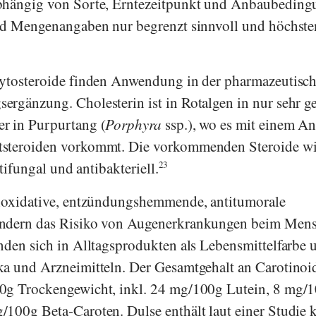
bhängig von Sorte, Erntezeitpunkt und Anbaubedin
ind Mengenangaben nur begrenzt sinnvoll und höchste
hytosteroide finden Anwendung in der pharmazeutisc
rgänzung. Cholesterin ist in Rotalgen in nur sehr g
r in Purpurtang (
Porphyra
ssp.), wo es mit einem An
tsteroiden vorkommt. Die vorkommenden Steroide w
ntifungal und antibakteriell.
23
ioxidative, entzündungshemmende, antitumorale
indern das Risiko von Augenerkrankungen beim Mens
nden sich in Alltagsprodukten als Lebensmittelfarbe 
ka und Arzneimitteln. Der Gesamtgehalt an Carotinoi
0g Trockengewicht, inkl. 24 mg/100g Lutein, 8 mg/
100g Beta-Caroten. Dulse enthält laut einer Studie 