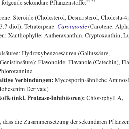
. folgende sekundäre Pflanzenstoffe:
22,23
pene: Steroide (Cholesterol, Desmosterol, Cholesta-4
3,7-diol); Tetraterpene:
Carotinoide
(Carotene: Alph
en; Xanthophylle: Antheraxanthin, Cryptoxanthin, Lu
lsäuren: Hydroxybenzoesäuren (Gallussäure,
 Genistinsäure); Flavonoide: Flavanole (Catechin), Fl
 Phlorotannine
haltige Verbindungen:
Mycosporin-ähnliche Aminos
lohexenim Derivate)
offe (inkl. Protease-Inhibitoren):
Chlorophyll A,
n, dass die Zusammensetzung der sekundären Pflanzen