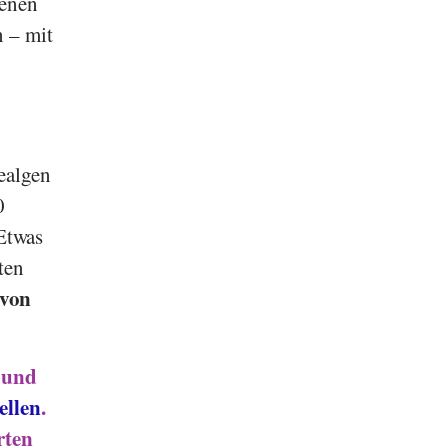
lenen
n – mit
ealgen
0
Etwas
ten
 von
 und
ellen
.
rten