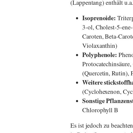
(Lappentang) enthält u.a
Isoprenoide:
Triter
3-ol, Cholest-5-ene-
Caroten, Beta-Carot
Violaxanthin)
Polyphenole:
Pheno
Protocatechinsäure,
(Quercetin, Rutin),
Weitere stickstoff
(Cyclohexenon, Cyc
Sonstige Pflanzenst
Chlorophyll B
Es ist jedoch zu beachte