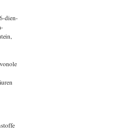
,6-dien-
a-
tein,
avonole
äuren
stoffe