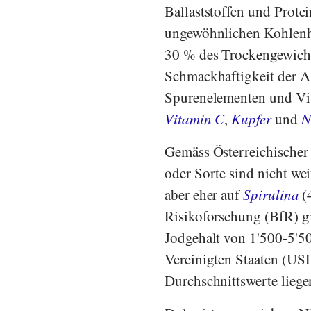
Ballaststoffen und Prote
ungewöhnlichen Kohlenhyd
30 % des Trockengewichts
Schmackhaftigkeit der Al
Spurenelementen und Vi
Vitamin C
,
Kupfer
und
N
Gemäss
Österreichischer
oder Sorte sind nicht wei
aber eher auf
Spirulina
(
Risikoforschung
(
BfR
) g
Jodgehalt von 1'500-5'5
Vereinigten Staaten
(
US
Durchschnittswerte lieg