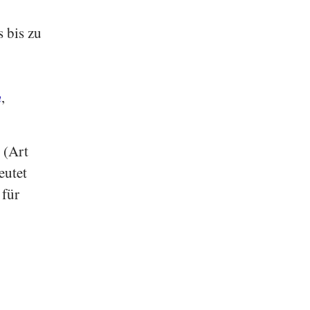
 bis zu
m
,
 (Art
eutet
 für