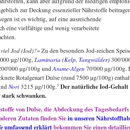
Nährstoffen, kann aber aufgrund der niedrigen empfoh
eblich zur Deckung essenzieller Nährstoffe beitrage
en ist es wichtig, auf eine ausreichende
h eine vielfältige und wenig verarbeitete
achten.
viel Jod (Iod)?
Zu den besonders Jod-reichen Speis
000 µg/100g,
Laminaria (Kelp, Tangwälder)
300'00
00'000 µg/100g und
Arame-Algen
70'000 µg/100g. 
ocknete Rotalgenart Dulse (rund 7500 µg/100g) enthal
Der natürliche Iod-Gehalt
und
Nori
3215 µg/100g.
3
 stark schwanken.
stoffe von Dulse, die Abdeckung des Tagesbedarfs
nderen Zutaten finden Sie
in unseren Nährstofftab
fe umfassend erklärt
bekommen Sie einen detaillie