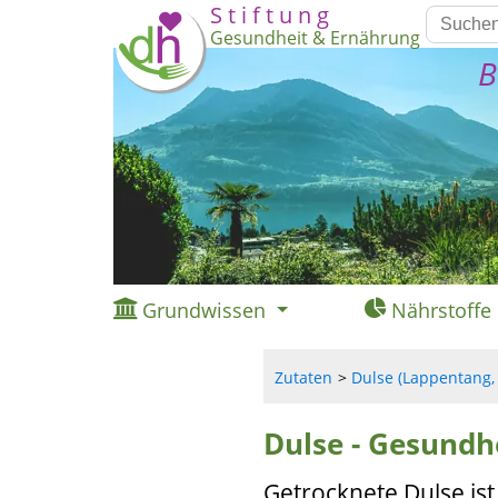
S t i f t u n g
Gesundheit & Ernährung
B
Grundwissen
Nährstoffe
Zutaten
Dulse (Lappentang, 
Dulse - Gesundh
Getrocknete Dulse ist