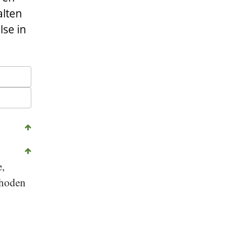
alten
lse in
e,
thoden