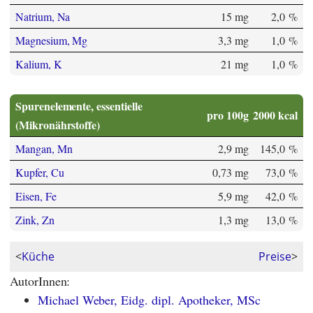
Natrium, Na
15 mg
2,0 %
Magnesium, Mg
3,3 mg
1,0 %
Kalium, K
21 mg
1,0 %
Spurenelemente, essentielle
pro 100g
2000 kcal
(Mikronährstoffe)
Mangan, Mn
2,9 mg
145,0 %
Kupfer, Cu
0,73 mg
73,0 %
Eisen, Fe
5,9 mg
42,0 %
Zink, Zn
1,3 mg
13,0 %
<
Küche
Preise
>
AutorInnen:
Michael Weber, Eidg. dipl. Apotheker, MSc