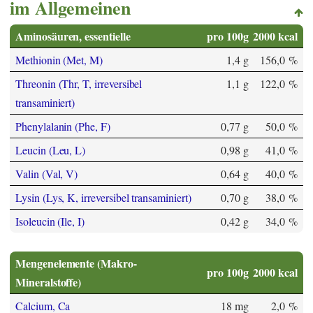
im Allgemeinen
Aminosäuren, essentielle
pro 100g
2000 kcal
Methionin (Met, M)
1,4 g
156,0 %
Threonin (Thr, T, irreversibel
1,1 g
122,0 %
transaminiert)
Phenylalanin (Phe, F)
0,77 g
50,0 %
Leucin (Leu, L)
0,98 g
41,0 %
Valin (Val, V)
0,64 g
40,0 %
Lysin (Lys, K, irreversibel transaminiert)
0,70 g
38,0 %
Isoleucin (Ile, I)
0,42 g
34,0 %
Mengenelemente (Makro-
pro 100g
2000 kcal
Mineralstoffe)
Calcium, Ca
18 mg
2,0 %