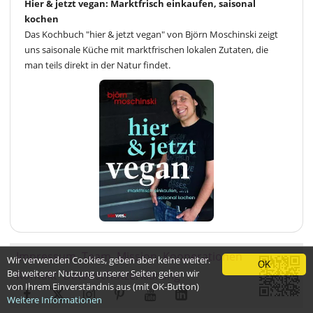
Hier & jetzt vegan: Marktfrisch einkaufen, saisonal
kochen
Das Kochbuch "hier & jetzt vegan" von Björn Moschinski zeigt
uns saisonale Küche mit marktfrischen lokalen Zutaten, die
man teils direkt in der Natur findet.
Impressum
Team
Mission
Kooperationen
Wir verwenden Cookies, geben aber keine weiter.
OK
Bei weiterer Nutzung unserer Seiten gehen wir
Kontakt
Datenschutzerklärung
von Ihrem Einverständnis aus (mit OK-Button)
Weitere Informationen