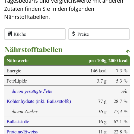
Tagesbedarfs und Vergleichswerte mit anderen
Zutaten finden Sie in den folgenden
Nährstofftabellen.
Küche
Preise
Nährstofftabellen
Nährwerte
pro 100g
2000 kcal
Energie
146 kcal
7,3 %
Fett/Lipide
3,7 g
5,3 %
davon gesättigte Fette
n/a
Kohlenhydrate (inkl. Ballaststoffe)
77 g
28,7 %
davon Zucker
16 g
17,4 %
Ballaststoffe
16 g
62,1 %
Proteine/Eiweiss
11 g
22,8 %