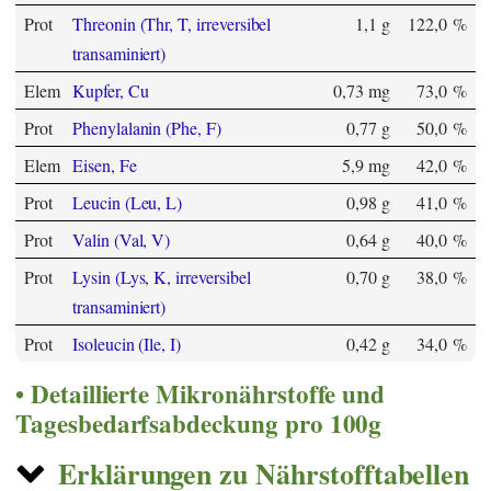
Prot
Threonin (Thr, T, irreversibel
1,1 g
122,0 %
transaminiert)
Elem
Kupfer, Cu
0,73 mg
73,0 %
Prot
Phenylalanin (Phe, F)
0,77 g
50,0 %
Elem
Eisen, Fe
5,9 mg
42,0 %
Prot
Leucin (Leu, L)
0,98 g
41,0 %
Prot
Valin (Val, V)
0,64 g
40,0 %
Prot
Lysin (Lys, K, irreversibel
0,70 g
38,0 %
transaminiert)
Prot
Isoleucin (Ile, I)
0,42 g
34,0 %
Detaillierte Mikronährstoffe und
Tagesbedarfsabdeckung pro 100g
Erklärungen zu Nährstofftabellen