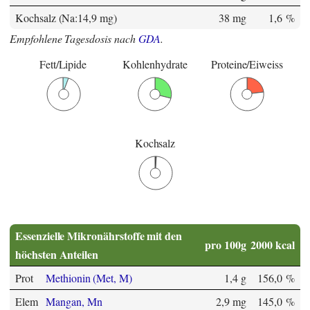
Kochsalz (Na:14,9 mg)
38 mg
1,6 %
Empfohlene Tagesdosis nach
GDA
.
Fett/Lipide
Kohlenhydrate
Proteine/Eiweiss
Kochsalz
Essenzielle Mikronährstoffe mit den
pro 100g
2000 kcal
höchsten Anteilen
Prot
Methionin (Met, M)
1,4 g
156,0 %
Elem
Mangan, Mn
2,9 mg
145,0 %