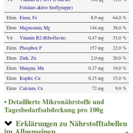
Folsäure-aktive Stoffgruppe)
Elem
Eisen, Fe
8,9 mg
64,0 %
Elem
Magnesium, Mg
144 mg
38,0 %
Vit
Vitamin B2 (Riboflavin)
0,47 mg
33,0 %
Elem
Phosphor, P
157 mg
22,0 %
Elem
Zink, Zn
2,0 mg
20,0 %
Elem
Mangan, Mn
0,37 mg
19,0 %
Elem
Kupfer, Cu
0,15 mg
15,0 %
Elem
Calcium, Ca
72 mg
9,0 %
Detaillierte Mikronährstoffe und
Tagesbedarfsabdeckung pro 100g
Erklärungen zu Nährstofftabellen
im Allgemeinen