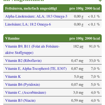
Fettsäuren, mehrfach ungesättigt
pro 100g
2000 kcal
Alpha-Linolensäure; ALA; 18:3 Omega-3
0,00 g
< 0,1 %
Linolsäure; LA; 18:2 Omega-6
0,00 g
< 0,1 %
Vitamine
pro 100g
2000 kcal
Vitamin B9, B11 (Folat als Folsäure-
182 µg
91,0 %
aktive Stoffgruppe)
Vitamin B2 (Riboflavin)
0,47 mg
33,0 %
Vitamin E, Alpha-Tocopherol (TE, E307)
0,87 mg
7,0 %
Vitamin K
5,0 µg
7,0 %
Vitamin B6 (Pyridoxin)
0,07 mg
5,0 %
Vitamin C, (Ascorbinsäure)
3,0 mg
4,0 %
Vitamin B3 (Niacin)
0,59 mg
4,0 %