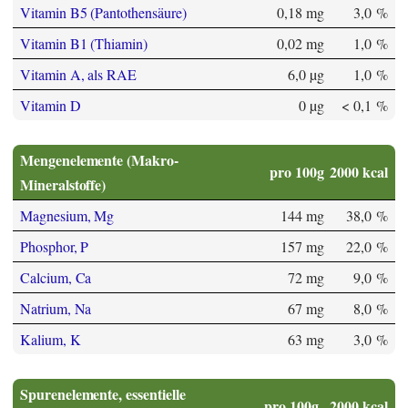
Vitamin B5 (Pantothensäure)
0,18 mg
3,0 %
Vitamin B1 (Thiamin)
0,02 mg
1,0 %
Vitamin A, als RAE
6,0 µg
1,0 %
Vitamin D
0 µg
< 0,1 %
Mengenelemente (Makro-
pro 100g
2000 kcal
Mineralstoffe)
Magnesium, Mg
144 mg
38,0 %
Phosphor, P
157 mg
22,0 %
Calcium, Ca
72 mg
9,0 %
Natrium, Na
67 mg
8,0 %
Kalium, K
63 mg
3,0 %
Spurenelemente, essentielle
pro 100g
2000 kcal