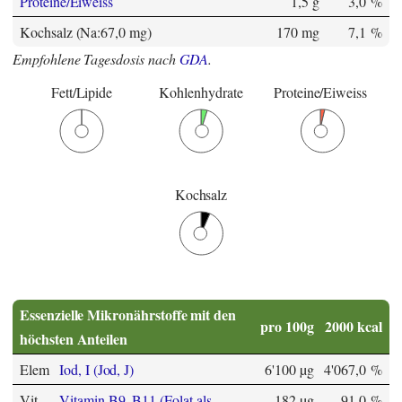
Proteine/Eiweiss
1,5 g
3,0 %
Kochsalz (Na:67,0 mg)
170 mg
7,1 %
Empfohlene Tagesdosis nach
GDA
.
Fett/Lipide
Kohlenhydrate
Proteine/Eiweiss
Kochsalz
Essenzielle Mikronährstoffe mit den
pro 100g
2000 kcal
höchsten Anteilen
Elem
Iod, I (Jod, J)
6'100 µg
4'067,0 %
Vit
Vitamin B9, B11 (Folat als
182 µg
91,0 %