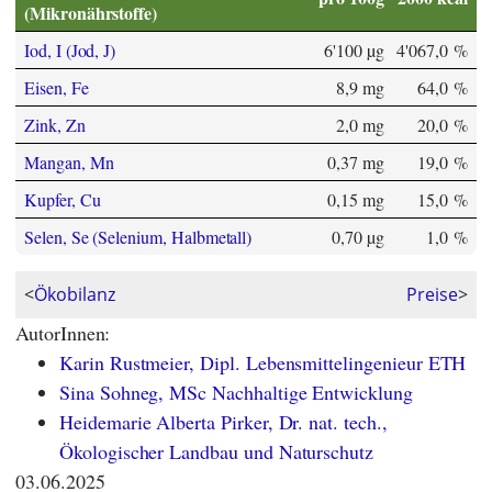
(Mikronährstoffe)
Iod, I (Jod, J)
6'100 µg
4'067,0 %
Eisen, Fe
8,9 mg
64,0 %
Zink, Zn
2,0 mg
20,0 %
Mangan, Mn
0,37 mg
19,0 %
Kupfer, Cu
0,15 mg
15,0 %
Selen, Se (Selenium, Halbmetall)
0,70 µg
1,0 %
<
Ökobilanz
Preise
>
AutorInnen:
Karin Rustmeier, Dipl. Lebensmittelingenieur ETH
Sina Sohneg, MSc Nachhaltige Entwicklung
Heidemarie Alberta Pirker, Dr. nat. tech.,
Ökologischer Landbau und Naturschutz
03.06.2025