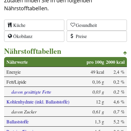
Zutaten finden Sie in den folgenden
Nährstofftabellen.
Küche
Gesundheit
Ökobilanz
Preise
Nährstofftabellen
Nährwerte
pro 100g
2000 kcal
Energie
49 kcal
2,4 %
Fett/Lipide
0,16 g
0,2 %
davon gesättigte Fette
0,03 g
0,2 %
Kohlenhydrate (inkl. Ballaststoffe)
12 g
4,6 %
davon Zucker
0,61 g
0,7 %
Ballaststoffe
1,3 g
5,2 %