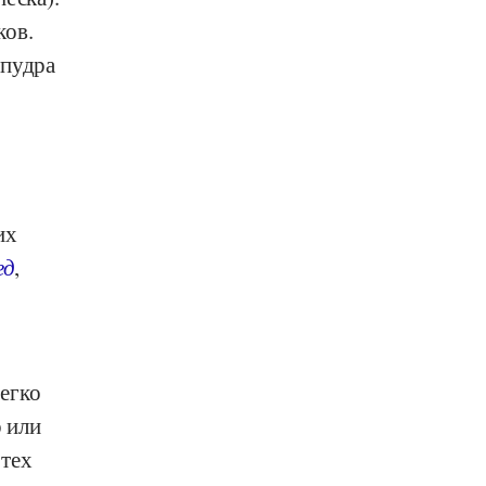
ков.
 пудра
их
ед
,
егко
р или
 тех