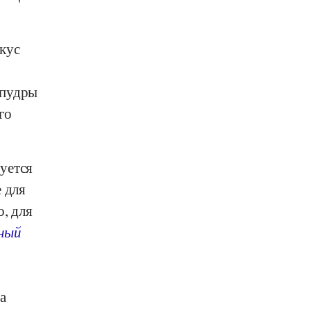
кус
 пудры
го
уется
 для
о, для
чный
а