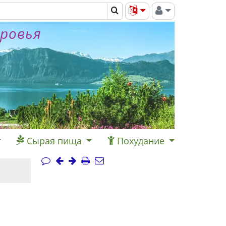
оровья
Сырая пища
Похудание