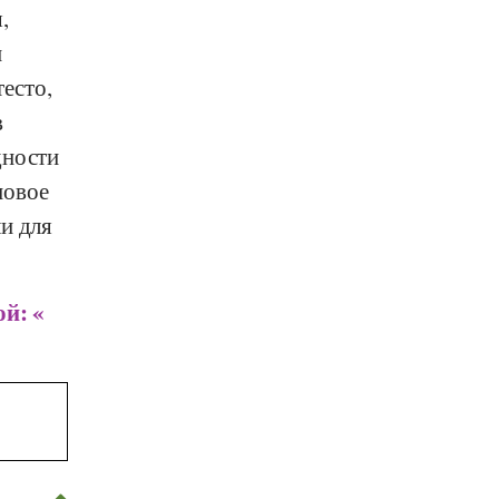
,
и
тесто,
в
дности
новое
и для
й: «