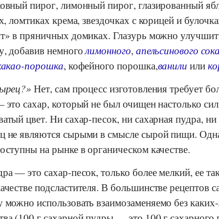
ковный пирог, лимонный пирог, глазированный я
х, ломтиках крема, звездочках с корицей и булочка
нт» в пряничных домиках. Глазурь можно улучшит
ту, добавив немного
лимонного
,
апельсинового сок
какао-порошка
, кофейного порошка,
ванили
или
ко
сырец?
Нет, сам процесс изготовления требует б
 это сахар, который не был очищен настолько сил
атый цвет. Ни сахар-песок, ни сахарная пудра, ни 
ц не являются сырыми в смысле сырой пищи. Одна
оступны на рынке в органическом качестве.
ра — это сахар-песок, только более мелкий, ее та
ачестве подсластителя. В большинстве рецептов с
у можно использовать взаимозаменяемо без каких
ва (100 г сахарной пудры — это 100 г сахарного п