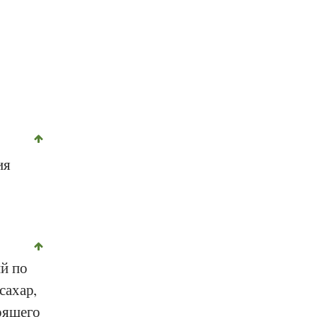
ия
й по
сахар,
тоящего