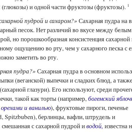
ы (глюкозы) и одной части фруктозы (фруктозы).
1
сахарной пудрой и сахаром?
Сахарная пудра на в
ахарный песок. Нет различий во вкусе между белым
дрой, но порошкообразная консистенция сахарной
ному ощущению во рту, чем у сахарного песка с е
ожно заметить во рту.
арная пудра?
Сахарная пудра в основном использ
ыпки (веганской) выпечки и сладких блюд, а также
(сахарной глазури). Его используют, среди прочег
ечки, такой как торты (например,
богемский ябло
 орехами и ванилью
), фруктовые пироги, печенье
rl, Spitzbuben), берлинцы, вафли, штрудель и
, смешанная с сахарной пудрой и
водой,
известна н