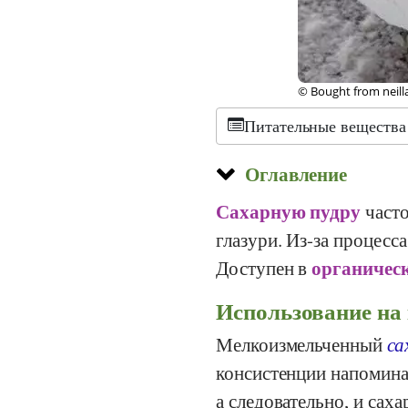
©
CC-by-sa 2.0
, Ink
Питательные вещества
Оглавление
Сахарную пудру
часто
глазури. Из-за процесс
органичес
Доступен в
Использование на
Мелкоизмельченный
са
консистенции напомина
а следовательно, и сах