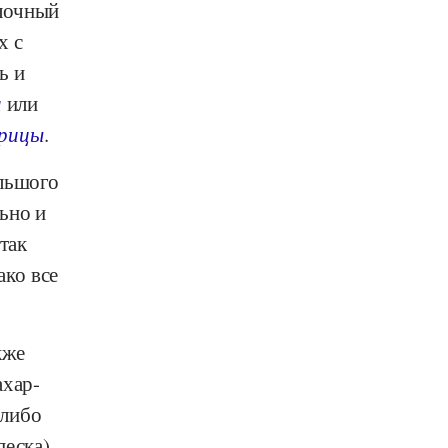
блочный
х с
ь и
а
или
рицы
.
ольшого
ьно и
так
ко все
кже
ахар-
-либо
еска).