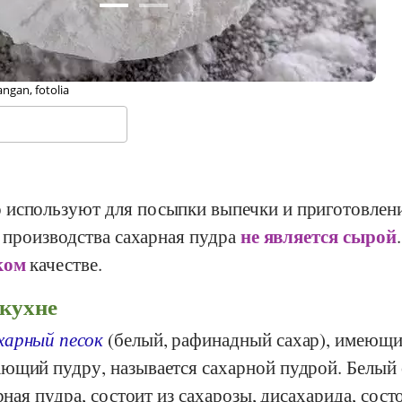
e Weissenborn, Stiftung Gesundheit und Ernährung Schweiz
 используют для посыпки выпечки и приготовлен
не является сырой
а производства сахарная пудра
.
ком
качестве.
 кухне
харный песок
(белый, рафинадный сахар), имеющи
ющий пудру, называется сахарной пудрой. Белый 
арная пудра, состоит из сахарозы, дисахарида, сос