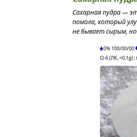
Сахарная пудра — э
помола, который улу
не бывает сырым, но
0%
100
/
00
/
00
Ω-6 (ЛК, <0.1g)
: