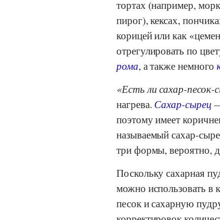
тортах (например, мор
пирог), кексах, пончика
корицей или как «цеме
отрегулировать по цве
рома
, а также немного
Есть ли сахар-песок-
нагрева.
Сахар-сырец
—
поэтому имеет коричнев
называемый сахар-сыре
три формы, вероятно, д
Поскольку сахарная пуд
можно использовать в к
песок и сахарную пудр
корректировок количест