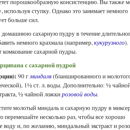
ретет порошкообразную консистенцию. Вы также 
, используя ступку. Однако это занимает немного
ет больше сил.
ь домашнюю сахарную пудру в течение длительно
бавить немного крахмала (например,
кукурузного
).
 комкование сахарной пудры.
рципана с сахарной пудрой
рции):
90 г
миндаля
(бланшированного и молотого)
ческой), 1½ ст. л. воды. Дополнительно: ½ чайно
тракта, ½ чайной ложки
розовой воды
.
ите молотый миндаль и сахарную пудру в миксер
го перемешайте несколько раз, чтобы все хорошо
е воду и, по желанию, миндальный экстракт и роз