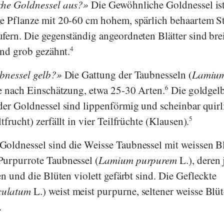
che Goldnessel aus?
Die Gewöhnliche Goldnessel ist
ge Pflanze mit 20-60 cm hohem, spärlich behaartem S
fern. Die gegenständig angeordneten Blätter sind bre
und grob gezähnt.
4
bnessel gelb?
Die Gattung der Taubnesseln (
Lamiu
je nach Einschätzung, etwa 25-30 Arten.
6
Die goldgel
der Goldnessel sind lippenförmig und scheinbar quirl
frucht) zerfällt in vier Teilfrüchte (Klausen).
5
Goldnessel sind die Weisse Taubnessel mit weissen B
 Purpurrote Taubnessel (
Lamium purpurem
L.), deren
en und die Blüten violett gefärbt sind. Die Gefleckte
culatum
L.) weist meist purpurne, seltener weisse Blü
.