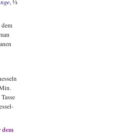
ange
, ½
t dem
 man
ganen
.
nesseln
 Min.
 Tasse
ssel-
r dem