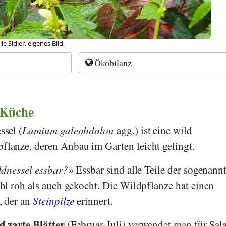
e, Wikipedia
Ökobilanz
 Küche
sel (
Lamium galeobdolon
agg.) ist eine wild
anze, deren Anbau im Garten leicht gelingt.
ldnessel essbar?
Essbar sind alle Teile der sogenann
l roh als auch gekocht. Die Wildpflanze hat einen
, der an
Steinpilze
erinnert.
 zarte Blätter
(Februar-Juli) verwendet man für Salat