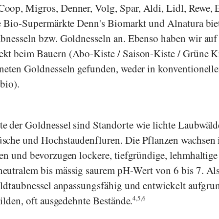
Coop
,
Migros
,
Denner
,
Volg
,
Spar
,
Aldi
,
Lidl
,
Rewe
,
e Bio-Supermärkte
Denn's Biomarkt
und
Alnatura
bie
ubnesseln bzw. Goldnesseln an. Ebenso haben wir auf
kt beim Bauern (Abo-Kiste / Saison-Kiste / Grüne Ki
neten Goldnesseln gefunden, weder in konventionell
bio).
e der Goldnessel sind Standorte wie lichte Laubwäld
sche und Hochstaudenfluren. Die Pflanzen wachsen
en und bevorzugen lockere, tiefgründige, lehmhaltig
eutralem bis mässig saurem pH-Wert von 6 bis 7. Al
oldtaubnessel anpassungsfähig und entwickelt aufgrun
bilden, oft ausgedehnte Bestände.
4,5,6