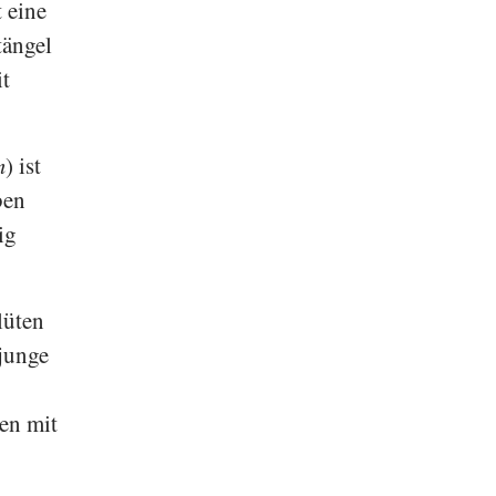
 eine
tängel
it
m
) ist
ben
ig
lüten
 junge
ten mit