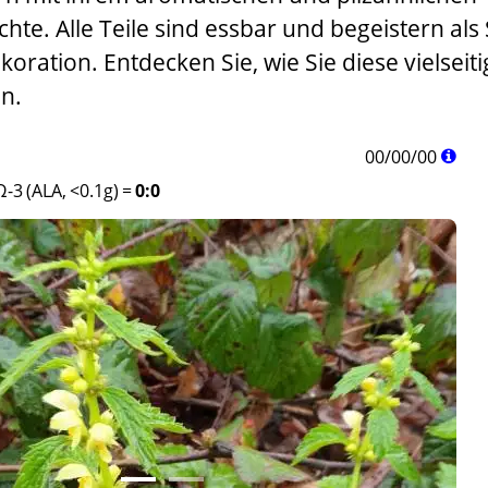
te. Alle Teile sind essbar und begeistern als 
ration. Entdecken Sie, wie Sie diese vielseiti
n.
00
/
00
/
00
Ω-3 (ALA, <0.1g)
=
0:0