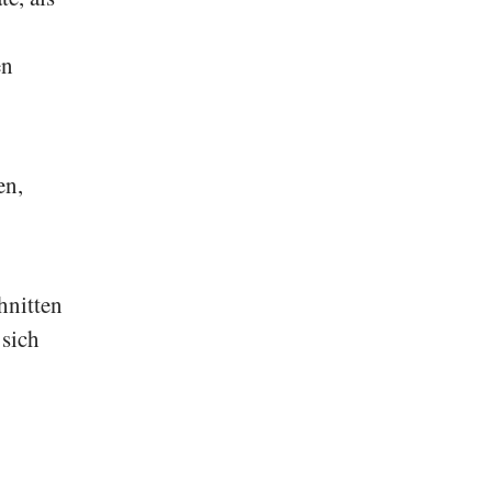
en
en,
hnitten
sich