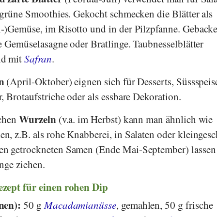
 grüne Smoothies. Gekocht schmecken die Blätter als
-)Gemüse, im Risotto und in der Pilzpfanne. Geback
ne Gemüselasagne oder Bratlinge. Taubnesselblätter
nd mit
Safran
.
n
(April-Oktober) eignen sich für Desserts, Süssspeis
, Brotaufstriche oder als essbare Dekoration.
Wurzeln
schen
(v.a. im Herbst) kann man ähnlich wie
n, z.B. als rohe Knabberei, in Salaten oder kleingesc
n getrockneten Samen (Ende Mai-September) lassen 
nge ziehen.
zept für einen rohen Dip
nen):
50 g
Macadamianüsse
, gemahlen, 50 g frische