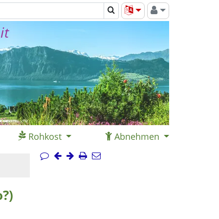
it
Rohkost
Abnehmen
o?)