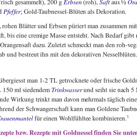
 frisch gesammelt), 200 g
Erbsen
(roh),
Saft
aus ½
Or
d
Pfeffer
; Gold-Taubnessel-Blüten als Dekoration.
 rohen Blätter und Erbsen püriert man zusammen mi
t, bis eine cremige Masse entsteht. Nach Bedarf gibt
 Orangensaft dazu. Zuletzt schmeckt man den roh-ve
 ab und bestreut ihn mit den dekorativen Nesselblüten
übergiesst man 1-2 TL getrocknete oder frische Gold
ca. 150 ml siedendem
Trinkwasser
und seiht sie nach 5
nde Wirkung trinkt man davon mehrmals täglich eine
rend der Schwangerschaft kann man Goldene Taubne
rauenmantel
für einen Wohlfühltee kombinieren.
3
epte bzw. Rezepte mit Goldnessel finden Sie unte