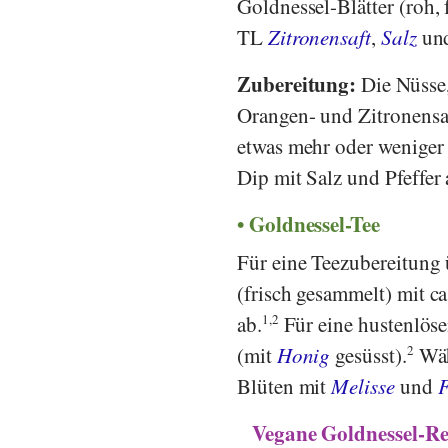
Goldnessel-Blätter (roh,
TL
Zitronensaft
,
Salz
un
Zubereitung:
Die Nüsse,
Orangen- und Zitronensaf
etwas mehr oder weniger
Dip mit Salz und Pfeffer
Goldnessel-Tee
Für eine Teezubereitung 
(frisch gesammelt) mit 
ab.
1,2
Für eine hustenlöse
(mit
Honig
gesüsst).
2
Wäh
Blüten mit
Melisse
und
F
Vegane Goldnessel-Rez