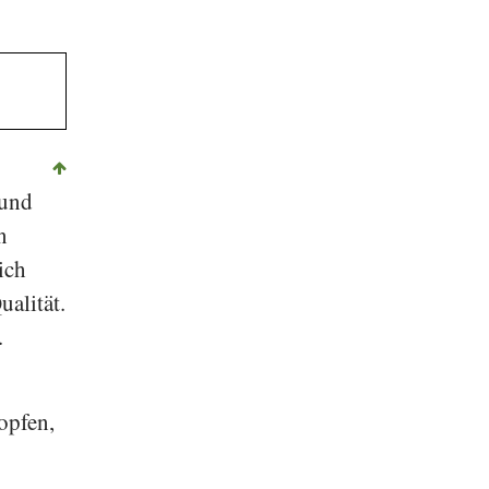
 und
n
ich
alität.
.
opfen,