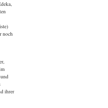
Edeka,
ten
ste)
er noch
er,
 im
e und
s
d ihrer