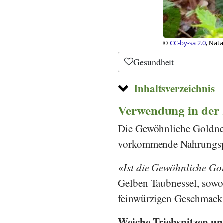
©
CC-by 2.5
, Darkon
Bild
Gesundheit
Inhaltsverzeichnis
Verwendung in der
Die Gewöhnliche Goldnes
vorkommende Nahrungspfl
Ist die Gewöhnliche Go
Gelben Taubnessel, sowoh
feinwürzigen Geschmack
Weiche Triebspitzen und