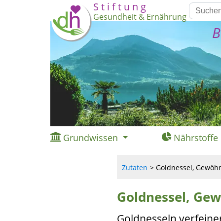
S t i f t u n g
Gesundheit & Ernährung
B
Grundwissen
Nährstoffe
Zutaten
Goldnessel, Gewöhnl
Goldnessel, Gew
Goldnesseln verfeine