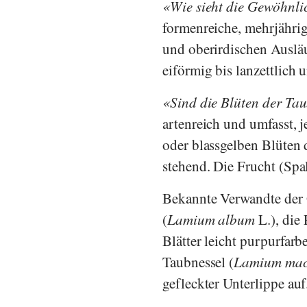
Wie sieht die Gewöhnli
formenreiche, mehrjähri
und oberirdischen Ausläu
eiförmig bis lanzettlich 
Sind die Blüten der Tau
artenreich und umfasst, 
oder blassgelben Blüten 
stehend. Die Frucht (Spalt
Bekannte Verwandte der 
(
Lamium album
L.), die
Blätter leicht purpurfarb
Taubnessel (
Lamium ma
gefleckter Unterlippe auf