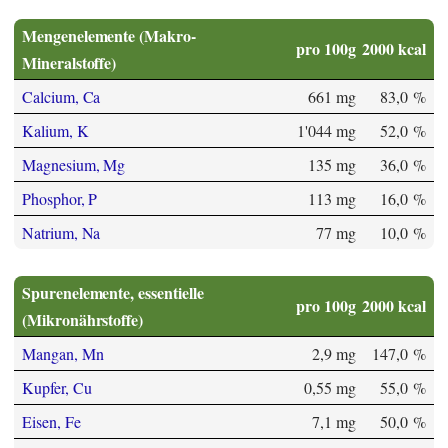
Mengenelemente (Makro-
pro 100g
2000 kcal
Mineralstoffe)
Calcium, Ca
661 mg
83,0 %
Kalium, K
1'044 mg
52,0 %
Magnesium, Mg
135 mg
36,0 %
Phosphor, P
113 mg
16,0 %
Natrium, Na
77 mg
10,0 %
Spurenelemente, essentielle
pro 100g
2000 kcal
(Mikronährstoffe)
Mangan, Mn
2,9 mg
147,0 %
Kupfer, Cu
0,55 mg
55,0 %
Eisen, Fe
7,1 mg
50,0 %