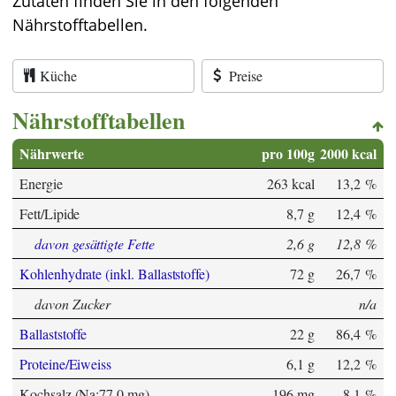
Zutaten finden Sie in den folgenden
Nährstofftabellen.
Küche
Preise
Nährstofftabellen
Nährwerte
pro 100g
2000 kcal
Energie
263 kcal
13,2 %
Fett/Lipide
8,7 g
12,4 %
davon gesättigte Fette
2,6 g
12,8 %
Kohlenhydrate (inkl. Ballaststoffe)
72 g
26,7 %
davon Zucker
n/a
Ballaststoffe
22 g
86,4 %
Proteine/Eiweiss
6,1 g
12,2 %
Kochsalz (Na:77,0 mg)
196 mg
8,1 %