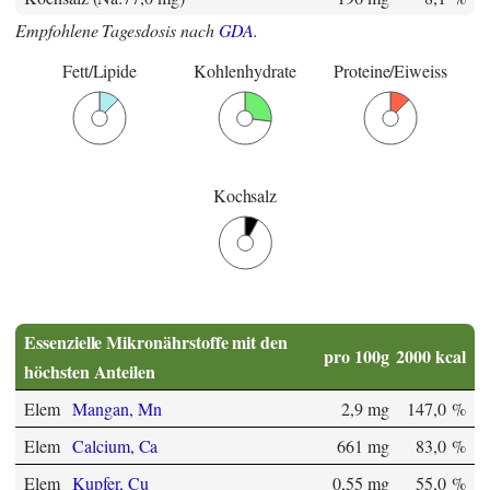
Empfohlene Tagesdosis nach
GDA
.
Fett/Lipide
Kohlenhydrate
Proteine/Eiweiss
Kochsalz
Essenzielle Mikronährstoffe mit den
pro 100g
2000 kcal
höchsten Anteilen
Elem
Mangan, Mn
2,9 mg
147,0 %
Elem
Calcium, Ca
661 mg
83,0 %
Elem
Kupfer, Cu
0,55 mg
55,0 %