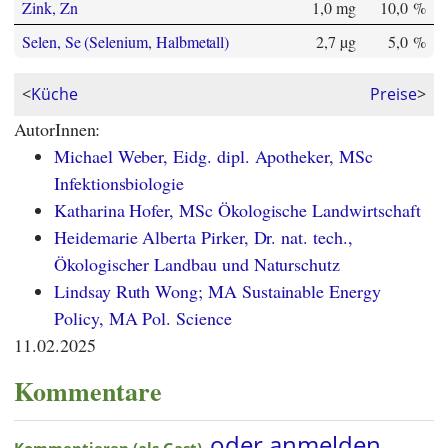
Zink, Zn
1,0 mg
10,0 %
Selen, Se (Selenium, Halbmetall)
2,7 µg
5,0 %
<
Küche
Preise
>
AutorInnen:
Michael Weber, Eidg. dipl. Apotheker, MSc
Infektionsbiologie
Katharina Hofer, MSc Ökologische Landwirtschaft
Heidemarie Alberta Pirker, Dr. nat. tech.,
Ökologischer Landbau und Naturschutz
Lindsay Ruth Wong; MA Sustainable Energy
Policy, MA Pol. Science
11.02.2025
Kommentare