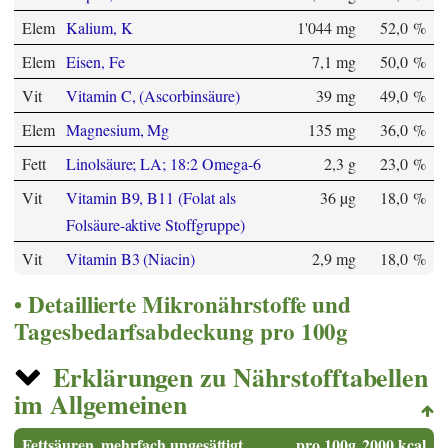
Elem
Kalium, K
1'044 mg
52,0 %
Elem
Eisen, Fe
7,1 mg
50,0 %
Vit
Vitamin C, (Ascorbinsäure)
39 mg
49,0 %
Elem
Magnesium, Mg
135 mg
36,0 %
Fett
Linolsäure; LA; 18:2 Omega-6
2,3 g
23,0 %
Vit
Vitamin B9, B11 (Folat als
36 µg
18,0 %
Folsäure-aktive Stoffgruppe)
Vit
Vitamin B3 (Niacin)
2,9 mg
18,0 %
Detaillierte Mikronährstoffe und
Tagesbedarfsabdeckung pro 100g
Erklärungen zu Nährstofftabellen
im Allgemeinen
Fettsäuren, mehrfach ungesättigt
pro 100g
2000 kcal