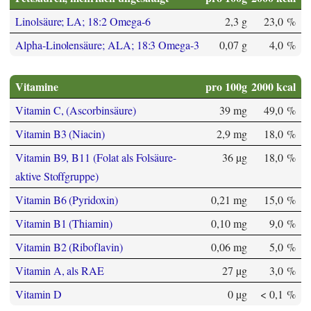
Linolsäure; LA; 18:2 Omega-6
2,3 g
23,0 %
Alpha-Linolensäure; ALA; 18:3 Omega-3
0,07 g
4,0 %
Vitamine
pro 100g
2000 kcal
Vitamin C, (Ascorbinsäure)
39 mg
49,0 %
Vitamin B3 (Niacin)
2,9 mg
18,0 %
Vitamin B9, B11 (Folat als Folsäure-
36 µg
18,0 %
aktive Stoffgruppe)
Vitamin B6 (Pyridoxin)
0,21 mg
15,0 %
Vitamin B1 (Thiamin)
0,10 mg
9,0 %
Vitamin B2 (Riboflavin)
0,06 mg
5,0 %
Vitamin A, als RAE
27 µg
3,0 %
Vitamin D
0 µg
< 0,1 %