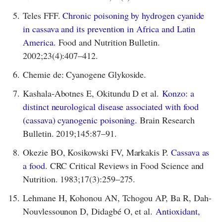
5.
Teles FFF.
Chronic poisoning by hydrogen cyanide
in cassava and its prevention in Africa and Latin
America.
Food and Nutrition Bulletin.
2002;23(4):407–412.
6.
Chemie de: Cyanogene Glykoside.
7.
Kashala-Abotnes E, Okitundu D et al.
Konzo: a
distinct neurological disease associated with food
(cassava) cyanogenic poisoning.
Brain Research
Bulletin. 2019;145:87–91.
8.
Okezie BO, Kosikowski FV, Markakis P.
Cassava as
a food.
CRC Critical Reviews in Food Science and
Nutrition. 1983;17(3):259–275.
15.
Lehmane H, Kohonou AN, Tchogou AP, Ba R, Dah-
Nouvlessounon D, Didagbé O, et al.
Antioxidant,