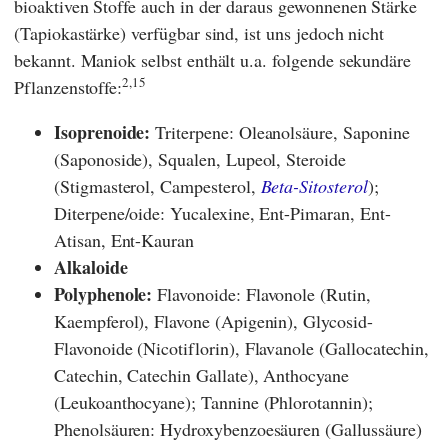
bioaktiven Stoffe auch in der daraus gewonnenen Stärke
(Tapiokastärke) verfügbar sind, ist uns jedoch nicht
bekannt. Maniok selbst enthält u.a. folgende sekundäre
2,15
Pflanzenstoffe:
Isoprenoide:
Triterpene: Oleanolsäure, Saponine
(Saponoside), Squalen, Lupeol, Steroide
(Stigmasterol, Campesterol,
Beta-Sitosterol
);
Diterpene/oide: Yucalexine, Ent-Pimaran, Ent-
Atisan, Ent-Kauran
Alkaloide
Polyphenole:
Flavonoide: Flavonole (Rutin,
Kaempferol), Flavone (Apigenin), Glycosid-
Flavonoide (Nicotiflorin),
Flavanole (Gallocatechin,
Catechin, Catechin Gallate), Anthocyane
(Leukoanthocyane); Tannine (Phlorotannin);
Phenolsäuren: Hydroxybenzoesäuren (Gallussäure)