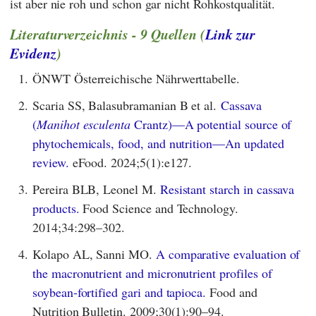
ist aber nie roh und schon gar nicht Rohkostqualität.
Literaturverzeichnis - 9 Quellen (
Link zur
Evidenz
)
1.
ÖNWT Österreichische Nährwerttabelle.
2.
Scaria SS, Balasubramanian B et al.
Cassava
(
Manihot esculenta
Crantz)—A potential source of
phytochemicals, food, and nutrition—An updated
review.
eFood. 2024;5(1):e127.
3.
Pereira BLB, Leonel M.
Resistant starch in cassava
products.
Food Science and Technology.
2014;34:298–302.
4.
Kolapo AL, Sanni MO.
A comparative evaluation of
the macronutrient and micronutrient profiles of
soybean-fortified gari and tapioca.
Food and
Nutrition Bulletin. 2009;30(1):90–94.