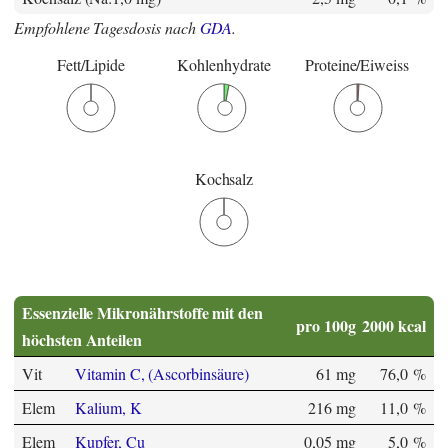
Empfohlene Tagesdosis nach
GDA
.
Fett/Lipide
Kohlenhydrate
Proteine/Eiweiss
Kochsalz
Essenzielle Mikronährstoffe mit den
pro 100g
2000 kcal
höchsten Anteilen
Vit
Vitamin C, (Ascorbinsäure)
61 mg
76,0 %
Elem
Kalium, K
216 mg
11,0 %
Elem
Kupfer, Cu
0,05 mg
5,0 %