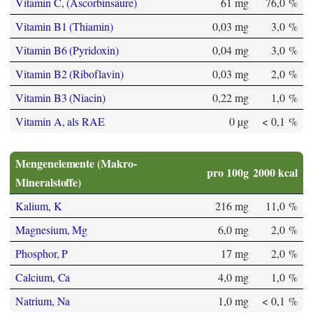
Vitamin C, (Ascorbinsäure)
61 mg
76,0 %
Vitamin B1 (Thiamin)
0,03 mg
3,0 %
Vitamin B6 (Pyridoxin)
0,04 mg
3,0 %
Vitamin B2 (Riboflavin)
0,03 mg
2,0 %
Vitamin B3 (Niacin)
0,22 mg
1,0 %
Vitamin A, als RAE
0 µg
< 0,1 %
Mengenelemente (Makro-
pro 100g
2000 kcal
Mineralstoffe)
Kalium, K
216 mg
11,0 %
Magnesium, Mg
6,0 mg
2,0 %
Phosphor, P
17 mg
2,0 %
Calcium, Ca
4,0 mg
1,0 %
Natrium, Na
1,0 mg
< 0,1 %