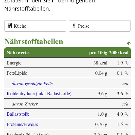
Zutaten finden Sie in den folgenden
Nährstofftabellen.
Küche
Preise
Nährstofftabellen
Nährwerte
pro 100g
2000 kcal
Energie
38 kcal
1,9 %
Fett/Lipide
0,04 g
0,1 %
davon gesättigte Fette
n/a
Kohlenhydrate (inkl. Ballaststoffe)
9,6 g
3,6 %
davon Zucker
n/a
Ballaststoffe
1,0 g
4,0 %
Proteine/Eiweiss
0,76 g
1,5 %
Kochsalz (Na:1,0 mg)
2,5 mg
0,1 %