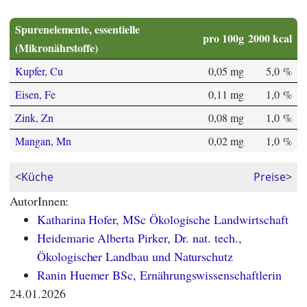
Spurenelemente, essentielle
pro 100g
2000 kcal
(Mikronährstoffe)
Kupfer, Cu
0,05 mg
5,0 %
Eisen, Fe
0,11 mg
1,0 %
Zink, Zn
0,08 mg
1,0 %
Mangan, Mn
0,02 mg
1,0 %
<
Küche
Preise
>
AutorInnen:
Katharina Hofer, MSc Ökologische Landwirtschaft
Heidemarie Alberta Pirker, Dr. nat. tech.,
Ökologischer Landbau und Naturschutz
Ranin Huemer BSc, Ernährungswissenschaftlerin
24.01.2026