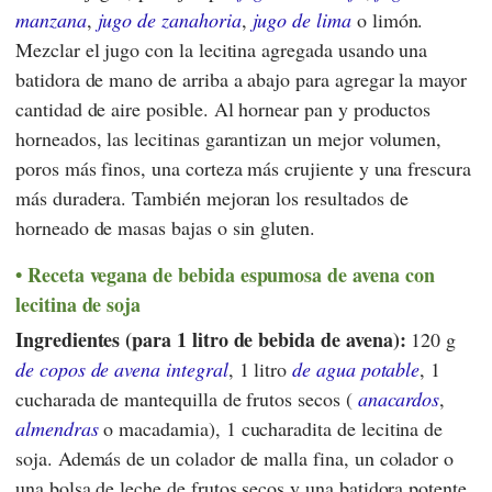
manzana
,
jugo de zanahoria
,
jugo
de lima
o limón.
Mezclar el jugo con la lecitina agregada usando una
batidora de mano de arriba a abajo para agregar la mayor
cantidad de aire posible. Al hornear pan y productos
horneados, las lecitinas garantizan un mejor volumen,
poros más finos, una corteza más crujiente y una frescura
más duradera. También mejoran los resultados de
horneado de masas bajas o sin gluten.
Receta vegana de bebida espumosa de avena con
lecitina de soja
Ingredientes (para 1 litro de bebida de avena):
120 g
de copos de avena integral
, 1 litro
de agua potable
, 1
cucharada de mantequilla de frutos secos (
anacardos
,
almendras
o macadamia), 1 cucharadita de lecitina de
soja. Además de un colador de malla fina, un colador o
una bolsa de leche de frutos secos y una batidora potente.