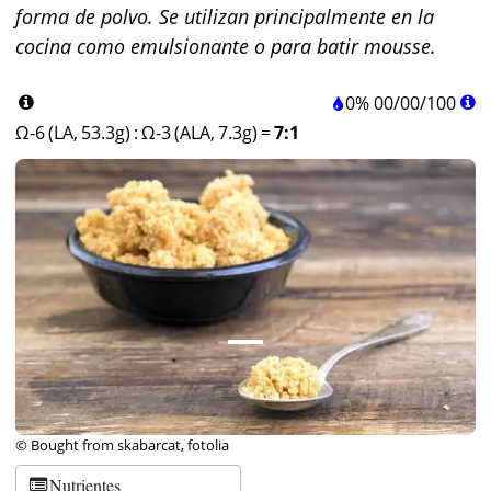
forma de polvo. Se utilizan principalmente en la
cocina como emulsionante o para batir mousse.
0%
00
/
00
/
100
Ω-6 (LA, 53.3g)
:
Ω-3 (ALA, 7.3g)
=
7:1
© Bought from skabarcat, fotolia
Nutrientes