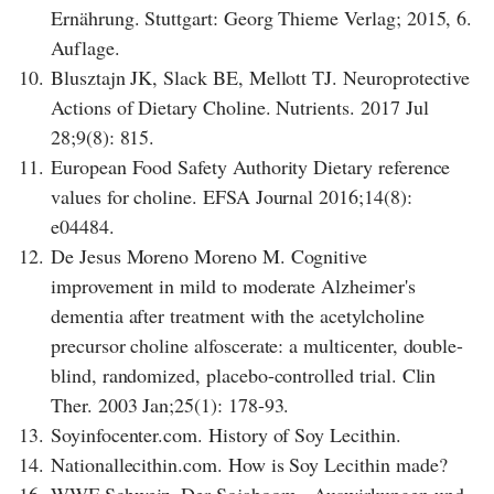
Ernährung. Stuttgart: Georg Thieme Verlag; 2015, 6.
Auflage.
10.
Blusztajn JK, Slack BE, Mellott TJ. Neuroprotective
Actions of Dietary Choline. Nutrients. 2017 Jul
28;9(8): 815.
11.
European Food Safety Authority Dietary reference
values for choline. EFSA Journal 2016;14(8):
e04484.
12.
De Jesus Moreno Moreno M. Cognitive
improvement in mild to moderate Alzheimer's
dementia after treatment with the acetylcholine
precursor choline alfoscerate: a multicenter, double-
blind, randomized, placebo-controlled trial. Clin
Ther. 2003 Jan;25(1): 178-93.
13.
Soyinfocenter.com. History of Soy Lecithin.
14.
Nationallecithin.com. How is Soy Lecithin made?
16.
WWF Schweiz. Der Sojaboom - Auswirkungen und