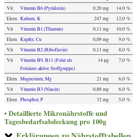
Vit
Vitamin B6 (Pyridoxin)
0,20 mg
14,0 %
Elem
Kalium, K
247 mg
12,0 %
Vit
Vitamin B1 (Thiamin)
0,11 mg
10,0 %
Elem
Kupfer, Cu
0,09 mg
9,0 %
Vit
Vitamin B2 (Riboflavin)
0,11 mg
8,0 %
Vit
Vitamin B9, B11 (Folat als
14 µg
7,0 %
Folsäure-aktive Stoffgruppe)
Elem
Magnesium, Mg
21 mg
6,0 %
Vit
Vitamin B3 (Niacin)
0,88 mg
6,0 %
Elem
Phosphor, P
32 mg
5,0 %
Detaillierte Mikronährstoffe und
Tagesbedarfsabdeckung pro 100g
Erklärungen zu Nährstofftabellen