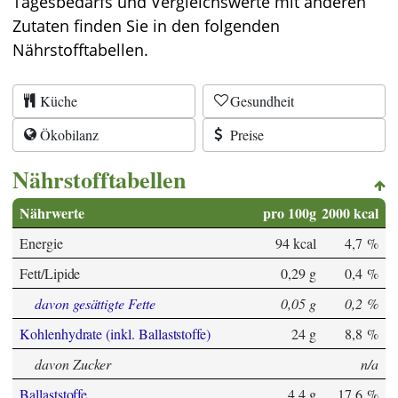
Tagesbedarfs und Vergleichswerte mit anderen
Zutaten finden Sie in den folgenden
Nährstofftabellen.
Küche
Gesundheit
Ökobilanz
Preise
Nährstofftabellen
Nährwerte
pro 100g
2000 kcal
Energie
94 kcal
4,7 %
Fett/Lipide
0,29 g
0,4 %
davon gesättigte Fette
0,05 g
0,2 %
Kohlenhydrate (inkl. Ballaststoffe)
24 g
8,8 %
davon Zucker
n/a
Ballaststoffe
4,4 g
17,6 %