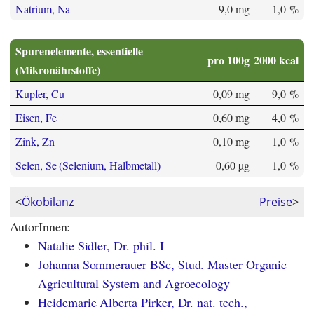
Natrium, Na
9,0 mg
1,0 %
Spurenelemente, essentielle
pro 100g
2000 kcal
(Mikronährstoffe)
Kupfer, Cu
0,09 mg
9,0 %
Eisen, Fe
0,60 mg
4,0 %
Zink, Zn
0,10 mg
1,0 %
Selen, Se (Selenium, Halbmetall)
0,60 µg
1,0 %
<
Ökobilanz
Preise
>
AutorInnen:
Natalie Sidler, Dr. phil. I
Johanna Sommerauer BSc, Stud. Master Organic
Agricultural System and Agroecology
Heidemarie Alberta Pirker, Dr. nat. tech.,