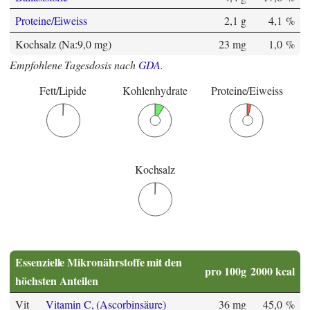
Proteine/Eiweiss
2,1 g
4,1 %
Kochsalz (Na:9,0 mg)
23 mg
1,0 %
Empfohlene Tagesdosis nach
GDA
.
Fett/Lipide
Kohlenhydrate
Proteine/Eiweiss
Kochsalz
Essenzielle Mikronährstoffe mit den
pro 100g
2000 kcal
höchsten Anteilen
Vit
Vitamin C, (Ascorbinsäure)
36 mg
45,0 %