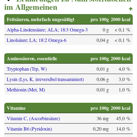
im Allgemeinen
Fettsäuren, mehrfach ungesättigt
pro 100g
2000 kcal
Alpha-Linolensäure; ALA; 18:3 Omega-3
0 g
< 0,1 %
Linolsäure; LA; 18:2 Omega-6
0,04 g
< 0,1 %
Aminosäuren, essentielle
pro 100g
2000 kcal
Tryptophan (Trp, W)
0,01 g
4,0 %
Lysin (Lys, K, irreversibel transaminiert)
0,06 g
3,0 %
Methionin (Met, M)
0,01 g
1,0 %
Vitamine
pro 100g
2000 kcal
Vitamin C, (Ascorbinsäure)
36 mg
45,0 %
Vitamin B6 (Pyridoxin)
0,20 mg
14,0 %