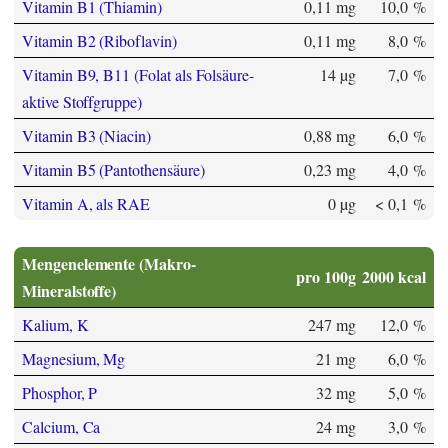
Vitamin B1 (Thiamin)
0,11 mg
10,0 %
Vitamin B2 (Riboflavin)
0,11 mg
8,0 %
Vitamin B9, B11 (Folat als Folsäure-
14 µg
7,0 %
aktive Stoffgruppe)
Vitamin B3 (Niacin)
0,88 mg
6,0 %
Vitamin B5 (Pantothensäure)
0,23 mg
4,0 %
Vitamin A, als RAE
0 µg
< 0,1 %
Mengenelemente (Makro-
pro 100g
2000 kcal
Mineralstoffe)
Kalium, K
247 mg
12,0 %
Magnesium, Mg
21 mg
6,0 %
Phosphor, P
32 mg
5,0 %
Calcium, Ca
24 mg
3,0 %