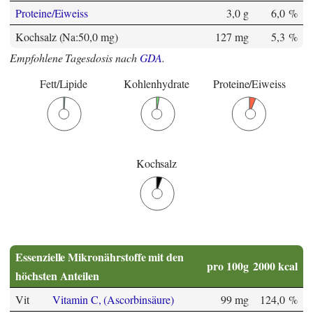
Proteine/Eiweiss
3,0 g
6,0 %
Kochsalz (Na:50,0 mg)
127 mg
5,3 %
Empfohlene Tagesdosis nach
GDA
.
Fett/Lipide
Kohlenhydrate
Proteine/Eiweiss
Kochsalz
Essenzielle Mikronährstoffe mit den
pro 100g
2000 kcal
höchsten Anteilen
Vit
Vitamin C, (Ascorbinsäure)
99 mg
124,0 %