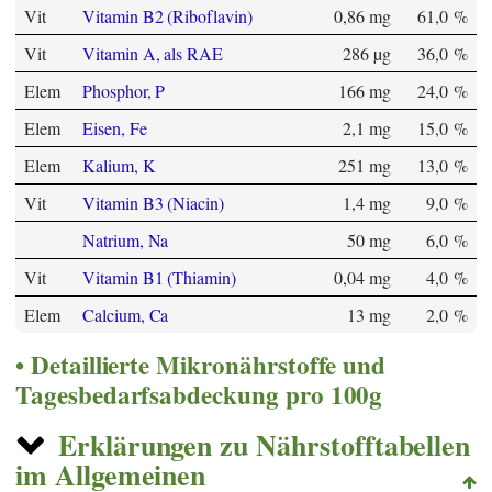
Vit
Vitamin B2 (Riboflavin)
0,86 mg
61,0 %
Vit
Vitamin A, als RAE
286 µg
36,0 %
Elem
Phosphor, P
166 mg
24,0 %
Elem
Eisen, Fe
2,1 mg
15,0 %
Elem
Kalium, K
251 mg
13,0 %
Vit
Vitamin B3 (Niacin)
1,4 mg
9,0 %
Natrium, Na
50 mg
6,0 %
Vit
Vitamin B1 (Thiamin)
0,04 mg
4,0 %
Elem
Calcium, Ca
13 mg
2,0 %
Detaillierte Mikronährstoffe und
Tagesbedarfsabdeckung pro 100g
Erklärungen zu Nährstofftabellen
im Allgemeinen