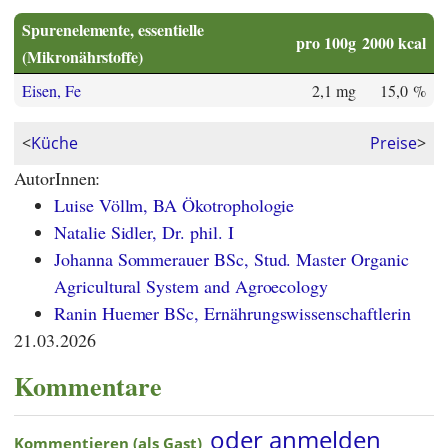
Spurenelemente, essentielle
pro 100g
2000 kcal
(Mikronährstoffe)
Eisen, Fe
2,1 mg
15,0 %
<
Küche
Preise
>
AutorInnen:
Luise Völlm, BA Ökotrophologie
Natalie Sidler, Dr. phil. I
Johanna Sommerauer BSc, Stud. Master Organic
Agricultural System and Agroecology
Ranin Huemer BSc, Ernährungswissenschaftlerin
21.03.2026
Kommentare