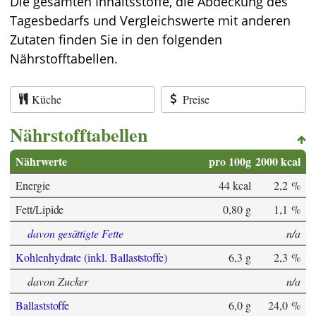
Die gesamten Inhaltsstoffe, die Abdeckung des
Tagesbedarfs und Vergleichswerte mit anderen
Zutaten finden Sie in den folgenden
Nährstofftabellen.
Küche
Preise
Nährstofftabellen
Nährwerte
pro 100g
2000 kcal
Energie
44 kcal
2,2 %
Fett/Lipide
0,80 g
1,1 %
davon gesättigte Fette
n/a
Kohlenhydrate (inkl. Ballaststoffe)
6,3 g
2,3 %
davon Zucker
n/a
Ballaststoffe
6,0 g
24,0 %