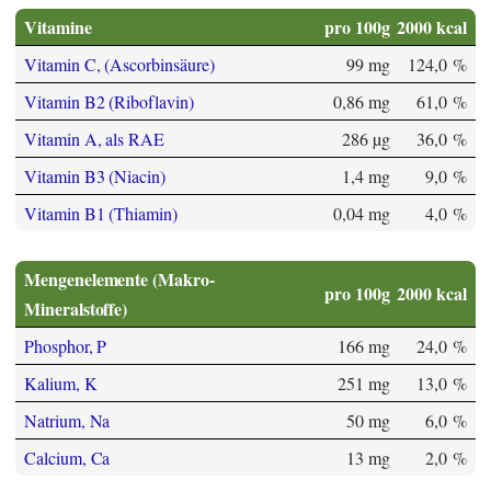
Vitamine
pro 100g
2000 kcal
Vitamin C, (Ascorbinsäure)
99 mg
124,0 %
Vitamin B2 (Riboflavin)
0,86 mg
61,0 %
Vitamin A, als RAE
286 µg
36,0 %
Vitamin B3 (Niacin)
1,4 mg
9,0 %
Vitamin B1 (Thiamin)
0,04 mg
4,0 %
Mengenelemente (Makro-
pro 100g
2000 kcal
Mineralstoffe)
Phosphor, P
166 mg
24,0 %
Kalium, K
251 mg
13,0 %
Natrium, Na
50 mg
6,0 %
Calcium, Ca
13 mg
2,0 %