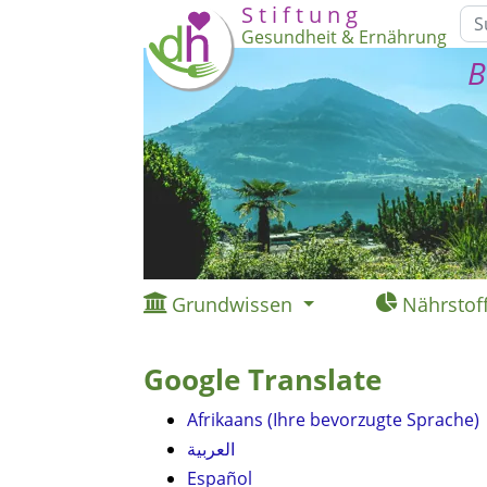
S t i f t u n g
Gesundheit & Ernährung
B
Grundwissen
Nährstof
Google Translate
Afrikaans (Ihre bevorzugte Sprache)
العربية
Español