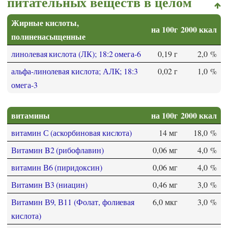
питательных веществ в целом
Жирные кислоты,
на 100г
2000 ккал
полиненасыщенные
линолевая кислота (ЛК); 18:2 омега-6
0,19 г
2,0 %
альфа-линолевая кислота; АЛК; 18:3
0,02 г
1,0 %
омега-3
витамины
на 100г
2000 ккал
витамин С (аскорбиновая кислота)
14 мг
18,0 %
Витамин B2 (рибофлавин)
0,06 мг
4,0 %
витамин В6 (пиридоксин)
0,06 мг
4,0 %
Витамин В3 (ниацин)
0,46 мг
3,0 %
Витамин В9, В11 (Фолат, фолиевая
6,0 мкг
3,0 %
кислота)