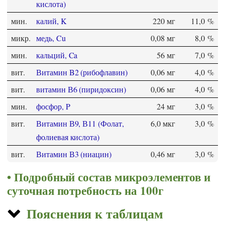
кислота)
мин.
калий, K
220 мг
11,0 %
микр.
медь, Cu
0,08 мг
8,0 %
мин.
кальций, Ca
56 мг
7,0 %
вит.
Витамин B2 (рибофлавин)
0,06 мг
4,0 %
вит.
витамин В6 (пиридоксин)
0,06 мг
4,0 %
мин.
фосфор, P
24 мг
3,0 %
вит.
Витамин В9, В11 (Фолат,
6,0 мкг
3,0 %
фолиевая кислота)
вит.
Витамин В3 (ниацин)
0,46 мг
3,0 %
Подробный состав микроэлементов и
суточная потребность на 100г
Пояснения к таблицам