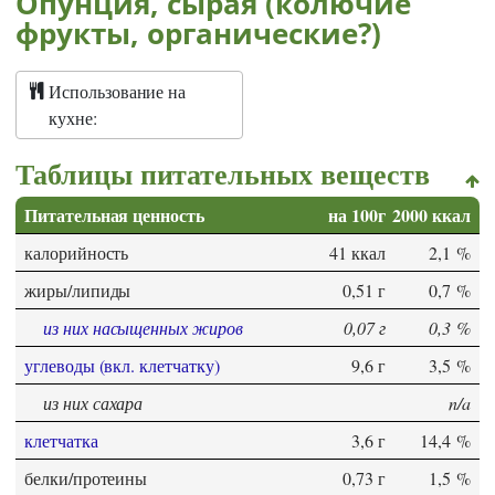
Опунция, сырая (колючие
фрукты, органические?)
Использование на
кухне:
Таблицы питательных веществ
Питательная ценность
на 100г
2000 ккал
калорийность
41 ккал
2,1 %
жиры/липиды
0,51 г
0,7 %
из них насыщенных жиров
0,07 г
0,3 %
углеводы (вкл. клетчатку)
9,6 г
3,5 %
из них сахара
n/a
клетчатка
3,6 г
14,4 %
белки/протеины
0,73 г
1,5 %