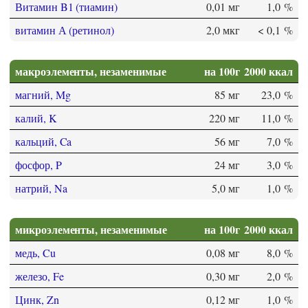
Витамин B1 (тиамин)
0,01 мг
1,0 %
витамин А (ретинол)
2,0 мкг
< 0,1 %
макроэлементы, незаменимые
на 100г
2000 ккал
магний, Mg
85 мг
23,0 %
калий, K
220 мг
11,0 %
кальций, Ca
56 мг
7,0 %
фосфор, P
24 мг
3,0 %
натрий, Na
5,0 мг
1,0 %
микроэлементы, незаменимые
на 100г
2000 ккал
медь, Cu
0,08 мг
8,0 %
железо, Fe
0,30 мг
2,0 %
Цинк, Zn
0,12 мг
1,0 %