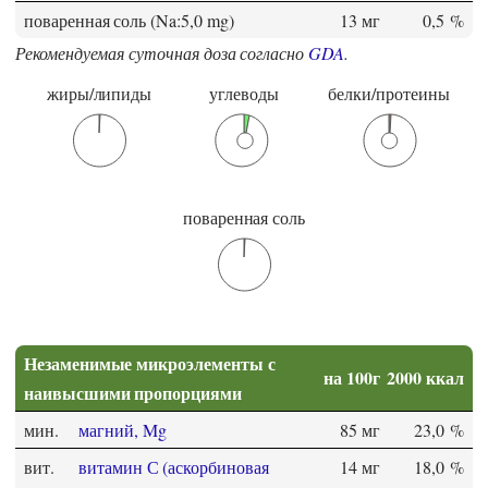
поваренная соль (Na:5,0 mg)
13 мг
0,5 %
Рекомендуемая суточная доза согласно
GDA
.
жиры/липиды
углеводы
белки/протеины
поваренная соль
Незаменимые микроэлементы с
на 100г
2000 ккал
наивысшими пропорциями
мин.
магний, Mg
85 мг
23,0 %
вит.
витамин С (аскорбиновая
14 мг
18,0 %