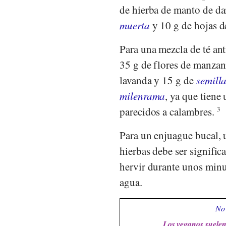
de hierba de manto de da
muerta
y 10 g de hojas d
Para una mezcla de té an
35 g de flores de manzani
lavanda y 15 g de
semill
milenrama
, ya que tiene
parecidos a calambres.
3
Para un enjuague bucal, u
hierbas debe ser signific
hervir durante unos min
agua.
No 
Los veganos suelen 