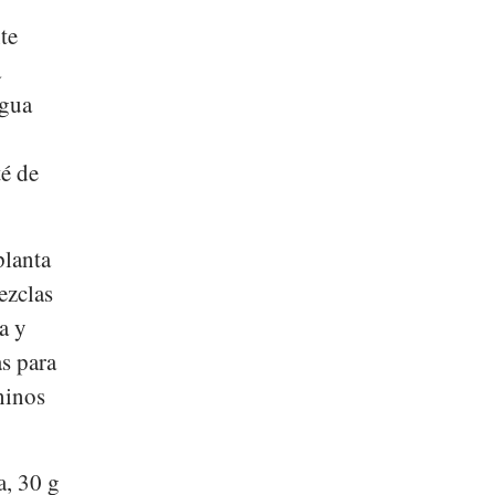
te
a
agua
té de
planta
ezclas
a y
s para
ninos
a, 30 g