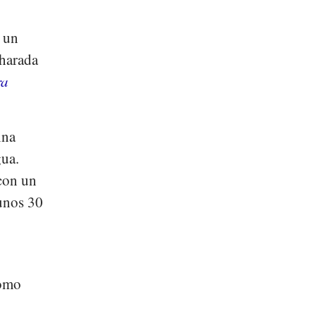
, un
harada
ra
ina
gua.
 con un
unos 30
como