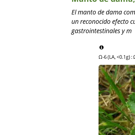
El manto de dama común
un reconocido efecto cu
gastrointestinales y m
Ω-6 (LA, <0.1g)
: