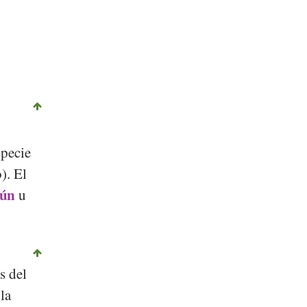
specie
). El
ún
u
s del
la