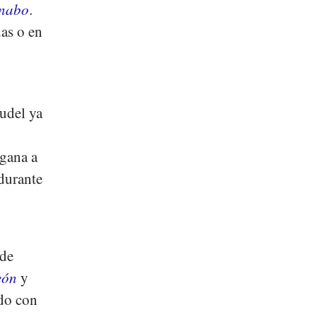
inabo
.
as o en
rudel ya
egana a
durante
l
 de
eón
y
ndo con