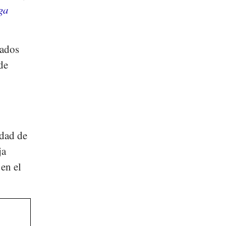
iga
uados
de
idad de
ja
en el