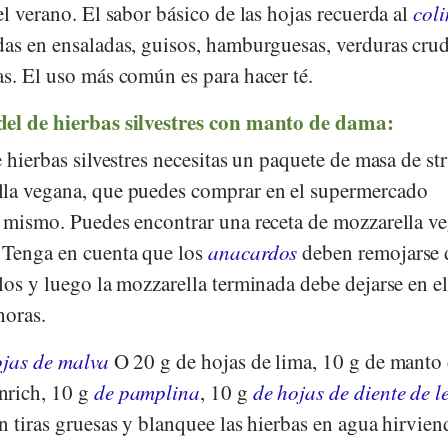
el verano. El sabor básico de las hojas recuerda al
col
das en ensaladas, guisos, hamburguesas, verduras crud
as. El uso más común es para hacer té.
del de hierbas silvestres con manto de dama:
e hierbas silvestres necesitas un paquete de masa de st
lla vegana, que puedes comprar en el supermercado
ú mismo. Puedes encontrar una receta de mozzarella v
. Tenga en cuenta que los
anacardos
deben remojarse 
los y luego la mozzarella terminada debe dejarse en e
horas.
ojas de malva
O 20 g de hojas de lima, 10 g de manto
nrich, 10 g
de pamplina
, 10 g
de hojas de diente de l
n tiras gruesas y blanquee las hierbas en agua hirvie