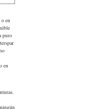
 o en
nible
a puro
terspar
 no
mo en
nturas.
e ningún