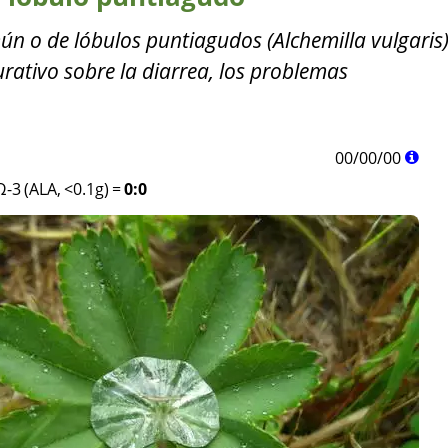
 o de lóbulos puntiagudos (Alchemilla vulgaris)
rativo sobre la diarrea, los problemas
00
/
00
/
00
Ω-3 (ALA, <0.1g)
=
0:0