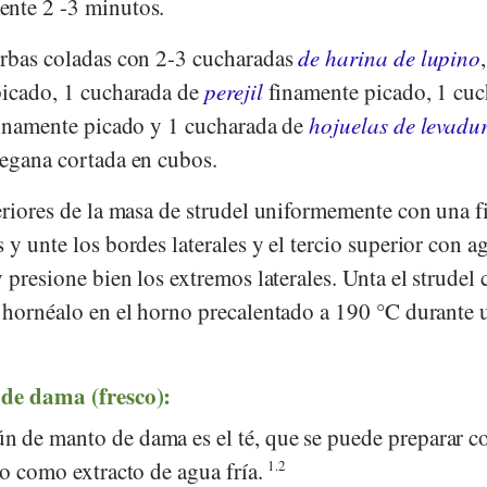
ente 2 -3 minutos.
erbas coladas con 2-3 cucharadas
de harina de lupino
icado, 1 cucharada de
perejil
finamente picado, 1 cuc
inamente picado y 1 cucharada de
hojuelas de levadu
vegana cortada en cubos.
eriores de la masa de strudel uniformemente con una f
 y unte los bordes laterales y el tercio superior con a
y presione bien los extremos laterales. Unta el strudel
hornéalo en el horno precalentado a 190 °C durante 
 de dama (fresco):
n de manto de dama es el té, que se puede preparar 
 o como extracto de agua fría.
1.2