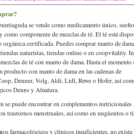
mprar?
 puntiaguda se vende como medicamento único, suelto
) y como componente de mezclas de té. El té está dispo
o orgánica certificada. Puedes comprar manto de dam
 tiendas naturistas, tiendas online o en
coopvitality
.
In
 mezclas de té con manto de dama. Hasta el momento
 producto con manto de dama en las cadenas de
Coop
,
Denner
,
Volg
,
Aldi
,
Lidl
,
Rewe
o
Hofer
, así co
gicos
Denns
y
Alnatura
.
n se puede encontrar en complementos nutricionales
on trastornos menstruales, así como en ungüentos o ti
tos farmacológicos y clínicos insuficientes, no exist