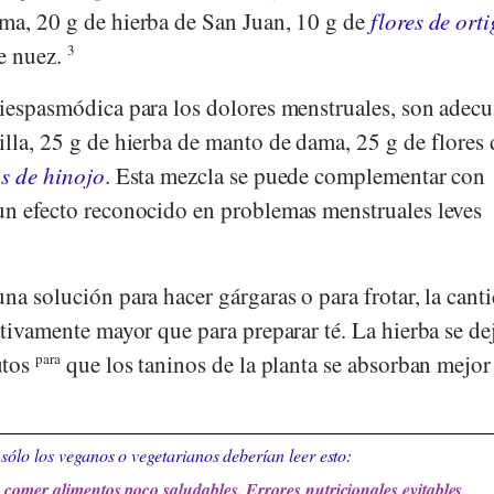
ma, 20 g de hierba de San Juan, 10 g de
flores de ort
e nuez.
3
tiespasmódica para los dolores menstruales, son adec
lla, 25 g de hierba de manto de dama, 25 g de flores 
as de hinojo
. Esta mezcla se puede complementar con
 un efecto reconocido en problemas menstruales leves
na solución para hacer gárgaras o para frotar, la cant
ativamente mayor que para preparar té. La hierba se de
utos
para
que los taninos de la planta se absorban mejor 
sólo los veganos o vegetarianos deberían leer esto:
comer alimentos poco saludables. Errores nutricionales evitables
.