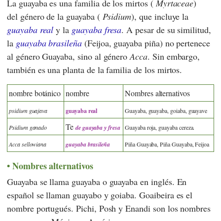
La guayaba es una familia de los mirtos (
Myrtaceae
)
del género de la guayaba (
Psidium
), que incluye la
guayaba real
y la
guayaba fresa
. A pesar de su similitud,
la
guayaba brasileña
(Feijoa, guayaba piña) no pertenece
al género Guayaba, sino al género
Acca
. Sin embargo,
también es una planta de la familia de los mirtos.
nombre botánico
nombre
Nombres alternativos
psidium guajava
guayaba real
Guayaba, guayaba, goiaba, guayave
Te
Psidium ganado
de guayaba y fresa
Guayaba roja, guayaba cereza.
Acca sellowiana
guayaba brasileña
Piña Guayaba, Piña Guayaba, Feijoa
Nombres alternativos
Guayaba se llama guayaba o guayaba en inglés. En
español se llaman guayabo y goiaba. Goaibeira es el
nombre portugués. Pichi, Posh y Enandi son los nombres