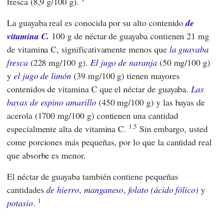
fresca (8,9 g/100 g).
La guayaba real es conocida por su alto contenido
de
vitamina C.
100 g de néctar de guayaba contienen 21 mg
de vitamina C, significativamente menos que
la guayaba
fresca
(228 mg/100 g).
El jugo de naranja
(50 mg/100 g)
y
el jugo de limón
(39 mg/100 g) tienen mayores
contenidos de vitamina C que el néctar de guayaba.
Las
bayas de espino amarillo
(450 mg/100 g) y las bayas de
acerola (1700 mg/100 g) contienen una cantidad
1.5
especialmente alta de vitamina C.
Sin embargo, usted
come porciones más pequeñas, por lo que la cantidad real
que absorbe es menor.
El néctar de guayaba también contiene pequeñas
cantidades
de hierro
,
manganeso
,
folato (ácido fólico)
y
1
potasio
.