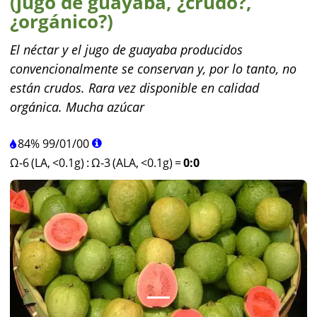
(jugo de guayaba, ¿crudo?,
¿orgánico?)
El néctar y el jugo de guayaba producidos
convencionalmente se conservan y, por lo tanto, no
están crudos. Rara vez disponible en calidad
orgánica. Mucha azúcar
84%
99
/
01
/
00
Ω-6 (LA, <0.1g)
:
Ω-3 (ALA, <0.1g)
=
0:0