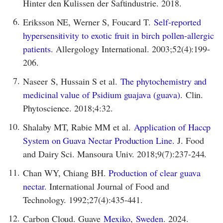
Hinter den Kulissen der Saftindustrie. 2018.
6.
Eriksson NE, Werner S, Foucard T.
Self-reported
hypersensitivity to exotic fruit in birch pollen-allergic
patients.
Allergology International. 2003;52(4):199-
206.
7.
Naseer S, Hussain S et al.
The phytochemistry and
medicinal value of Psidium guajava (guava).
Clin.
Phytoscience. 2018;4:32.
10.
Shalaby MT, Rabie MM et al.
Application of Haccp
System on Guava Nectar Production Line.
J. Food
and Dairy Sci. Mansoura Univ. 2018;9(7):237-244.
11.
Chan WY, Chiang BH.
Production of clear guava
nectar.
International Journal of Food and
Technology. 1992;27(4):435-441.
12.
Carbon Cloud. Guave
Mexiko
,
Sweden
. 2024.