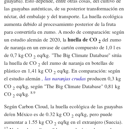
guayaba). Esto depende, entre otras cosas, del cultivo de
las guayabas auténticas, de su posterior transformación en
néctar, del embalaje y del transporte. La huella ecológica
aumenta debido al procesamiento posterior de la fruta
para convertirla en zumo. A modo de comparación: según
huella de CO
un estudio alemán de 2020, la
del zumo
2
de naranja en un envase de cartón compuesto de 1,0 l es
de 0,7 kg CO
eq/kg. "The Big Climate Database" sitúa
2
la huella de CO
del zumo de naranja en botellas de
2
plástico en 1,41 kg CO
eq/kg. En comparación: según
2
el estudio alemán
, las naranjas crudas
producen 0,3 kg
CO
eq/kg, según "The Big Climate Database" 0,81 kg
2
8.9
CO
eq/kg.
2
Según Carbon Cloud, la huella ecológica de las guayabas
de/en México es de 0.32 kg CO
eq/kg, pero puede
2
aumentar a 1.55 kg CO
eq/kg en el extranjero (Suecia).
2
12