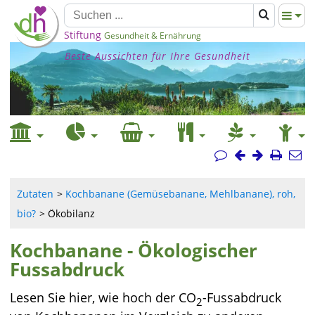
Stiftung
Gesundheit & Ernährung
Beste Aussichten für Ihre Gesundheit
Zutaten
Kochbanane (Gemüsebanane, Mehlbanane), roh,
bio?
Ökobilanz
Kochbanane - Ökologischer
Fussabdruck
Lesen Sie hier, wie hoch der CO
-Fussabdruck
2