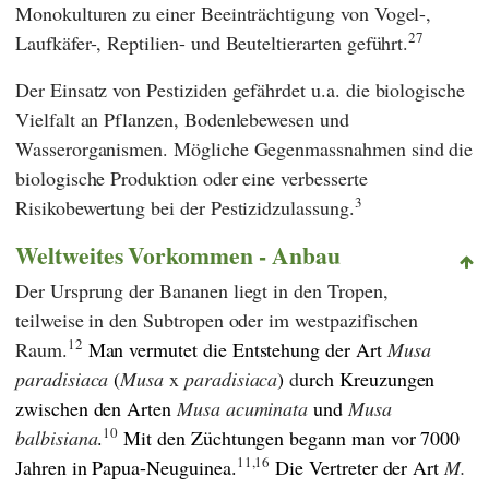
Monokulturen zu einer Beeinträchtigung von Vogel-,
27
Laufkäfer-, Reptilien- und Beuteltierarten geführt.
Der Einsatz von Pestiziden gefährdet u.a. die biologische
Vielfalt an Pflanzen, Bodenlebewesen und
Wasserorganismen. Mögliche Gegenmassnahmen sind die
biologische Produktion oder eine verbesserte
3
Risikobewertung bei der Pestizidzulassung.
Weltweites Vorkommen - Anbau
Der Ursprung der Bananen liegt in den Tropen,
teilweise in den Subtropen oder im westpazifischen
12
Raum.
Man vermutet die Entstehung der Art
Musa
paradisiaca
(
Musa
x
paradisiaca
)
d
urch Kreuzungen
zwischen den Arten
Musa acuminata
und
Musa
10
balbisiana
.
Mit den Züchtungen begann man vor 7000
11,16
Jahren in Papua-Neuguinea.
Die Vertreter der Art
M.