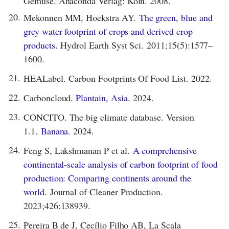
Gemüse. Anaconda Verlag: Köln. 2008.
20.
Mekonnen MM, Hoekstra AY.
The green, blue and
grey water footprint of crops and derived crop
products.
Hydrol Earth Syst Sci. 2011;15(5):1577–
1600.
21.
HEALabel. Carbon Footprints Of Food List. 2022.
22.
Carboncloud.
Plantain, Asia.
2024.
23.
CONCITO. The big climate database. Version
1.1.
Banana.
2024.
24.
Feng S, Lakshmanan P et al.
A comprehensive
continental-scale analysis of carbon footprint of food
production: Comparing continents around the
world.
Journal of Cleaner Production.
2023;426:138939.
25.
Pereira B de J, Cecílio Filho AB, La Scala