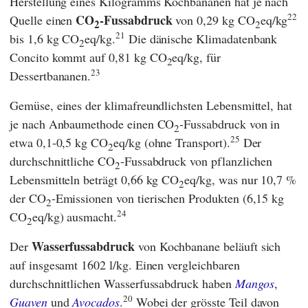
Herstellung eines Kilogramms Kochbananen hat je nach
22
CO
-Fussabdruck
Quelle einen
von 0,29 kg CO
eq/kg
2
2
21
bis 1,6 kg CO
eq/kg.
Die dänische Klimadatenbank
2
Concito
kommt auf 0,81 kg CO
eq/kg, für
2
23
Dessertbananen.
Gemüse, eines der klimafreundlichsten Lebensmittel, hat
je nach Anbaumethode einen CO
-Fussabdruck von in
2
25
etwa 0,1-0,5 kg CO
eq/kg (ohne Transport).
Der
2
durchschnittliche CO
-Fussabdruck von pflanzlichen
2
Lebensmitteln beträgt 0,66 kg CO
eq/kg, was nur 10,7 %
2
der CO
-Emissionen von tierischen Produkten (6,15 kg
2
24
CO
eq/kg) ausmacht.
2
Wasserfussabdruck
Der
von Kochbanane beläuft sich
auf insgesamt 1602 l/kg. Einen vergleichbaren
durchschnittlichen Wasserfussabdruck haben
Mangos
,
20
Guaven
und
Avocados
.
Wobei der grösste Teil davon