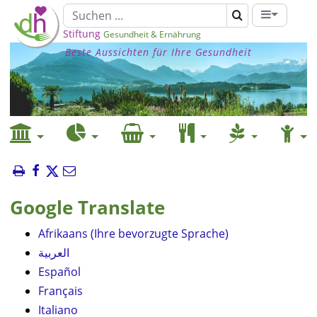
Stiftung
Gesundheit & Ernährung
Beste Aussichten für Ihre Gesundheit
Google Translate
Afrikaans (Ihre bevorzugte Sprache)
العربية
Español
Français
Italiano