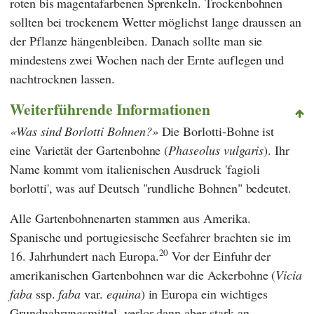
roten bis magentafarbenen Sprenkeln. Trockenbohnen
sollten bei trockenem Wetter möglichst lange draussen an
der Pflanze hängenbleiben. Danach sollte man sie
mindestens zwei Wochen nach der Ernte auflegen und
nachtrocknen lassen.
Weiterführende Informationen
Was sind Borlotti Bohnen?
Die Borlotti-Bohne ist
eine Varietät der Gartenbohne (
Phaseolus vulgaris
). Ihr
Name kommt vom italienischen Ausdruck 'fagioli
borlotti', was auf Deutsch "rundliche Bohnen" bedeutet.
Alle Gartenbohnenarten stammen aus Amerika.
Spanische und portugiesische Seefahrer brachten sie im
20
16. Jahrhundert nach Europa.
Vor der Einfuhr der
amerikanischen Gartenbohnen war die Ackerbohne (
Vicia
faba
ssp.
faba
var.
equina
) in Europa ein wichtiges
Grundnahrungsmittel, verlor dann aber stark an