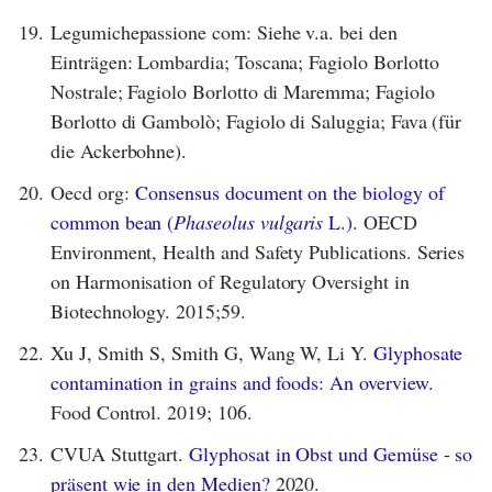
19.
Legumichepassione com: Siehe v.a. bei den
Einträgen: Lombardia; Toscana; Fagiolo Borlotto
Nostrale; Fagiolo Borlotto di Maremma; Fagiolo
Borlotto di Gambolò; Fagiolo di Saluggia; Fava (für
die Ackerbohne).
20.
Oecd org:
Consensus document on the biology of
common bean (
Phaseolus vulgaris
L.).
OECD
Environment, Health and Safety Publications. Series
on Harmonisation of Regulatory Oversight in
Biotechnology. 2015;59.
22.
Xu J, Smith S, Smith G, Wang W, Li Y.
Glyphosate
contamination in grains and foods: An overview
.
Food Control. 2019; 106.
23.
CVUA Stuttgart.
Glyphosat in Obst und Gemüse - so
präsent wie in den Medien?
2020.