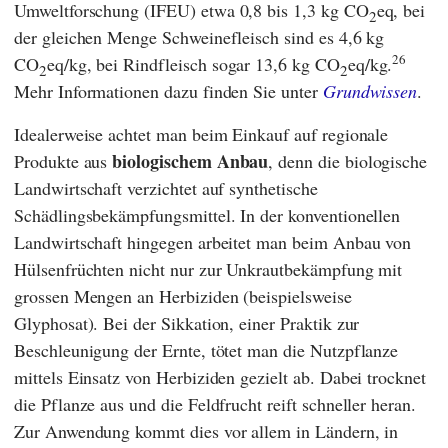
Umweltforschung
(
IFEU
) etwa 0,8 bis 1,3 kg CO
eq, bei
2
der gleichen Menge Schweinefleisch sind es 4,6 kg
26
CO
eq/kg, bei Rindfleisch sogar 13,6 kg CO
eq/kg.
2
2
Mehr Informationen dazu finden Sie unter
Grundwissen
.
Idealerweise achtet man beim Einkauf auf regionale
biologischem Anbau
Produkte aus
, denn die biologische
Landwirtschaft verzichtet auf synthetische
Schädlingsbekämpfungsmittel. In der konventionellen
Landwirtschaft hingegen arbeitet man beim Anbau von
Hülsenfrüchten nicht nur zur Unkrautbekämpfung mit
grossen Mengen an Herbiziden (beispielsweise
Glyphosat). Bei der Sikkation, einer Praktik zur
Beschleunigung der Ernte, tötet man die Nutzpflanze
mittels Einsatz von Herbiziden gezielt ab. Dabei trocknet
die Pflanze aus und die Feldfrucht reift schneller heran.
Zur Anwendung kommt dies vor allem in Ländern, in