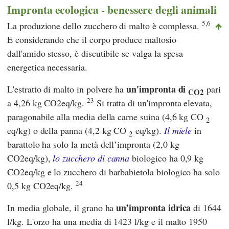
Impronta ecologica - benessere degli animali
5,6
La produzione dello zucchero di malto è complessa.
E considerando che il corpo produce maltosio
dall'amido stesso, è discutibile se valga la spesa
energetica necessaria.
un'impronta di
L'estratto di malto in polvere ha
pari
CO2
23
a 4,26 kg CO2eq/kg.
Si tratta di un'impronta elevata,
paragonabile alla media della carne suina (4,6 kg CO
2
eq/kg) o della panna (4,2 kg CO
eq/kg).
Il miele
in
2
barattolo ha solo la metà dell’impronta (2,0 kg
CO2eq/kg),
lo zucchero di canna
biologico ha 0,9 kg
CO2eq/kg e lo zucchero di barbabietola biologico ha solo
24
0,5 kg CO2eq/kg.
un’impronta idrica
In media globale, il grano ha
di 1644
l/kg. L'orzo ha una media di 1423 l/kg e il malto 1950