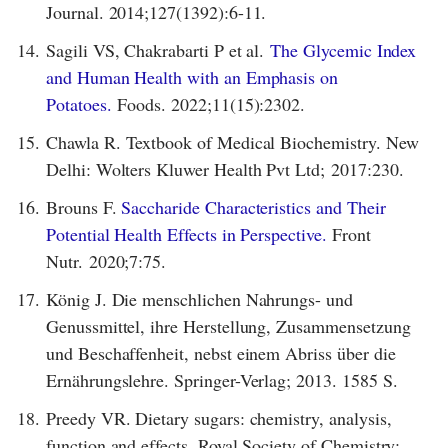
Journal. 2014;127(1392):6-11.
14.
Sagili VS, Chakrabarti P et al.
The Glycemic Index
and Human Health with an Emphasis on
Potatoes.
Foods. 2022;11(15):2302.
15.
Chawla R. Textbook of Medical Biochemistry. New
Delhi: Wolters Kluwer Health Pvt Ltd; 2017:230.
16.
Brouns F.
Saccharide Characteristics and Their
Potential Health Effects in Perspective.
Front
Nutr. 2020;7:75.
17.
König J. Die menschlichen Nahrungs- und
Genussmittel, ihre Herstellung, Zusammensetzung
und Beschaffenheit, nebst einem Abriss über die
Ernährungslehre. Springer-Verlag; 2013. 1585 S.
18.
Preedy VR. Dietary sugars: chemistry, analysis,
function and effects. Royal Society of Chemistry;