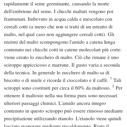
rapidamente il seme germinante, causando la morte
dell'embrione del seme. I chicchi maltati vengono poi
frantumati. Imbevuto in acqua calda e mescolato con
cereali cotti (a meno che non si tratti di un estratto di
malto, nel qual caso non aggiungere cereali cotti). Gli
enzimi del malto scompongono l'amido a catena lunga
contenuto nei chicchi cotti in catene molecolari più corte:
viene creato lo zucchero di malto. Ciò che rimane è uno
sciroppo appiccicoso e marrone. Il gusto varia a seconda
della tecnica. In generale lo zucchero di malto sa di
7
biscotto o di miele e ricorda il cioccolato e il caffè.
Tali
5
sciroppi sono costituiti per circa il 60% da maltosio.
Per
ottenere il maltosio nella sua forma pura sono necessari
ulteriori passaggi chimici. L'amido ancora integro
contenuto in questo sciroppo può essere rimosso mediante
precipitazione utilizzando etanolo. L'etanolo viene quindi
lasciato evaporare mediante riscaldamento. Resta il