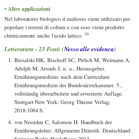
Altre applicazioni
Nel laboratorio biologico il maltosio viene utilizzato per
popolare i terreni di coltura e con esso viene prodotto
20
chimicamente anche l'acido lattico.
Letteratura - 23 Fonti (
Nesso alle evidenca
)
1.
Biesalski HK, Bischoff SC, Pirlich M, Weimann A,
Adolph M, Arends J, u. a., Herausgeber.
Ernährungsmedizin: nach dem Curriculum
Ernährungsmedizin der Bundesärztekammer. 5.,
vollständig überarbeitete und erweiterte Auflage.
Stuttgart New York: Georg Thieme Verlag;
2018:1064 S.
4.
von Noorden C, Salomon H. Handbuch der
Ernährungslehre: Allgemeine Diätetik. Deutschland:
Springer Berlin Heidelberg; 2013.