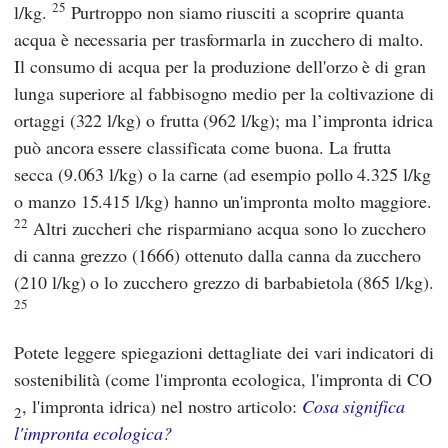
25
l/kg.
Purtroppo non siamo riusciti a scoprire quanta
acqua è necessaria per trasformarla in zucchero di malto.
Il consumo di acqua per la produzione dell'orzo è di gran
lunga superiore al fabbisogno medio per la coltivazione di
ortaggi (322 l/kg) o frutta (962 l/kg); ma l’impronta idrica
può ancora essere classificata come buona. La frutta
secca (9.063 l/kg) o la carne (ad esempio pollo 4.325 l/kg
o manzo 15.415 l/kg) hanno un'impronta molto maggiore.
22
Altri zuccheri che risparmiano acqua sono lo zucchero
di canna grezzo (1666) ottenuto dalla canna da zucchero
(210 l/kg) o lo zucchero grezzo di barbabietola (865 l/kg).
25
Potete leggere spiegazioni dettagliate dei vari indicatori di
sostenibilità (come l'impronta ecologica, l'impronta di CO
, l'impronta idrica) nel nostro articolo:
Cosa significa
2
l'impronta ecologica?