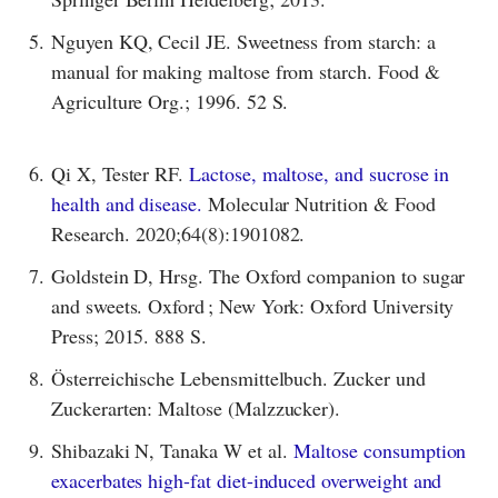
5.
Nguyen KQ, Cecil JE. Sweetness from starch: a
manual for making maltose from starch. Food &
Agriculture Org.; 1996. 52 S.
6.
Qi X, Tester RF.
Lactose, maltose, and sucrose in
health and disease.
Molecular Nutrition & Food
Research. 2020;64(8):1901082.
7.
Goldstein D, Hrsg. The Oxford companion to sugar
and sweets. Oxford ; New York: Oxford University
Press; 2015. 888 S.
8.
Österreichische Lebensmittelbuch. Zucker und
Zuckerarten: Maltose (Malzzucker).
9.
Shibazaki N, Tanaka W et al.
Maltose consumption
exacerbates high-fat diet-induced overweight and