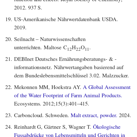
2012. 937 S.
19.
US-Amerikanische Nährwertdatenbank USDA.
2019.
20.
Seilnacht – Naturwissenschaften
unterrichten. Maltose
C
H
O
.
12
22
11
21.
DEBInet Deutsches Ernährungsberatungs- & -
informationsnetz. Nährwertangaben basierend auf
dem Bundeslebensmittelschlüssel 3.02. Malzzucker.
22.
Mekonnen MM, Hoekstra AY.
A Global Assessment
of the Water Footprint of Farm Animal Products.
Ecosystems. 2012;15(3):401–415.
23.
Carboncloud. Schweden.
Malt extract, powder.
2024.
24.
Reinhardt G, Gärtner S, Wagner T.
Ökologische
Fussabdrücke von Lebensmitteln und Gerichten in