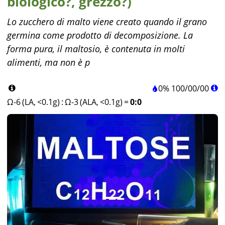
biologico?, grezzo?)
Lo zucchero di malto viene creato quando il grano
germina come prodotto di decomposizione. La
forma pura, il maltosio, è contenuta in molti
alimenti, ma non è p
0%
100
/
00
/
00
Ω-6 (LA, <0.1g)
:
Ω-3 (ALA, <0.1g)
=
0:0