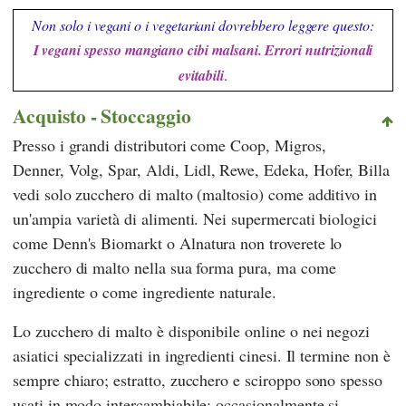
Non solo i vegani o i vegetariani dovrebbero leggere questo:
I vegani spesso mangiano cibi malsani. Errori nutrizionali
evitabili
.
Acquisto - Stoccaggio
Presso i grandi distributori come
Coop
,
Migros
,
Denner
,
Volg
,
Spar
,
Aldi
,
Lidl
,
Rewe
,
Edeka
,
Hofer
,
Billa
vedi solo zucchero di malto (maltosio) come additivo in
un'ampia varietà di alimenti. Nei supermercati biologici
come
Denn's Biomarkt
o
Alnatura
non troverete lo
zucchero di malto nella sua forma pura, ma come
ingrediente o come ingrediente naturale.
Lo zucchero di malto è disponibile online o nei negozi
asiatici specializzati in ingredienti cinesi. Il termine non è
sempre chiaro; estratto, zucchero e sciroppo sono spesso
usati in modo intercambiabile; occasionalmente si