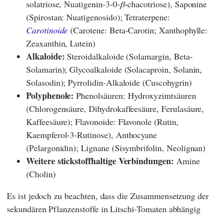
solatriose, Nuatigenin-3-0-
β
-chacotriose), Saponine
(Spirostan: Nuatigenosido); Tetraterpene:
Carotinoide
(Carotene: Beta-Carotin; Xanthophylle:
Zeaxanthin, Lutein)
Alkaloide:
Steroidalkaloide (Solamargin, Beta-
Solamarin); Glycoalkaloide (Solacaproin, Solanin,
Solasodin); Pyrrolidin-Alkaloide (Cuscohygrin)
Polyphenole:
Phenolsäuren:
Hydroxyzimtsäuren
(Chlorogensäure, Dihydrokaffeesäure, Ferulasäure,
Kaffeesäure); Flavonoide: Flavonole (Rutin,
Kaempferol-3-Rutinose), Anthocyane
(Pelargonidin); Lignane (Sisymbrifolin, Neolignan)
Weitere stickstoffhaltige Verbindungen:
Amine
(Cholin)
Es ist jedoch zu beachten, dass die Zusammensetzung der
sekundären Pflanzenstoffe in Litschi-Tomaten abhängig