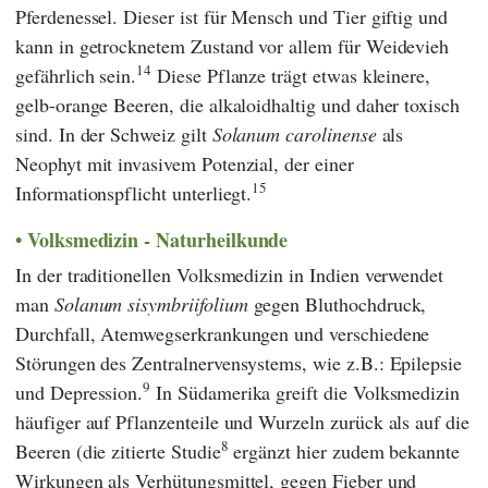
Pferdenessel. Dieser ist für Mensch und Tier giftig und
kann in getrocknetem Zustand vor allem für Weidevieh
14
gefährlich sein.
Diese Pflanze trägt etwas kleinere,
gelb-orange Beeren, die alkaloidhaltig und daher toxisch
sind. In der Schweiz gilt
Solanum carolinense
als
Neophyt mit invasivem Potenzial, der einer
15
Informationspflicht unterliegt.
Volksmedizin - Naturheilkunde
In der traditionellen Volksmedizin in Indien verwendet
man
Solanum sisymbriifolium
gegen Bluthochdruck,
Durchfall, Atemwegserkrankungen und verschiedene
Störungen des Zentralnervensystems, wie z.B.: Epilepsie
9
und Depression.
In Südamerika greift die Volksmedizin
häufiger auf Pflanzenteile und Wurzeln zurück als auf die
8
Beeren (die zitierte Studie
ergänzt hier zudem bekannte
Wirkungen als Verhütungsmittel, gegen Fieber und