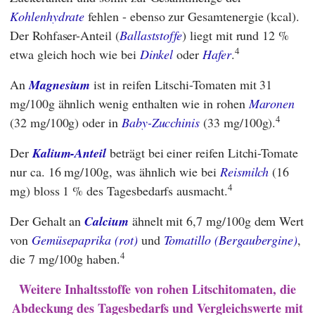
Kohlenhydrate
fehlen - ebenso zur Gesamtenergie (kcal).
Der Rohfaser-Anteil (
Ballaststoffe
) liegt mit rund 12 %
4
etwa gleich hoch wie bei
Dinkel
oder
Hafer
.
An
Magnesium
ist in reifen Litschi-Tomaten mit 31
mg/100g ähnlich wenig enthalten wie in rohen
Maronen
4
(32 mg/100g) oder in
Baby-Zucchinis
(33 mg/100g).
Der
Kalium-Anteil
beträgt bei einer reifen Litchi-Tomate
nur ca. 16 mg/100g, was ähnlich wie bei
Reismilch
(16
4
mg) bloss 1 % des Tagesbedarfs ausmacht.
Der Gehalt an
Calcium
ähnelt mit 6,7 mg/100g dem Wert
von
Gemüsepaprika (rot)
und
Tomatillo (Bergaubergine)
,
4
die 7 mg/100g haben.
Weitere Inhaltsstoffe von rohen Litschitomaten, die
Abdeckung des Tagesbedarfs und Vergleichswerte mit