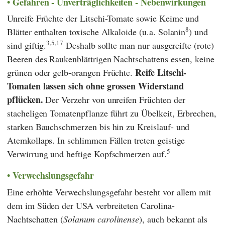
Gefahren - Unverträglichkeiten - Nebenwirkungen
Unreife Früchte der Litschi-Tomate sowie Keime und
8
Blätter enthalten toxische Alkaloide (u.a. Solanin
) und
3,5,17
sind giftig.
Deshalb sollte man nur ausgereifte (rote)
Beeren des Raukenblättrigen Nachtschattens essen, keine
Reife Litschi-
grünen oder gelb-orangen Früchte.
Tomaten lassen sich ohne grossen Widerstand
pflücken.
Der Verzehr von unreifen Früchten der
stacheligen Tomatenpflanze führt zu Übelkeit, Erbrechen,
starken Bauchschmerzen bis hin zu Kreislauf- und
Atemkollaps. In schlimmen Fällen treten geistige
5
Verwirrung und heftige Kopfschmerzen auf.
Verwechslungsgefahr
Eine erhöhte Verwechslungsgefahr besteht vor allem mit
dem im Süden der USA verbreiteten Carolina-
Nachtschatten (
Solanum carolinense
), auch bekannt als