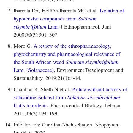
7.
lbarrola DA, Hellión-lbarrola MC et al.
Isolation of
hypotensive compounds from
Solanum
sisymbriifolium
Lam.
J Ethnopharmacol. Juni
2000;70(3):301–307.
8.
More G.
A review of the ethnopharmacology,
phytochemistry and pharmacological relevance of
the South African weed
Solanum sisymbriifolium
Lam. (Solanaceae).
Environment Development and
Sustainability. 2019;21(1):1-14.
9.
Chauhan K, Sheth N et al.
Anticonvulsant activity of
solasodine isolated from
Solanum sisymbriifolium
fruits in rodents.
Pharmaceutical Biology. Februar
2011;49(2):194–199.
14.
Infoflora ch: Carolina-Nachtschatten. Neophyten-
Infoblatt. 2020.