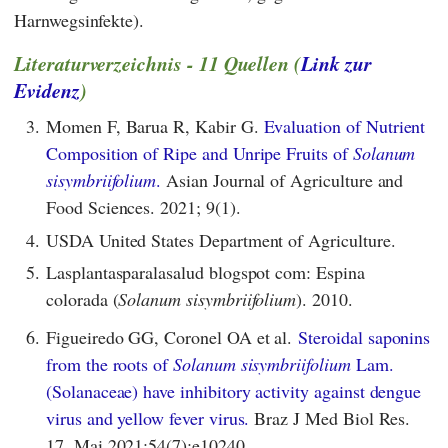
Harnwegsinfekte).
Literaturverzeichnis - 11 Quellen (
Link zur
Evidenz
)
3.
Momen F, Barua R, Kabir G.
Evaluation of Nutrient
Composition of Ripe and Unripe Fruits of
Solanum
sisymbriifolium
.
Asian Journal of Agriculture and
Food Sciences. 2021; 9(1).
4.
USDA United States Department of Agriculture.
5.
Lasplantasparalasalud blogspot com: Espina
colorada (
Solanum sisymbriifolium
). 2010.
6.
Figueiredo GG, Coronel OA et al.
Steroidal saponins
from the roots of
Solanum sisymbriifolium
Lam.
(Solanaceae) have inhibitory activity against dengue
virus and yellow fever virus.
Braz J Med Biol Res.
17. Mai 2021;54(7):e10240.