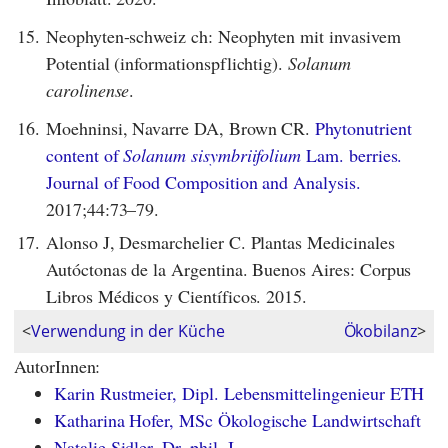
15.
Neophyten-schweiz ch: Neophyten mit invasivem
Potential (informationspflichtig).
Solanum
carolinense
.
16.
Moehninsi, Navarre DA, Brown CR.
Phytonutrient
content of
Solanum sisymbriifolium
Lam. berries.
Journal of Food Composition and Analysis.
2017;44:73–79.
17.
Alonso J, Desmarchelier C. Plantas Medicinales
Autóctonas de la Argentina. Buenos Aires: Corpus
Libros Médicos y Científicos. 2015.
<
Verwendung in der Küche
Ökobilanz
>
AutorInnen:
Karin Rustmeier, Dipl. Lebensmittelingenieur ETH
Katharina Hofer, MSc Ökologische Landwirtschaft
Natalie Sidler, Dr. phil. I