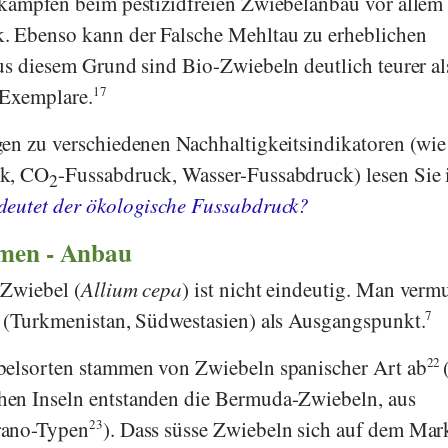
kämpfen beim pestizidfreien Zwiebelanbau vor allem
 Ebenso kann der Falsche Mehltau zu erheblichen
us diesem Grund sind Bio-Zwiebeln deutlich teurer al
 Exemplare.
17
en zu verschiedenen Nachhaltigkeitsindikatoren (wie
ck, CO
-Fussabdruck, Wasser-Fussabdruck) lesen Sie 
2
eutet der ökologische Fussabdruck?
men - Anbau
 Zwiebel (
Allium cepa
) ist nicht eindeutig. Man verm
t (Turkmenistan, Südwestasien) als Ausgangspunkt.
7
belsorten stammen von Zwiebeln spanischer Art ab
22
en Inseln entstanden die Bermuda-Zwiebeln, aus
rano-Typen
23
). Dass süsse Zwiebeln sich auf dem Mar