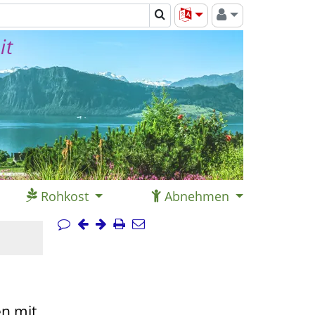
it
Rohkost
Abnehmen
n mit