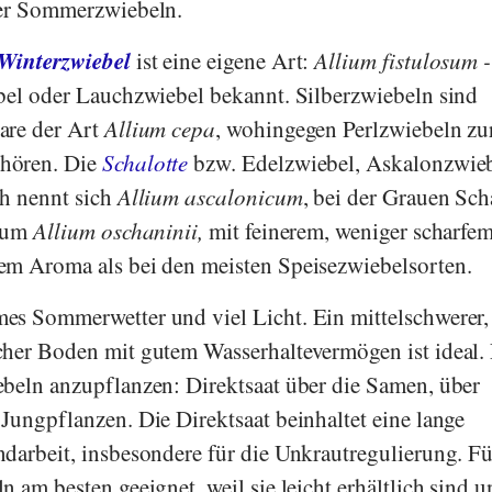
ber Sommerzwiebeln.
Winterzwiebel
ist eine eigene Art:
Allium fistulosum -
bel oder Lauchzwiebel bekannt. Silberzwiebeln sind
are der Art
Allium cepa
, wohingegen Perlzwiebeln zu
hören. Die
Schalotte
bzw. Edelzwiebel, Askalonzwieb
ch nennt sich
Allium ascalonicum
, bei der Grauen Sch
h um
Allium oschaninii,
mit feinerem, weniger scharfem
em Aroma als bei den meisten Speisezwiebelsorten.
es Sommerwetter und viel Licht. Ein mittelschwerer,
her Boden mit gutem Wasserhaltevermögen ist ideal. 
beln anzupflanzen: Direktsaat über die Samen, über
Jungpflanzen. Die Direktsaat beinhaltet eine lange
darbeit, insbesondere für die Unkrautregulierung. F
 am besten geeignet, weil sie leicht erhältlich sind u