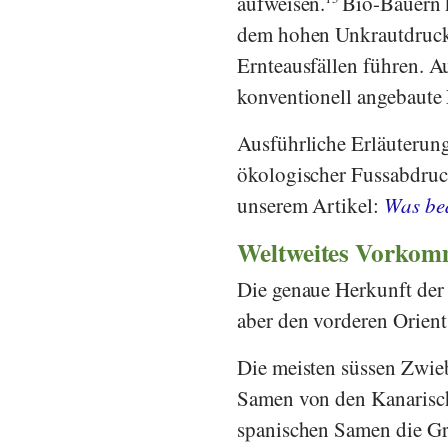
aufweisen.
Bio-Bauern 
dem hohen Unkrautdruck.
Ernteausfällen führen. A
konventionell angebaute
Ausführliche Erläuterung
ökologischer Fussabdru
unserem Artikel:
Was bed
Weltweites Vorkom
Die genaue Herkunft der
aber den vorderen Orien
Die meisten süssen Zwie
Samen von den Kanarisch
spanischen Samen die G