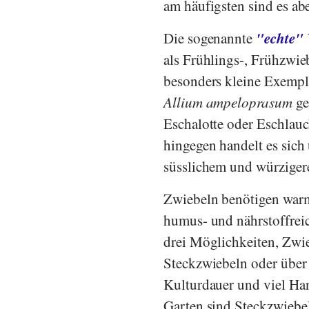
am häufigsten sind es a
"echte" 
Die sogenannte
als Frühlings-, Frühzwie
besonders kleine Exempl
Allium ampeloprasum
ge
Eschalotte oder Eschlau
hingegen handelt es sic
süsslichem und würziger
Zwiebeln benötigen warm
humus- und nährstoffreic
drei Möglichkeiten, Zwie
Steckzwiebeln oder über 
Kulturdauer und viel Han
Garten sind Steckzwiebeln