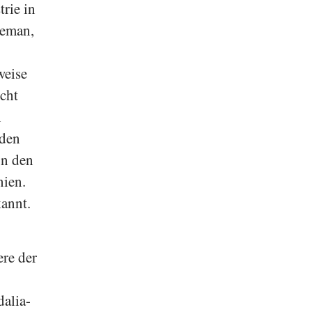
rie in
leman
,
weise
icht
n
 den
on den
nien.
annt.
re der
dalia-