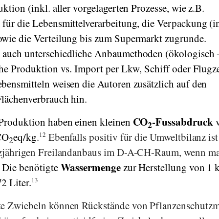
ktion (inkl. aller vorgelagerten Prozesse, wie z.B.
für die Lebensmittelverarbeitung, die Verpackung (i
owie die Verteilung bis zum Supermarkt zugrunde.
 auch unterschiedliche Anbaumethoden (ökologisch 
che Produktion vs. Import per Lkw, Schiff oder Flug
bensmitteln weisen die Autoren zusätzlich auf den
Flächenverbrauch hin.
CO
-Fussabdruck
 Produktion haben einen kleinen
v
2
 CO
eq/kg.
12
Ebenfalls positiv für die Umweltbilanz ist
2
anzjährigen Freilandanbaus im D-A-CH-Raum, wenn m
Wassermenge
Die benötigte
zur Herstellung von 1 
2 Liter.
13
te Zwiebeln können Rückstände von Pflanzenschutzmi