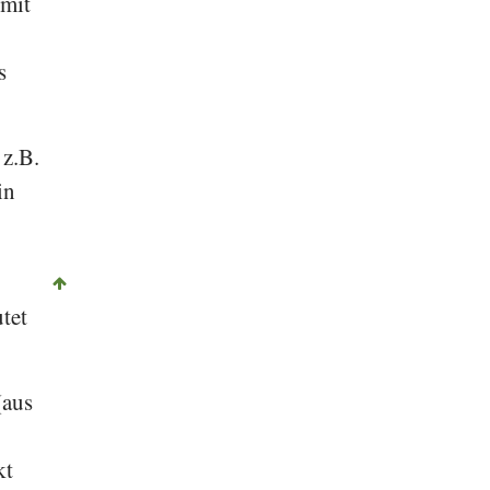
 mit
s
 z.B.
in
utet
(aus
kt