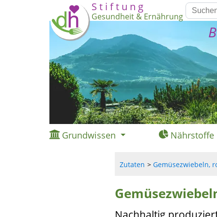
S t i f t u n g
Gesundheit & Ernährung
B
Grundwissen
Nährstoffe
Zutaten
Gemüsezwiebeln, ro
Gemüsezwiebeln
Nachhaltig produzie