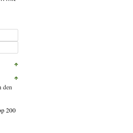
n den
pp 200