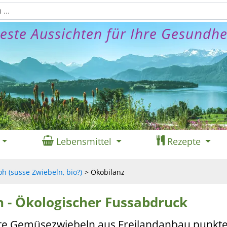
este Aussichten für Ihre Gesundhe
Lebensmittel
Rezepte
h (süsse Zwiebeln, bio?)
Ökobilanz
 - Ökologischer Fussabdruck
rte Gemüsezwiebeln aus Freilandanbau punkte