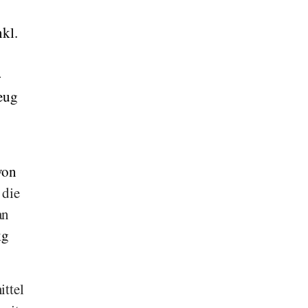
nkl.
-
zeug
on
 die
an
kg
ttel