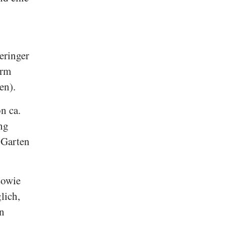
eringer
arm
en).
n ca.
ng
 Garten
sowie
lich,
ln