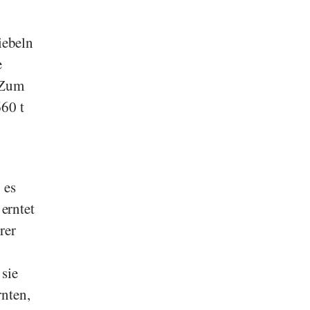
iebeln
e
 Zum
660 t
 es
erntet
rer
 sie
nten,