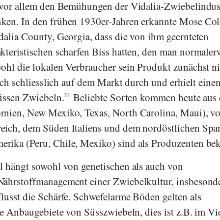
 vor allem den Bemühungen der Vidalia-Zwiebelindust
ken. In den frühen 1930er-Jahren erkannte
Mose Co
dalia County, Georgia, dass die von ihm geernteten
kteristischen scharfen Biss hatten, den man normaler
ohl die lokalen Verbraucher sein Produkt zunächst n
sich schliesslich auf dem Markt durch und erhielt eine
süssen Zwiebeln.
21
Beliebte Sorten kommen heute aus
rnien, New Mexiko, Texas, North Carolina, Maui), v
eich, dem Süden Italiens und dem nordöstlichen Spa
rika (Peru, Chile, Mexiko) sind als Produzenten bek
l hängt sowohl von genetischen als auch von
Nährstoffmanagement einer Zwiebelkultur, insbesonde
lusst die Schärfe. Schwefelarme Böden gelten als
ie Anbaugebiete von Süsszwiebeln, dies ist z.B. im Vi