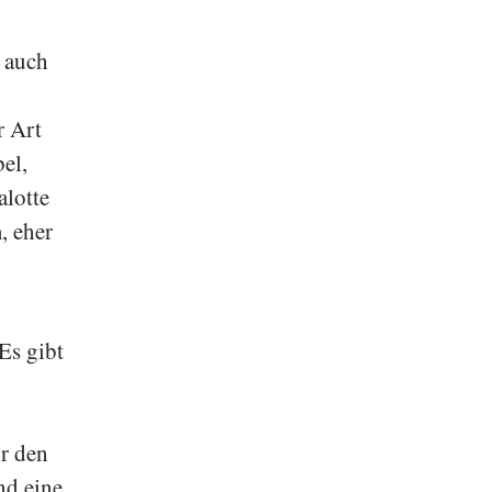
auch
r Art
el,
alotte
, eher
Es gibt
ür den
nd eine